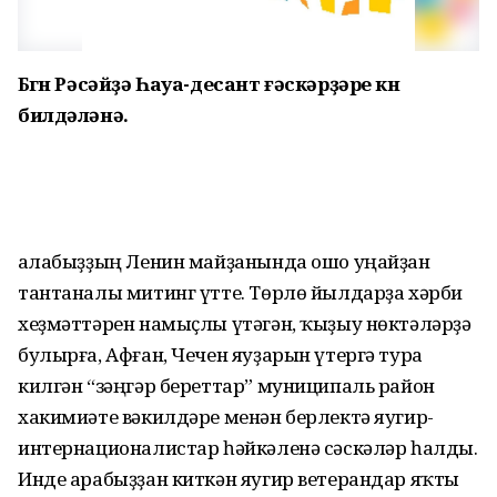
Бөгөн Рәсәйҙә Һауа-десант ғәскәрҙәре көнө
билдәләнә.
Ҡалабыҙҙың Ленин майҙанында ошо уңайҙан
тантаналы митинг үтте. Төрлө йылдарҙа хәрби
хеҙмәттәрен намыҫлы үтәгән, ҡыҙыу нөктәләрҙә
булырға, Афған, Чечен яуҙарын үтергә тура
килгән “зәңгәр береттар” муниципаль район
хакимиәте вәкилдәре менән берлектә яугир-
интернационалистар һәйкәленә сәскәләр һалды.
Инде арабыҙҙан киткән яугир ветерандар яҡты