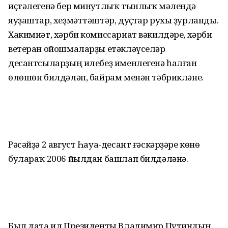
иҫтәлегенә бер минутлыҡ тынлыҡ мәлендә
яуҙаштар, хеҙмәттәштәр, дуҫтар рухы ҙурланды.
Хакимиәт, хәрби комиссариат вәкилдәре, хәрби
ветеран ойошмаларҙы етәкләүселәр
десантсыларҙың илебеҙ именлегенә һалған
өлөшөн билдәләп, байрам менән тәбрикләне.
Рәсәйҙә 2 август Һауа-десант ғәскәрҙәре көнө
булараҡ 2006 йылдан башлап билдәләнә.
Был дата ил Президенты Владимир Путиндың