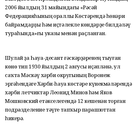
2006 йылдың 31 майындағы «Рәсәй
Федерацияһының Ҡораллы Көстәрендә һөнәри
байрамдарҙы һәм иҫтәлекле көндәрҙе билдәләү
тураһында»ғы указы менән раҫланған.
Шулай ҙа Һауа-десант ғәскәрҙәренең тыуған
көнө тип 1930 йылдың 2 авгусы иҫәпләнә, ул
саҡта Мәскәү хәрби округының Воронеж
эргәһендәге Хәрби-һауа көстәре күнекмәләрендә
хәрби летчиктар Леонид Минов һәм Яков
Мошковский етәкселегендә 12 кешенән торған
подразделение тәүге тапҡыр парашюттан
һикерә.