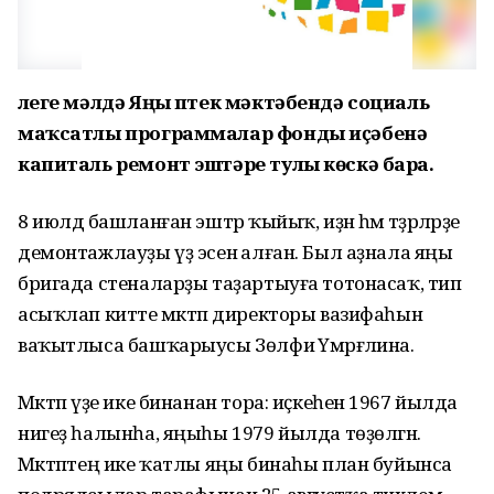
Әлеге мәлдә Яңы Әптек мәктәбендә социаль
маҡсатлы программалар фонды иҫәбенә
капиталь ремонт эштәре тулы көскә бара.
8 июлдә башланған эштәр ҡыйыҡ, иҙән һәм тәҙрәләрҙе
демонтажлауҙы үҙ эсенә алған. Был аҙнала яңы
бригада стеналарҙы таҙартыуға тотонасаҡ, тип
асыҡлап китте мәктәп директоры вазифаһын
ваҡытлыса башҡарыусы Зөлфиә Үмәрғәлина.
Мәктәп үҙе ике бинанан тора: иҫкеһенә 1967 йылда
нигеҙ һалынһа, яңыһы 1979 йылда төҙөлгән.
Мәктәптең ике ҡатлы яңы бинаһы план буйынса