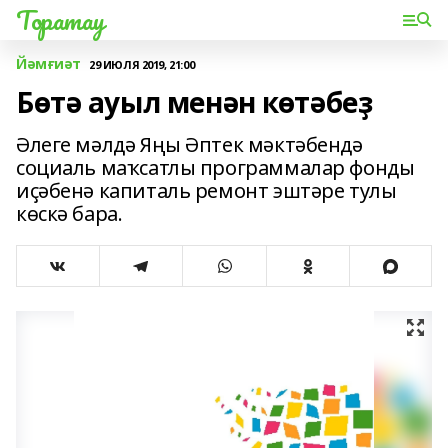
Торатау
Йәмғиәт
29 ИЮЛЯ 2019, 21:00
Бөтә ауыл менән көтәбеҙ
Әлеге мәлдә Яңы Әптек мәктәбендә
социаль маҡсатлы программалар фонды
иҫәбенә капиталь ремонт эштәре тулы
көскә бара.