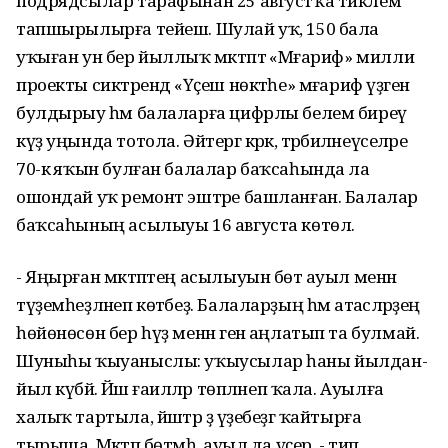
подрядсылар тарафынан 25 августҡа тиклем
тапшырылырға тейеш. Шулай уҡ, 150 бала
уҡыған ун бер йыллыҡ мәктәптә «Мәғариф» милли
проекты сиктәрендә «Үҫеш нөктәһе» мәғариф үҙәген
булдырыу һәм балаларға цифрлы белем биреү
күҙ уңында тотола. Әйтергә кәрәк, тәрбиәләнеүселәре
70-кә яҡын булған балалар баҡсаһында ла
ошондай уҡ ремонт эштәре башланған. Балалар
баҡсаһының асылыуы 16 августа көтөлә.
- Яңырған мәктәптең асылыуын бөтә ауыл менән
түҙемһеҙләнеп көтәбеҙ. Балаларҙың һәм атаәсәләрҙең
һөйөнөсөн бер һүҙ менән генә аңлатып та булмай.
Шуныһы ҡыуаныслы: уҡыусылар һаны йылдан-
йыл күбәйә. Йәш ғаиләләр төпләнеп ҡала. Ауылға
халыҡ тартыла, йәштәр ҙә үҙебеҙгә ҡайтырға
тырыша. Мәктәп бөтмәһә, ауыл да үҫер, - тип