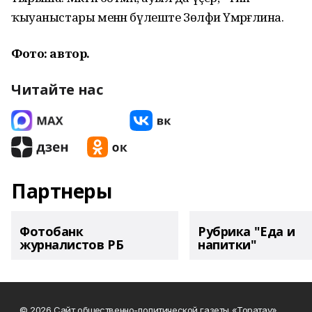
ҡыуаныстары менән бүлеште Зөлфиә Үмәрғәлина.
Фото: автор.
Читайте нас
Партнеры
Фотобанк
Рубрика "Еда и
журналистов РБ
напитки"
© 2026 Сайт общественно-политической газеты «Торатау»