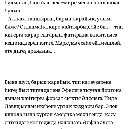
булмағас, биш йәшлек Әмире менән һөйләшкән
булып:
– Аллаға тапшырып, барып ҡарайыҡ, улым,
йәме? Оҡшамаһа, кире ҡайтырбыҙ, эйе бит, – тип
китергә ҡарар сығарып, фатирына ваҡытлыса
кеше индереп китте. Мәрхүмә әсәһе әйтмешләй,
ете диңгеҙ аръяғына…
Бына шул, барып ҡарайыҡ, тип китеүҙәренә
һигеҙ йыл тигәндә генә Өфөләге тыуған йортона
яңынан ҡайтырға форсат сыҡты Әлфиәгә. Инде
Дэвид менән икеһенең уртаҡ ҡыҙҙары бар. Элек
кинола ғына күргән Америка мөхитендә, ҡала
ситендәге коттеджда йәшәйҙәр. Әлфиә әлегә