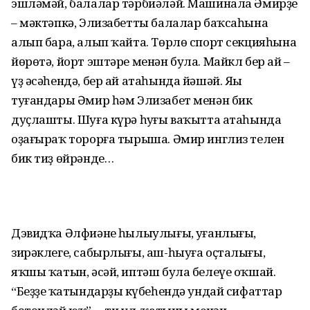
эшләмәй, балалар тәрбиәләй. Машинала Әмирҙе
– мәктәп­кә, Элизабетты балалар баҡсаһына
алып бара, алып ҡайта. Төрлө спорт секцияһына
йөрөтә, йорт эштәре менән була. Майкл бер ай –
үҙ әсәһендә, бер ай атаһында йәшәй. Яңы
туғандары Әмир һәм Элизабет менән бик
дуҫлашты. Шуға күрә һуңғы ваҡытта атаһында
оҙағыраҡ торорға тырыша. Әмир инглиз телен
бик тиҙ өйрәнде…
Дэвидҡа Әлфиәнең һылыулығы, уңғанлығы,
зирәклеге, сабырлығы, аш-һыуға оҫталығы,
яҡшы ҡатын, әсәй, иптәш була белеүе оҡшай.
“Беҙҙең ҡатындарҙың күбеһендә ундай сифаттар