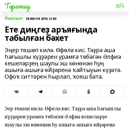
Торатау
Йәмғиәт
28 ИЮЛЯ 2019, 21:00
Ете диңгеҙ аръяғында
табылған бәхет
Эңер төшөп килә. Өфөлә кис. Тәҙрә аша
һағышлы күҙҙәрен урамға төбәгән Әлфиә
кешеләрҙең шаулы эш көнөнән һуң
ашыға-ашыға өйҙәренә ҡайтыуын күҙәтә.
Офоҡ ситтәрен һырлап, ҡояш бата.
Эңер төшөп килә. Өфөлә кис. Тәҙрә аша һағышлы
күҙҙәрен урамға төбәгән Әлфиә кешеләрҙең
шаулы эш көнөнән һуң ашыға-ашыға өйҙәренә