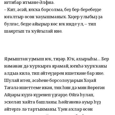
иғтибар итмәне Әлфиә.
– Кит, әсәй, юҡҡа борсолма, беҙ бер-беребеҙҙе
юғалтыр өсөн ҡауышманыҡ. Хәҙер улыбыҙ ҙа
булғас, беҙҙе айырыр көс юҡ инде ул, – тип
шаяртып та ҡуйғылай ине.
Яҙмыштан уҙмыш юҡ, тиҙәр. Юҡ, ахырыһы… Бер
нәмәнән дә ҡурҡырға ярамай, юғиһә ҡурҡҡаның
алдыңа килә, тип әйтеүҙәрен ишеткәне бар ине.
Шулай итеп, әсәһенең борсолоуҙарын Хоҙай
Тәғәлә ишеттеме икән, тик һин дә мин йөрөгән
Айҙары күҙгә күренеп үҙгәрҙе. Өйгә һуңлап,
эскеләп ҡайта башланы. Һөйгәненә ауыр һүҙ
әйтергә лә тартынманы. Үҙен аҡлар өсөн