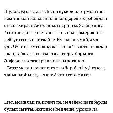
Шулай, үҙ ығы-зығыһына күмелеп, тормоштан
йәм тапмай йәшәп ятҡан көндәренең береһендә иң
яҡын әхирәте Айгөл шылтыратты. Ул бер нисә
йыл элек, интернет аша танышып, американға
кейәүгә сығып киткәйне. Күп кеше уңмай, ә ул
уңды! Әле ире менән ҡунаҡҡа ҡайтып төшкәндәр
икән, тәбиғәт ҡосағына ял итергә барырға
Әлфиәне лә саҡырып шылтыраталар.
– Беҙҙең менән ҡунаҡ егете лә бар, бер һүҙһеҙ кил,
танышырһығыҙ, – тине Айгөл серле итеп.
Егет, ысынлап та, итәғәтле, мөләйем, иғтибарлы
булып сыҡты. Инглизсә һөйләшә, урыҫса ла