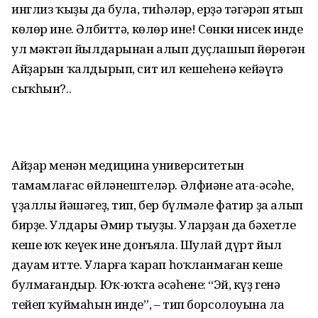
инглиз ҡыҙың да була, тиһәләр, ерҙә тәгәрәп ятып
көлөр ине. Әлбиттә, көлөр ине! Сөнки нисек инде
ул мәктәп йылдарынан алып дуҫлашып йөрөгән
Айҙарын ҡалдырып, сит ил кешеһенә кейәүгә
сыҡһын?..
Айҙар менән медицина университетын
тамамлағас өйләнештеләр. Әлфиәнең ата-әсәһе,
үҙаллы йәшәгеҙ, тип, бер бүлмәле фатир ҙа алып
бирҙе. Улдары Әмир тыуҙы. Уларҙан да бәхетле
кеше юҡ кеүек ине донъяла. Шулай дүрт йыл
дауам итте. Уларға ҡарап һоҡланмаған кеше
булмағандыр. Юҡ-юҡта әсәһенең: “Эй, күҙ генә
тейеп ҡуймаһын инде”, – тип борсолоуына ла