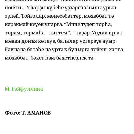
понять”. Уларҙың күбеһе үҙҙәренә йылы урын
эҙләй. Тойғолар, мөнәсәбәттәр, мөхәббәт тә
кәрәкмәй кеүек уларға. “Мине түҙеп торһаң,
торам, тормаһаң – киттем”, – тиҙәр. Ундай ир-ат
менән донъя көтөүе, балалар үҫтереүе ауыр.
Ғаиләлә бөтәһе лә уртаҡ булырға тейеш, хатта
мөхәббәт, бәхет һәм бәхетһеҙлек тә.
М. Ғәйфуллина
Фото: Т. АМАНОВ