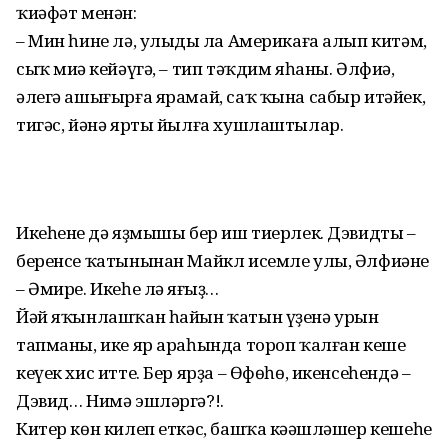
ҡиәфәт менән:
– Мин һине лә, улыңды ла Америкаға алып китәм,
сыҡ миңә кейәүгә, – тип тәҡдим яһаны. Әлфиә,
әлегә ашығырға ярамай, саҡ ҡына сабыр итәйек,
тигәс, йәнә ярты йылға хушлаштылар.
Икеһенең дә яҙмышы бер иш тиерлек. Дэвидтың –
беренсе ҡатынынан Майкл исемле улы, Әлфиәнең
– Әмире. Икеһе лә яңғыҙ…
Йәй яҡынлашҡан һайын ҡатын үҙенә урын
тапманы, ике яр араһында тороп ҡалған кеше
кеүек хис итте. Бер ярҙа – Өфөһө, икенсеһендә –
Дэвид… Нимә эшләргә?!.
Китер көн килеп еткәс, башҡа кәңәшләшер кешеһе