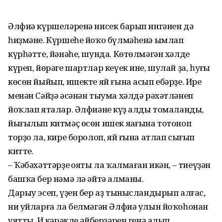
Әлфиә күршеләренә нисек барып ингәнен дә
һиҙмәне. Күршеһе йоҡо бүлмәһенә ымлап
күрһәтте, йәнәһе, шунда. Көтөлмәгән хәлде
күреп, йөрәге шартлар кеүек ине, шулай ҙа, һуңғы
көсөн йыйып, ишекте яй ғына асып ебәрҙе. Ире
менән Сәйҙә әсәнән тыума хәлдә рәхәтләнеп
йоҡлап яталар. Әлфиәнең күҙ алды томаланды,
йығылып китмәҫ өсөн ишек яңағына тотоноп
торҙо ла, кире боролоп, яй ғына атлап сығып
китте.
– Ҡәбәхәттәрҙең ояты ла ҡалмаған икән, – тиеүҙән
башҡа бер нәмә лә әйтә алманы.
Дарыу эсеп, үҙен бер аҙ тынысландырып алғас,
ни уйларға ла белмәгән Әлфиә улын йоҡоһонан
уятты. Иң кәрәкле әйберҙәрен генә алып,