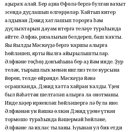
аҙыраҡ аңлай. Бер аҙна Өфөлә бергә булған ваҡыт
эсендә дуҫлашып өлгөрҙөләр. Ҡайтып китер
алдынан Дэвид хатлашып торорға һәм
дуҫлыҡтарын дауам итергә теләүе тураһында
әйтте. Әлфиә, ризалығын белдереп, баш ҡаҡты.
Яңы йылды Мәскәүҙә бергә ҡаршы алырға
һөйләшеп, ярты йылға айырылыштылар.
Әлфиәнең төҫһөҙ донъяһына бер аҙ йәм инде. Ҙур
теләк, тырышлыҡ менән инглиз теле курсына
йөрөп, телде өйрәнде. Мәскәүҙә йәнә
осрашҡанда, Дэвид хатта хайран ҡалды. Үҙен
был йәһәттән шелтәләп алырға ла онотманы.
Инде хәҙер иркенләп һөйләшергә лә була ине.
Әлфиәнән ун йәшкә өлкән Дэвид үҙенең үткән
тормошо тураһында йәшермәй һөйләне,
Әлфиәне лә ихлас тыңланы. Һуңынан ул бик етди