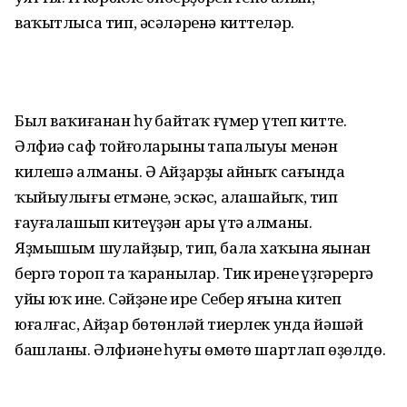
ваҡытлыса тип, әсәләренә киттеләр.
Был ваҡиғанан һуң байтаҡ ғүмер үтеп китте.
Әлфиә саф тойғоларының тапалыуы менән
килешә алманы. Ә Айҙарҙың айныҡ сағында
ҡыйыулығы етмәне, эскәс, аңлашайыҡ, тип
ғауғалашып китеүҙән ары үтә алманы.
Яҙмышым шулайҙыр, тип, бала хаҡына яңынан
бергә тороп та ҡаранылар. Тик иренең үҙгәрергә
уйы юҡ ине. Сәйҙәнең ире Себер яғына китеп
юғалғас, Айҙар бөтөнләй тиерлек унда йәшәй
башланы. Әлфиәнең һуңғы өмөтө шартлап өҙөлдө.