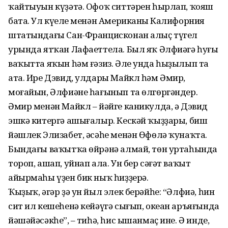
ҡайтыуын күҙәтә. Офоҡ ситтәрен һырлап, ҡояш
бата. Ул күңеле менән Американың Калифорния
штатындағы Сан-Францисконан алыҫ түгел
урында ятҡан Лафаеттела. Был яҡ Әлфиәгә һуңғы
ваҡытта яҡын һәм ғәзиз. Әле унда һыҙылып таң
ата. Ире Дэвид, улдары Майкл һәм Әмир,
моғайын, Әлфиәне һағынып та өлгөргәндер.
Әмир менән Майкл – йәйге каникулда, ә Дэвид
эшкә китергә ашығалыр. Кескәй ҡыҙҙары, биш
йәшлек Элизабет, әсәһе менән Өфөлә ҡунаҡта.
Бындағы ваҡытҡа өйрәнә алмай, төн уртаһында
тороп, ашап, уйнап ала. Ун бер сәғәт ваҡыт
айырмаһы үҙен бик ныҡ һиҙҙерә.
Ҡыҙыҡ, әгәр ҙә ун йыл элек берәйһе: “Әлфиә, һин
сит ил кешеһенә кейәүгә сығып, океан аръяғында
йәшәйәсәкһең”, – тиһә, һис ышанмаҫ ине. Ә инде,