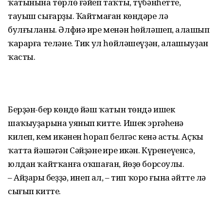
ҡатынына төрлө ғәйеп таҡты, түбәнһетте,
тауыш сығарҙы. Ҡайтмаған көндәре лә
булғыланы. Әлфиә ире менән һөйләшеп, аңлашып
ҡарарға теләне. Тик ул һөйләшеүҙән, аңлашыуҙан
ҡасты.
Берҙән-бер көндө йәш ҡатын төндә ишек
шаҡыуҙарына уянып китте. Ишек эргәһенә
килеп, кем икәнен һорап белгәс кенә асты. Аҫҡы
ҡатта йәшәгән Сәйҙәнең ире икән. Күренеүенсә,
юлдан ҡайтҡанға оҡшаған, йөҙө борсоулы.
– Айҙарың беҙҙә, инеп ал, – тип ҡоро ғына әйтте лә
сығып китте.