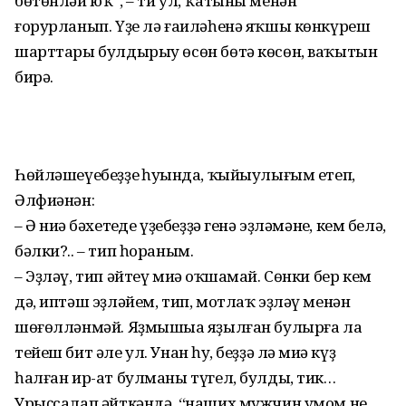
бөтөнләй юҡ”, – ти ул, ҡатыны менән
ғорурланып. Үҙе лә ғаиләһенә яҡшы көнкүреш
шарттары булдырыу өсөн бөтә көсөн, ваҡытын
бирә.
Һөйләшеүебеҙҙең һуңында, ҡыйыу­лығым етеп,
Әлфиәнән:
– Ә ниңә бәхетеңде үҙебеҙҙә генә эҙләмәнең, кем белә,
бәлки?.. – тип һораным.
– Эҙләү, тип әйтеү миңә оҡшамай. Сөнки бер кем
дә, иптәш эҙләйем, тип, мотлаҡ эҙләү менән
шөғөлләнмәй. Яҙмышыңа яҙылған булырға ла
тейеш бит әле ул. Унан һуң, беҙҙә лә миңә күҙ
һалған ир-ат булманы түгел, булды, тик…
Урыҫсалап әйткәндә, “наших мужчин умом не