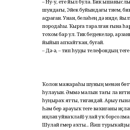
– Ну-у, ете йыл була. Бик ышаныслы
шундағы, Эйек буйындағы тием, бик
аҫраған. Унан, беләһең дә инде, йы
породаһы. Ҡырға таралған ғына һа
тоҡом бар ул. Тик беҙҙекеләр, арза
йыйып апҡайтҡан, буғай.
– Дә-ә, – тип һуҙҙы телефондың тег
Ҡолон мажараһы шуның менән бөттө
һулауын. Әммә малын тағы ла иғт
һуңыраҡ ятты, тигәндәй. Арыу ғын
Һәм бер арауыҡ теге ваҡиғаны иҫләг
иңләп уйнаҡлай) улай уҡ борсолм
Шулай ғүмер аҡты... Йәш турыҡайҙы 