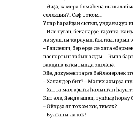
– Әйҙә, камера бүлмәһенә йыйылабы
селекция?.. Саф тоҡом...
Улар һарайҙан сығып, уңдағы ҙур и
– Илүс туған, бейәләрҙе, ғәҙәттә, ҡа
лә яуаплы ҡарауын, йылҡыларын эле
– Раилевич, бер ерҙә лә хата ебәрм
паспортын табып алды. – Бына бары
вакцина ваҡытында эшләнә.
Эйе, документтарға бәйләнерлек түг
– Хәләлдер бит? – Мәлих ахырҙа шу
– Хатта мал аҙығы һалынған һауытт
Кит әле, йәнде ашап, тупһыҙ һорау 
– Өйөрҙә ят тоҡом юҡ, тимәк?
– Булғаны ла юҡ!