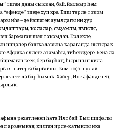
лы” тигән даны сыҡҡан, бай, йылғыр һәм
а “әфәнде” тиеүҙе хуп күрә. Биш төрлө тоҡом
ары иһә – үҙе йәшәгән ауылдағы иң ҙур
ҡомдаштары, ҡолалар, сыҙамлы, ныҡлы,
шеп бармаған шәп тоҡомдан. Ерлекле,
ын ниңәлер башҡаларына ҡара­ғанда нығыраҡ
е Африка сүллеге атамаһы, тиһегеҙҙер? Бейә лә
бирмәгән кеүек, бер барһаң, һырынып килә.
ырға ял итергә барғайны, ҡом төҫө шулай
ерлелеге лә бар һымаҡ. Хәйер, Илүс әфәнденең
шырлыҡ.
афына рәхәт­ләнеп һата Илүс бай. Был шифалы
рал аръяғынан, килгән ирле-ҡатынлы икәү