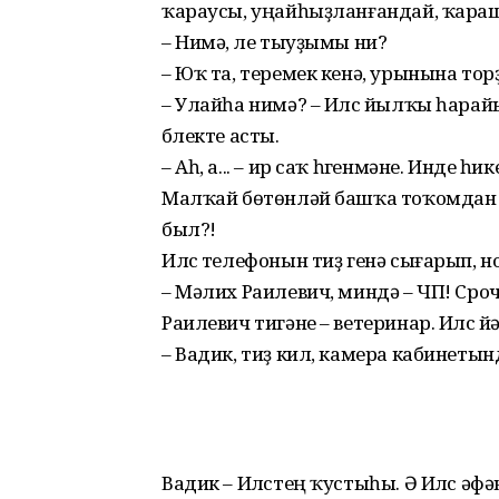
ҡараусы, уңайһыҙланғандай, ҡарашын
– Нимә, үле тыуҙымы ни?
– Юҡ та, теремек кенә, урынына торҙо
– Улайһа нимә? – Илүс йылҡы һарай
бүлекте асты.
– Аһ, а... – ир саҡ һүгенмәне. Инде
Малҡай бөтөнләй башҡа тоҡомдан и
был?!
Илүс телефонын тиҙ генә сығарып, 
– Мәлих Раилевич, миндә – ЧП! Сро
Раилевич тигәне – ветеринар. Илүс 
– Вадик, тиҙ кил, камера кабинеты
Вадик – Илүстең ҡустыһы. Ә Илүс 