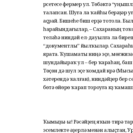
үрсетеүсе фермер ул. Төбәктә “уңыш
талапсан. Шуға ла ҡайһы берәүҙәр уғ
аҫрай. Бишеһе биш ерҙә тотола. Был
һарайын­дағылар, – Сахараның то
теләһә ниндәй ел-дауылға ла бире
“документлы” йылҡылар. Сахараһ
ярата. Ҡушаматы ниңә эҫе, мөғжизәл
шундайыраҡ ул – бер ҡараһаң, баш 
Төҫөн дә шул эҫе ҡомдай күрә (Мыс
хәтерендә ҡалған), ниндәйҙер бер с
бөтә өйөрө ҡарап тороуға күҙ ҡама
Ҡымыҙы-ы! Рәсәйҙең яҡын-тирә тар
эсемлекте әҙерләү менән алыҫтан, У