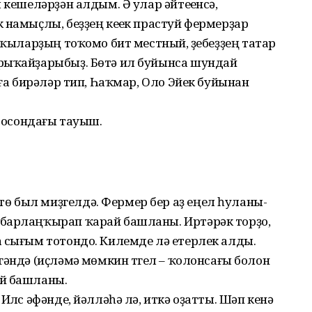
 кешеләрҙән алдым. Ә улар әйтеүенсә,
 намыҫлы, беҙҙең кеүек прастуй фермерҙар
лҡыларҙың тоҡомо бит местный, үҙебеҙҙең татар
рыҡайҙарыбыҙ. Бөтә ил буйынса шундай
нға бирәләр тип, Һаҡмар, Оло Эйек буйынан
е осондағы тауыш.
 был миҙгелдә. Фермер бер аҙ еңел һуланы-
ибарлаңҡырап ҡарай башланы. Иртәрәк торҙо,
а сығым тотондо. Килемде лә етерлек алды.
әндә (иҫләмәү мөмкин түгел – ҡолонсағы болон
ай башланы.
Илүс әфәнде, йәлләһә лә, иткә оҙатты. Шәп кенә