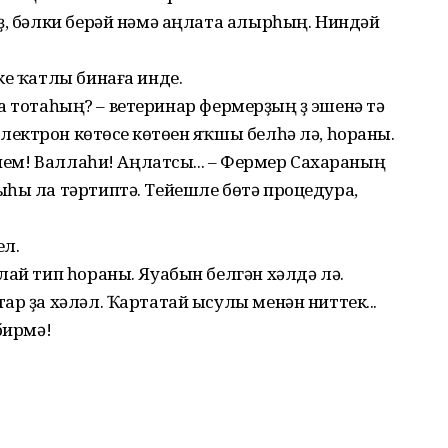
ҙ, бәлки берәй нәмә аңлата алырһың. Ниндәй
ке ҡатлы бинаға инде.
йҙа тотаһың? – ветеринар фермерҙың үҙ эшенә үтә
ктрон көтөүсе көтөүен яҡшы белһә лә, һораны.
әнем! Валлаһи! Аңлатсы... – Фермер Сахараның
һы ла тәртиптә. Тейешле бөтә процедура,
ел.
лай тип һораны. Яуабын белгән хәлдә лә.
ар ҙа хәләл. Ҡартатай ысулы менән ниттек...
бирмә!