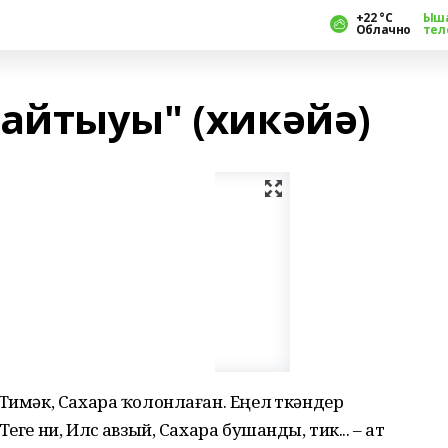
+22 °С
Ыш
Облачно
тел
айтыуы" (хикәйә)
Тимәк, Сахара ҡолонлаған. Еңел үткәндер
ге ни, Илүс авзый, Сахара бушанды, тик... – ат