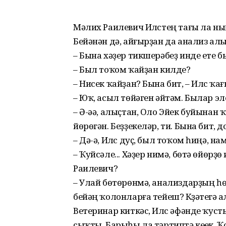
Мәлих Раилевич Илүстең тағы ла ны
Бейәнән дә, айғырҙан да анализ алы
– Бына хәҙер тикшерәбеҙ инде ете 
– Был тоҡом ҡайҙан килде?
– Нисек ҡайҙан? Бына бит, – Илүс ҡағ
– Юҡ, асыл төйәген әйтәм. Былар э
– Ә-әә, алыҫтан, Оло Эйек буйынан 
йөрөгән. Беҙҙекеләр, ти. Бына бит
– Дә-ә, Илүс дуҫ, был тоҡом һиңә, н
– Ҡуйсәле... Хәҙер нимә, бөтә өйөр
Раилевич?
– Улай бөтөрөнмә, анализдарҙың һөҙ
бейәң ҡолонларға тейеш? Күҙәтеүгә а
Ветеринар киткәс, Илүс әфәнде ҡус
сыҡты. Барыһы ла тәртиптә кеүек.