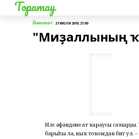
Торатау
Йәмғиәт
27 ИЮЛЯ 2019, 21:00
"Миҙаллының ҡ
Илүс әфәндене ат ҡараусы саҡырҙы. 
барыһы ла, ныҡ тоҡомдан бит ул. – Те