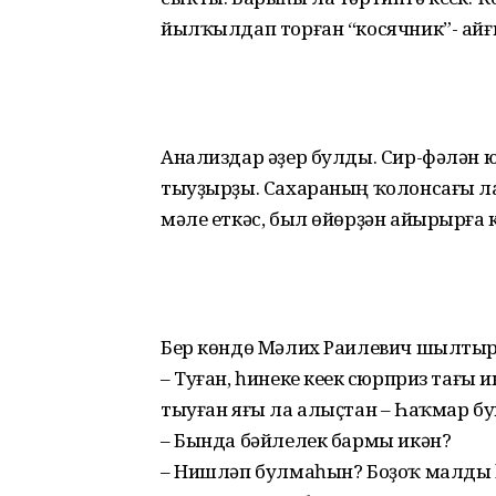
йылҡылдап торған “косячник”- айғ
Анализдар әҙер булды. Сир-фәлән ю
тыуҙырҙы. Сахараның ҡолонсағы ла ү
мәле еткәс, был өйөрҙән айырырға 
Бер көндө Мәлих Раилевич шылтыр
– Туған, һинеке кеүек сюрприз тағы
тыуған яғы ла алыҫтан – Һаҡмар б
– Бында бәйлелек бармы икән?
– Нишләп булмаһын? Боҙоҡ малды 