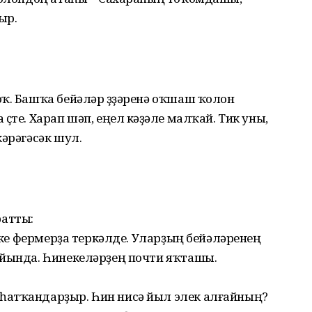
ыр.
ҡ. Башҡа бейәләр үҙҙәренә оҡшаш ҡолон
ҫте. Харап шәп, еңел кәүҙәле малҡай. Тик уны,
кәрәгәсәк шул.
атты:
 ике фермерҙа теркәлде. Уларҙың бейәләренең
уйында. Һинекеләрҙең почти яҡташы.
һатҡандарҙыр. Һин нисә йыл элек алғайның?