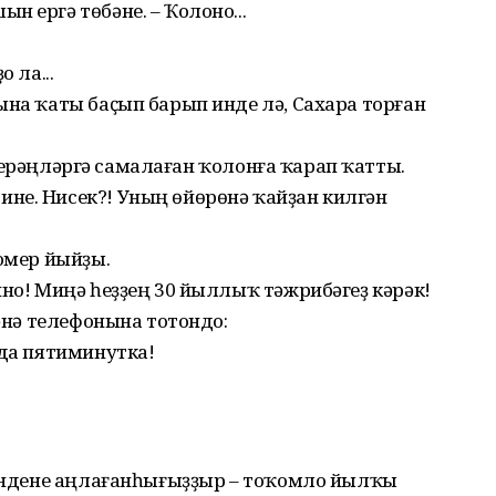
 ергә төбәне. – Ҡолоно...
 ла...
ына ҡаты баҫып барып инде лә, Сахара торған
 һикерәңләргә самалаған ҡолонға ҡарап ҡатты.
не. Нисек?! Уның өйөрөнә ҡайҙан килгән
номер йыйҙы.
чно! Миңә һеҙҙең 30 йыллыҡ тәжрибәгеҙ кәрәк!
йәнә телефонына тотондо:
нда пятиминутка!
әфәндене аңлағанһығыҙҙыр – тоҡомло йылҡы