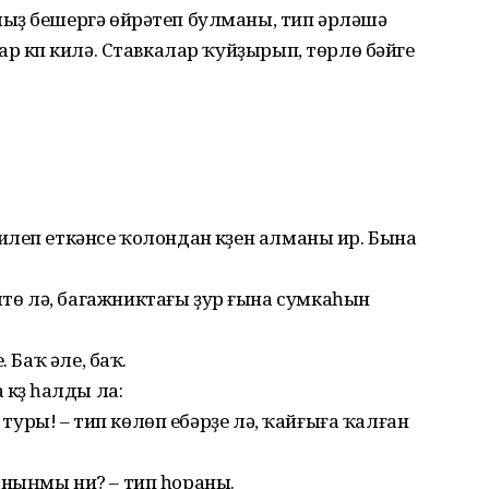
ыҙ бешергә өйрәтеп булманы, тип әрләшә
р күп килә. Ставкалар ҡуйҙырып, төрлө бәйге
леп еткәнсе ҡолондан күҙен алманы ир. Бына
ө лә, багажниктағы ҙур ғына сумкаһын
 Баҡ әле, баҡ.
күҙ һалды ла:
й туры! – тип көлөп ебәрҙе лә, ҡайғыға ҡалған
ныңмы ни? – тип һораны.