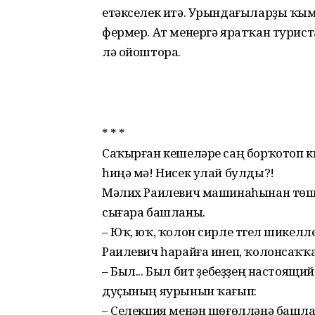
етәкселек итә. Урындағыларҙы ҡым
фермер. Ат менергә яратҡан туриста
лә ойоштора.
* * *
Саҡырған кешеләре саң борҡотоп ки
һиңә мә! Нисек улай булды?!
Мәлих Раилевич машинаһынан төшт
сығара башланы.
– Юҡ, юҡ, ҡолон сирле түгел шикелле.
Раилевич һарайға инеп, ҡолонсаҡҡа 
– Был... Был бит үҙебеҙҙең настоящи
дуҫының яурынын ҡағып:
– Селекция менән шөғөлләнә башла