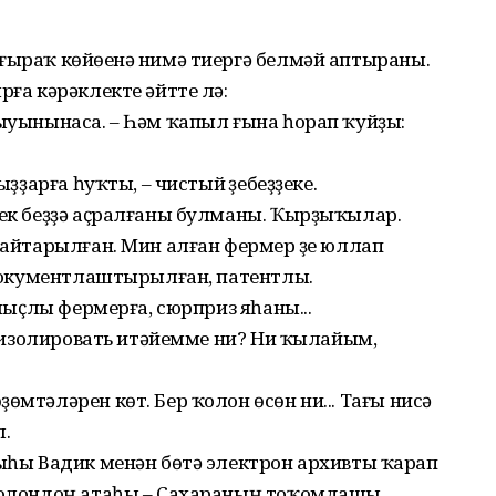
ғыраҡ көйөүенә нимә тиергә белмәй аптыраны.
рға кәрәклекте әйтте лә:
быуынынаса. – Һәм ҡапыл ғына һорап ҡуйҙы:
ыҙҙарға һуҡты, – чистый үҙебеҙҙеке.
лек беҙҙә аҫралғаны булманы. Ҡырҙыҡылар.
ҡайтарылған. Мин алған фермер үҙе юллап
, документлаштырылған, патентлы.
амыҫлы фермерға, сюрприз яһаны...
ҙө изолировать итәйемме ни? Ни ҡылайым,
өмтәләрен көт. Бер ҡолон өсөн ни... Тағы нисә
л.
тыһы Вадик менән бөтә электрон архивты ҡарап
 Ҡолондоң атаһы – Сахараның тоҡомдашы,