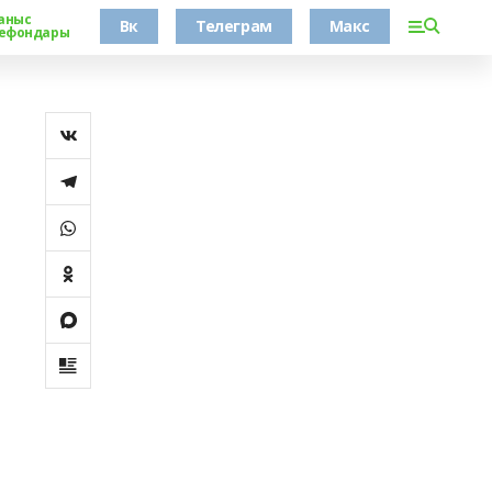
аныс
Вк
Телеграм
Макс
ефондары