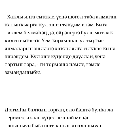
- Хаҡлы ялға сыҡҡас, үҙенә шөғөл таба алмаған
ҡатынҡыҙҙарға ҡул эшен тәҡдим итәм. Быға
тиклем белмәһәң дә, өйрәнергә була, мотлаҡ
килеп сығасаҡ. Үҙем ҡораманан ултырғыс
япмаларын эшләргә хаҡлы ялға сыҡҡас ҡына
өйрәндем. Ҡул эше күңелде дауалай, үҙенә
тартып тора, - ти тормошо йәмле, ғәмле
замандашыбыҙ.
Донъяһы балҡып торған, оло йәштә булһа ла
теремек, ихлас күңелле апай менән
танышыуыбыҙға шатланып, аралашыуҙан