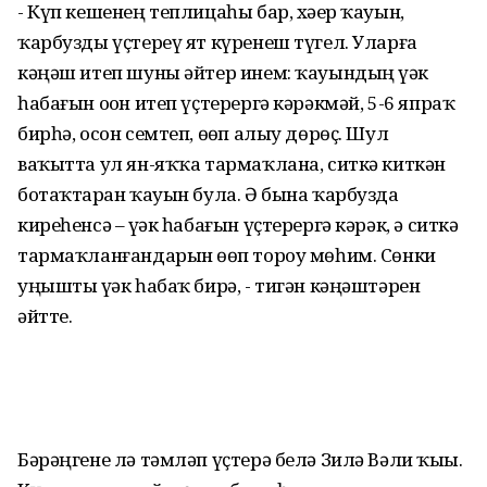
- Күп кешенең теплицаһы бар, хәҙер ҡауын,
ҡарбузды үҫтереү ят күренеш түгел. Уларға
кәңәш итеп шуны әйтер инем: ҡауындың үҙәк
һабағын оҙон итеп үҫтерергә кәрәкмәй, 5-6 япраҡ
бирһә, осон семтеп, өҙөп алыу дөрөҫ. Шул
ваҡытта ул ян-яҡҡа тармаҡлана, ситкә киткән
ботаҡтарҙан ҡауын була. Ә бына ҡарбузда
киреһенсә – үҙәк һабағын үҫтерергә кәрәк, ә ситкә
тармаҡланғандарын өҙөп тороу мөһим. Сөнки
уңышты үҙәк һабаҡ бирә, - тигән кәңәштәрен
әйтте.
Бәрәңгене лә тәмләп үҫтерә белә Зилә Вәли ҡыҙы.