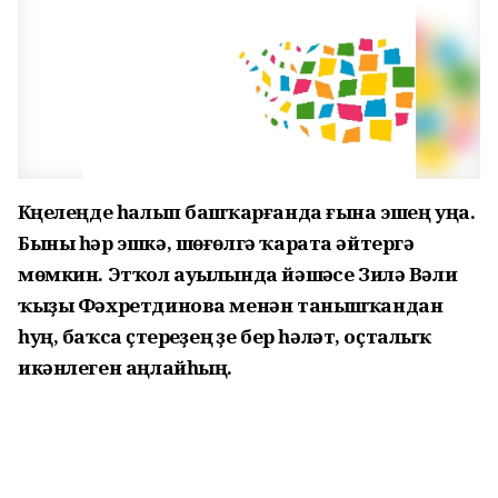
Күңелеңде һалып башҡарғанда ғына эшең уңа.
Быны һәр эшкә, шөғөлгә ҡарата әйтергә
мөмкин. Этҡол ауылында йәшәүсе Зилә Вәли
ҡыҙы Фәхретдинова менән танышҡандан
һуң, баҡса үҫтереүҙең үҙе бер һәләт, оҫталыҡ
икәнлеген аңлайһың.