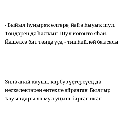
- Быйыл һуңыраҡ өлгөрҙө, йәй ҙә һыуыҡ шул.
Төндәрен дә һалҡын. Шул йоғонто яһай.
Йәшелсә бит төндә үҫә, - тип һөйләй баҡсасы.
Зилә апай ҡауын, ҡарбуз үҫтереүҙең дә
нескәлектәрен ентекле өйрәнгән. Былтыр
ҡауындары ла мул уңыш биргән икән.