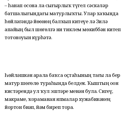
– һанап осона ла сығырлыҡ түгел сәскәләр
батшалығындағы матурлыҡты. Улар хаҡында
һөйләгәндә йөҙөнөң балҡып китеүе лә Зилә
апайҙың был шөғөлгә ни тиклем мөкиббән китеп
тотоноуын күрһәтә.
Һөйләшкән арала баҡса оҫтаһының тағы ла бер
матур шөғөлө тураһында белдек. Ҡыштың оҙон
кистәрендә ул ҡул эштәре менән була. Сигеү,
макраме, ҡораманан япмалар хужабикәнең
йортон биҙәп, йәм биреп тора.