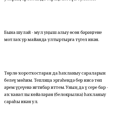
Бына шулай - мул уңыш алыу өсөн бәрәңгене
мотлаҡ ҙур майҙанда ултыртырға түгел икән.
Төрлө ҡоротҡостарҙан да һаҡланыу сараларын
белеү мөһим. Теплица эргәһендә бер нисә төп
әрем үҫеүенә иғтибар иттем. Уның да үҙ сере бар -
аҡ ҡанатлы көйәләрҙән (белокрылка) һаҡланыу
сараһы икән ул.