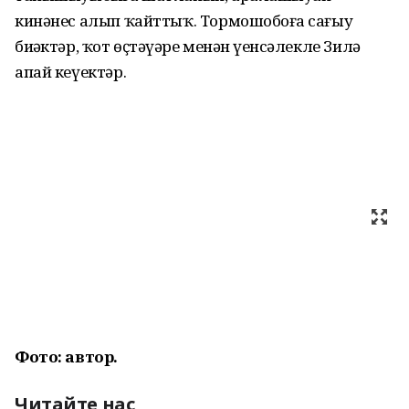
кинәнес алып ҡайттыҡ. Тормошобоҙға сағыу
биҙәктәр, ҡот өҫтәүҙәре менән үҙенсәлекле Зилә
апай кеүектәр.
Фото: автор.
Читайте нас