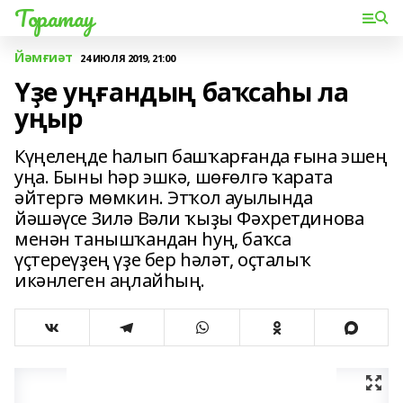
Торатау
Йәмғиәт
24 ИЮЛЯ 2019, 21:00
Үҙе уңғандың баҡсаһы ла
уңыр
Күңелеңде һалып башҡарғанда ғына эшең
уңа. Быны һәр эшкә, шөғөлгә ҡарата
әйтергә мөмкин. Этҡол ауылында
йәшәүсе Зилә Вәли ҡыҙы Фәхретдинова
менән танышҡандан һуң, баҡса
үҫтереүҙең үҙе бер һәләт, оҫталыҡ
икәнлеген аңлайһың.