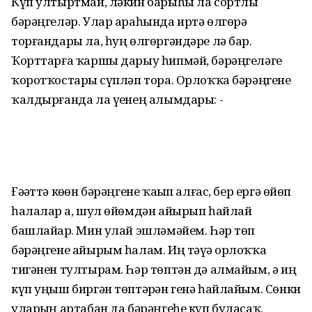
Күп ултыртмай, ләкин барыһы ла сортлы
бәрәңгеләр. Улар араһында иртә өлгөрә
торғандары ла, һуң өлгөргәндәре лә бар.
Ҡорттарға ҡаршы дарыу һипмәй, бәрәңгеләге
ҡоротҡостарҙы сүпләп тора. Орлоҡҡа бәрәңгене
ҡалдырғанда ла үҙенең алымдары: -
Ғәҙәттә көҙөн бәрәңгене ҡаҙып алғас, бер ергә өйөп
һалалар ҙа, шул өйөмдән айырып һайлай
башлайҙар. Мин улай эшләмәйем. Һәр төп
бәрәңгене айырым һалам. Иң тәүҙә орлоҡҡа
тигәнен тултырам. Һәр төптән дә алмайым, ә иң
күп уңыш биргән төптәрҙән генә һайлайым. Сөнки
уларҙың артабан да бәрәңгеһе күп буласаҡ.