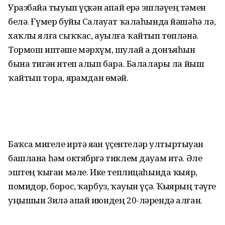
Уразбайҙа тыуып үҫкән апай ерҙә эшләүҙең тәмен
белә. Ғүмер буйы Салауат ҡалаһында йәшәһә лә,
хаҡлы ялға сыҡҡас, ауылға ҡайтып төпләнә.
Тормош иптәше мәрхүм, шулай ҙа донъяһын
бына тигән итеп алып бара. Балалары ла йыш
ҡайтып тора, ярҙамдан өҙмәй.
Баҡса миҙгеле иртә яҙҙан үҫентеләр ултыртыуҙан
башлана һәм октябргә тиклем дауам итә. Әле
эштең ҡыҙған мәле. Ике теплицаһында ҡыяр,
помидор, борос, ҡарбуз, ҡауын үҫә. Ҡыярҙың тәүге
уңышын Зилә апай июндең 20-ләрендә алған.