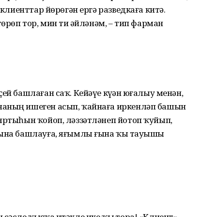
 клиенттар йөрөгән ергә разведкаға китә.
өрөп тор, мин тиҙ әйләнәм, – тип фарман
ей башлаған саҡ. Кейәүе күҙҙән юғалыу менән,
наның ишеген асып, ҡайнаға иркенләп башын
яртыһын ҡойоп, ләззәтләнеп йотоп ҡуйып,
ғына башлауға, яғымлы ғына ҡыҙ тауышы
сәсле ҡыҫҡа итәкле ике ҡыҙ тора! «Клиент», –