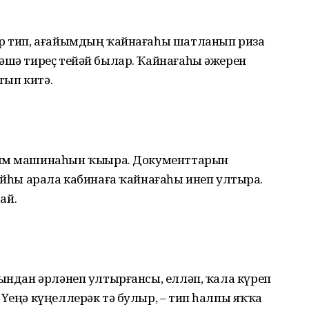
ыр тип, ағайымдың ҡайнағаһы шатланып риза
әшә тиреҫ тейәй былар. Ҡайнағаһы әжерен
йтып китә.
ым машинаһын ҡыҙҙыра. Документтарын
ҡайһы арала кабинаға ҡайнағаһы инеп ултыра.
ай.
тындан әрләнеп ултырғансы, елләп, ҡала күреп
Үҙеңә күңеллерәк тә булыр, – тип һалпы яҡҡа