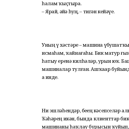
һалам ҡыҫтыра.
– Ярай, әйҙә һуң, – тигән кейәүе.
Уның үҙ хәстәре – машина үҙбушатҡы
исмаһам, ҡайнағаһы. Бик матур ғын
һатыу еренә килһәләр, урын юҡ. Ба
машиналар тулған. Ашҡаҙар буйында
ҙа инде.
Ни эшләһендәр, беҙҙең кәсепселәр 
Ҡәһәрең икән, бында клиенттар бик
машинаны һаҡлау бурысын ҡуйып, к