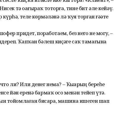
исек тә оҙағыраҡ тоторға, тине бит әле кейәү.
р күрһә, теле көрмәләнә лә ҡуя торған ғәҙәте
 шофер придет, поработаем, без него не могу, –
әндереп. Ҡапҡан бәлеш киҫәге cаҡ тамағына
то ли? Или денег нема? – Ҡыҙҙарҙың береһе
нсе йән еренә бармаҡ осо менән тейеп үтә.
ын тойомлаған бисара, машина ишеген шап