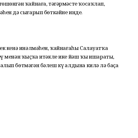
төшөнгән ҡайнаға, тәгәрмәсте ҡосаҡлап,
әһен дә сығарып бөткәйне инде.
сек кенә инәлмәһен, ҡайнағаһы Салауатҡа
ү менән ҡыҫҡа итәкле ике йәш ҡыҙ ишараты,
лып бөтмәгән бәлеш күҙ алдына килә лә баҫа