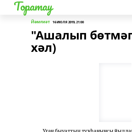
Торатау
Йәмғиәт
16 ИЮЛЯ 2019, 21:00
"Ашалып бөтмәг
хәл)
Уҙған быуаттың туҡһанынсы йылдары