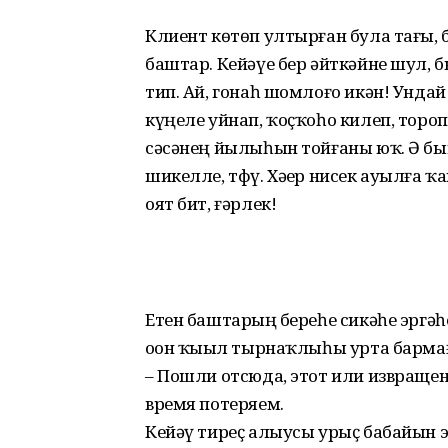
Клиент көтөп ултырған була тағы, б
баштар. Кейәүе бер әйткәйне шул, 
тип. Ай, гонаһ шомлоғо икән! Ундай 
күңеле уйнап, ҡоҫҡоһо килеп, тороп
сәсәнең йылыһын тойғаны юҡ. Ә бы
шикелле, тфү. Хәҙер нисек ауылға ҡа
оят бит, ғәрлек!
Етен баштарҙың береһе сикәһе эргәһ
оҙон ҡыҙыл тырнаҡлыһы урта барма
– Пошли отсюда, этот или извращене
время потеряем.
Кейәү тиреҫ алыусы урыҫ бабайын 