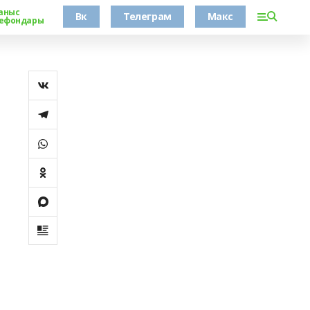
аныс
Вк
Телеграм
Макс
ефондары