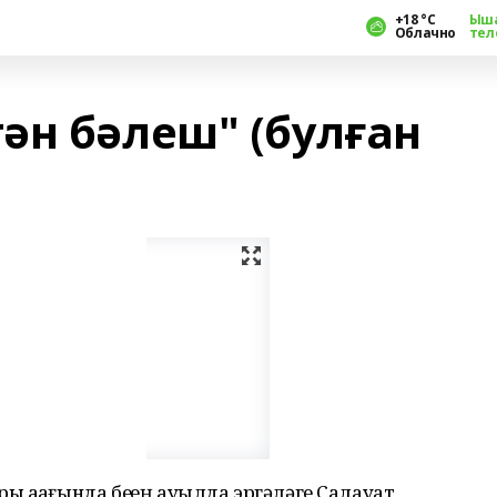
+18 °С
Ыш
Облачно
тел
ән бәлеш" (булған
 аҙағында беҙҙең ауылда эргәләге Салауат