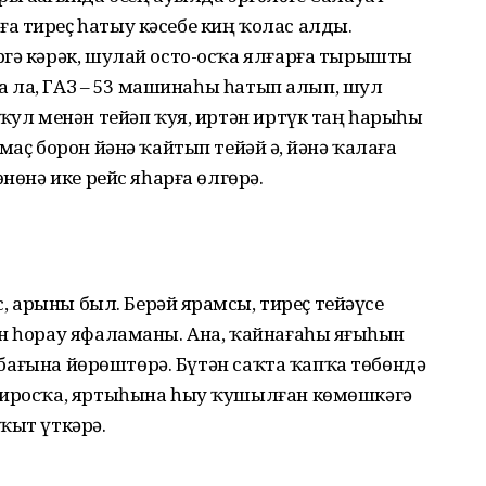
а тиреҫ һатыу кәсебе киң ҡолас алды.
ргә кәрәк, шулай осто-осҡа ялғарға тырышты
лһа ла, ГАЗ – 53 машинаһы һатып алып, шул
 ҡул менән тейәп ҡуя, иртән иртүк таң һарыһы
маҫ борон йәнә ҡайтып тейәй ҙә, йәнә ҡалаға
өнөнә ике рейс яһарға өлгөрә.
с, арыны был. Берәй ярҙамсы, тиреҫ тейәүсе
н һорау яфаламаны. Ана, ҡайнағаһы яҙғыһын
 табағына йөрөштөрә. Бүтән саҡта ҡапҡа төбөндә
апиросҡа, яртыһына һыу ҡушылған көмөшкәгә
ҡыт үткәрә.