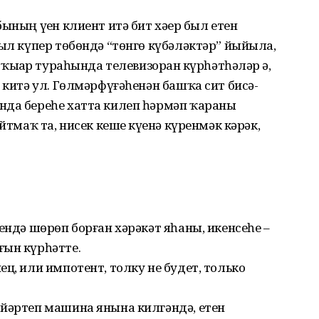
ының үҙен клиент итә бит хәҙер был етен
был күпер төбөндә “төнгө күбәләктәр” йыйыла,
ҡыҙҙар тураһында телевизорҙан күрһәтһәләр ҙә,
 китә ул. Гөлмәрфүғәһенән башҡа сит бисә-
нда береһе хатта килеп һәрмәп ҡараны
йтмаҡ та, нисек кеше күҙенә күренмәк кәрәк,
ендә шөрөп борған хәрәкәт яһаны, икенсеһе –
ғын күрһәтте.
ц, или импотент, толку не будет, только
эйәртеп машина янына килгәндә, етен