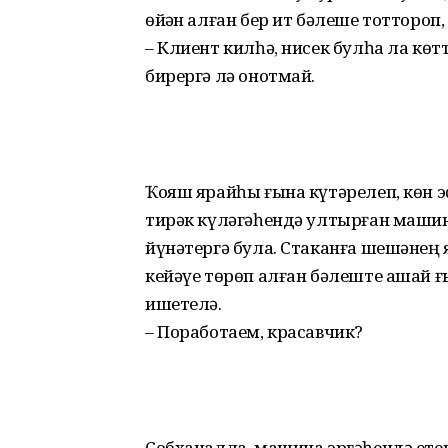
өйҙән алған бер ит бәлеше тоттороп,
– Клиент килһә, нисек булһа ла көтт
бирергә лә онотмай.
Ҡояш ярайһы ғына күтәрелеп, көн эҫ
тирәк күләгәһендә ултырған маши
йүнәтергә була. Стаканға шешәнең 
кейәүе төрөп алған бәлеште ашай 
ишетелә.
– Поработаем, красавчик?
Собханалла, машина эргәһендә етен 