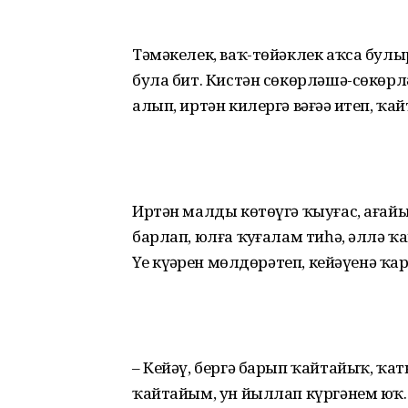
Тәмәкелек, ваҡ-төйәклек аҡса бул
була бит. Кистән сөкөрләшә-сөкөрл
алып, иртән килергә вәғәҙә итеп, ҡа
Иртән малды көтөүгә ҡыуғас, ағай
барлап, юлға ҡуҙғалам тиһә, әллә 
Үҙе күҙҙәрен мөлдөрәтеп, кейәүенә ҡар
– Кейәү, бергә барып ҡайтайыҡ, ҡа
ҡайтайым, ун йыллап күргәнем юҡ. 