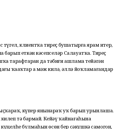
с түгел, клиентҡа тиреҫ бушатырға ярҙам итер,
а барып еткән кәсепселәр Салауатҡа. Тиреҫ
шҡа тарафтарҙан да тәбиғи ашлама тейәгән
ғы ҡаҙаҡтар ҙа мәж килә, әллә йоҡламағандар
алыҫҡараҡ, күпер янынараҡ уҡ барып урынлаша.
 килеп тә бармай. Кейәү ҡайнағаһына
үңелһеҙ булмаһын өсөн бер сәкүшкә самогон,