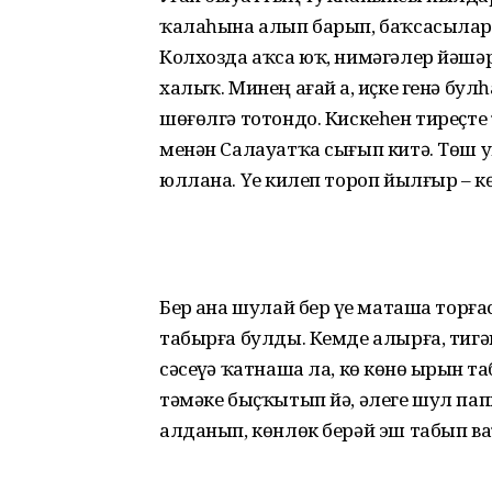
ҡалаһына алып барып, баҡсасыларғ
Колхозда аҡса юҡ, нимәгәлер йәшә
халыҡ. Минең ағай ҙа, иҫке генә бу
шөғөлгә тотондо. Кискеһен тиреҫте
менән Салауатҡа сығып китә. Төш уҙ
юллана. Үҙе килеп тороп йылғыр – к
Бер аҙна шулай бер үҙе маташа торға
табырға булды. Кемде алырға, тигә
сәсеүҙә ҡатнаша ла, көҙ көнө ырҙын
тәмәке быҫҡытып йә, әлеге шул п
алданып, көнлөк берәй эш табып ва