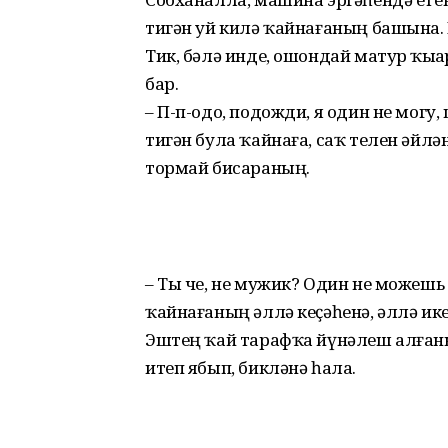
тигән уй килә ҡайнағаның башына. Н
Тик, бәлә инде, ошондай матур ҡыҙҙа
бар.
– П-п-одо, подожди, я один не могу,
тигән була ҡайнаға, саҡ телен әйл
тормай бисараның.
– Ты че, не мужик? Один не можешь ч
ҡайнағаның әллә кеҫәһенә, әллә ике
Эштең ҡай тарафҡа йүнәлеш алған
итеп ябып, бикләнә һала.