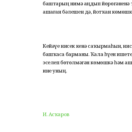
баштарҙың нимә аңдып йөрөгәненә 
ашаған бәлешен дә, йотҡан көмөшк
Кейәүе нисек кенә саҡырмаһын, ни
башҡаса барманы. Ҡала һүҙен ишете
эселеп бөтөлмәгән көмөшкә һәм аша
ине уның.
И. Асҡаров