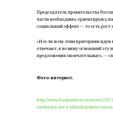
Председатель правительства России
части необходимо, ориентируясь на
социальный эффект — то есть рост 
«И если всем этим критериям идеи
отвечают, я не вижу оснований эту 
предложения окончательные», — с
Фото: интернет.
http://www.bashinform.ru/news/13257
sozdaniya-oez-v-ishimbayskom-rayone