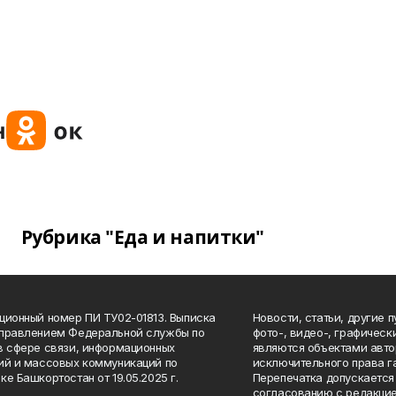
Рубрика "Еда и напитки"
ционный номер ПИ ТУ02-01813. Выписка
Новости, статьи, другие 
Управлением Федеральной службы по
фото-, видео-, графичес
в сфере связи, информационных
являются объектами авто
ий и массовых коммуникаций по
исключительного права г
ке Башкортостан от 19.05.2025 г.
Перепечатка допускается 
согласованию с редакцие