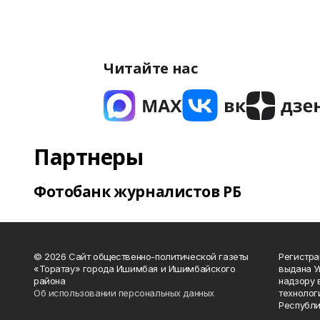
Читайте нас
Партнеры
Фотобанк журналистов РБ
© 2026 Сайт общественно-политической газеты
Регистра
«Торатау» города Ишимбая и Ишимбайского
выдана 
района
надзору 
Об использовании персональных данных
технолог
Республи