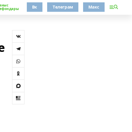
аныс
Вк
Телеграм
Макс
ефондары
е