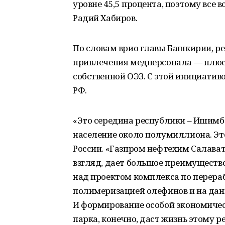
уровне 45,5 процента, поэтому все 
Радий Хабиров.
По словам врио главы Башкирии, ре
привлечения медперсонала — плюс 2
собственной ОЭЗ. С этой инициати
РФ.
«Это середина республики – Ишимба
население около полумиллиона. Э
России. «Газпром нефтехим Салават»
взгляд, дает большое преимущество
над проектом комплекса по перераб
полимеризацией олефинов и на дан
И формирование особой экономичес
парка, конечно, даст жизнь этому р