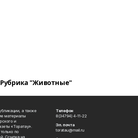
Рубрика "Животные"
публикации, а также
Телефон
кие материалы
8(34794) 4-11-22
рского и
Эл. почта
азеты «Торатау».
toratau@mail.ru
только по
й. Ссылка на