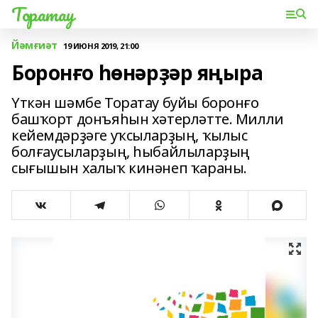
Торатау
Йәмғиәт
19 ИЮНЯ 2019, 21:00
Боронғо һөнәрҙәр яңыра
Үткән шәмбе Торатау буйы боронғо
башҡорт донъяһын хәтерләтте. Милли
кейемдәрҙәге уҡсыларҙың, ҡылыс
болғаусыларҙың, һыбайлыларҙың
сығышын халыҡ кинәнеп ҡараны.