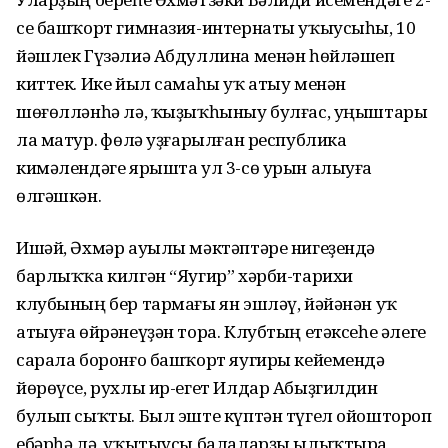
се башҡорт гимназия-интернаты уҡыусыһы, 10
йәшлек Гүзәлиә Абдуллина менән һөйләшеп
киттек. Ике йыл самаһы уҡ атыу менән
шөғөлләнһә лә, ҡыҙыҡһыныу булғас, уңыштары
ла матур. Өфөлә уҙғарылған республика
кимәлендәге ярышта ул 3-сө урын алыуға
өлгәшкән.
Ишәй, Әхмәр ауылы мәктәптәре нигеҙендә
барлыҡҡа килгән “Яугир” хәрби-тарихи
клубының бер тармағы ян эшләү, йәйәнән уҡ
атыуға өйрәнеүҙән тора. Клубтың етәксеһе әлеге
сарала боронғо башҡорт яугиры кейемендә
йөрөүсе, рухлы ир-егет Илдар Абыҙгилдин
булып сыҡты. Был эште күптән түгел ойоштороп
ебәрһә лә, уҡытыусы балаларҙы ылыҡтыра