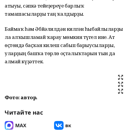
атыуы, сәпкә тейеҙереүе барлыҡ
тамашасыларҙы таң ҡалдырҙы.
Баймаҡ һәм Әбйәлилдән килгән һыбайлыларҙы
ла алҡышламай ҡарау мөмкин түгел ине. Ат
өҫтөндә баҫҡан килеш сабып барыусыларҙы,
уларҙың башҡа төрлө оҫталыҡтарын тын да
алмай күҙәттек.
Фото: автор.
Читайте нас