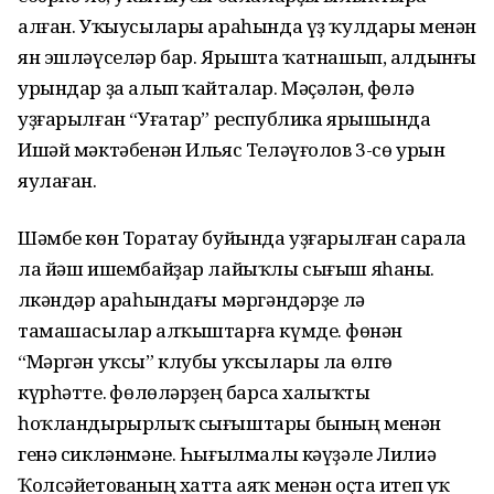
алған. Уҡыусылары араһында үҙ ҡулдары менән
ян эшләүселәр бар. Ярышта ҡатнашып, алдынғы
урындар ҙа алып ҡайталар. Мәҫәлән, Өфөлә
уҙғарылған “Уғатар” республика ярышында
Ишәй мәктәбенән Ильяс Теләүғолов 3-сө урын
яулаған.
Шәмбе көн Торатау буйында уҙғарылған сарала
ла йәш ишембайҙар лайыҡлы сығыш яһаны.
Өлкәндәр араһындағы мәргәндәрҙе лә
тамашасылар алҡыштарға күмде. Өфөнән
“Мәргән уҡсы” клубы уҡсылары ла өлгө
күрһәтте. Өфөлөләрҙең барса халыҡты
һоҡландырырлыҡ сығыштары бының менән
генә сикләнмәне. Һығылмалы кәүҙәле Лилиә
Ҡолсәйетованың хатта аяҡ менән оҫта итеп уҡ