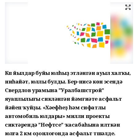
Күп йылдар буйы юлһыҙ этләнгән ауыл халҡы,
ниһайәт, юллы булды. Бер-нисә көн эсендә
Свердлов урамына ”Уралбашстрой”
яуаплылығы сикләнгән йәмғиәте асфальт
йәйеп ҡуйҙы. «Хәүефһеҙ һәм сифатлы
автомобиль юлдары» милли проекты
сиктәрендә ”Нефтсе” ҡасабаһына илткән
юлға 2 км оҙонлоғонда асфальт түшәлде.