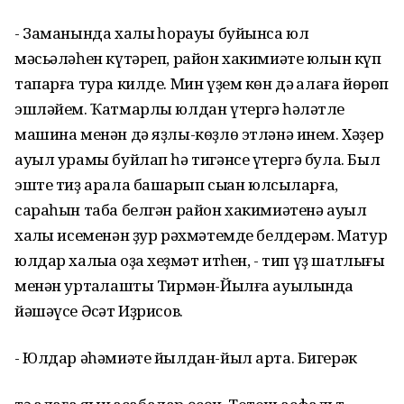
- Заманында халыҡ һорауы буйынса юл
мәсьәләһен күтәреп, район хакимиәте юлын күп
тапарға тура килде. Мин үҙем көн дә ҡалаға йөрөп
эшләйем. Ҡатмарлы юлдан үтергә һәләтле
машина менән дә яҙлы-көҙлө этләнә инем. Хәҙер
ауыл урамы буйлап һә тигәнсе үтергә була. Был
эште тиҙ арала башҡарып сыҡҡан юлсыларға,
сараһын таба белгән район хакимиәтенә ауыл
халҡы исеменән ҙур рәхмәтемде белдерәм. Матур
юлдар халыҡҡа оҙаҡ хеҙмәт итһен, - тип үҙ шатлығы
менән уртаҡлашты Тирмән-Йылға ауылында
йәшәүсе Әсҡәт Иҙрисов.
- Юлдар әһәмиәте йылдан-йыл арта. Бигерәк