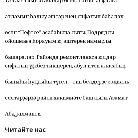
тә ҡалаға яҡын ҡасабалар өсөн. Тотош асфальт
ҡатламын һалыу эштәренең сифатын баһалау
өсөн “Нефтсе” ҡасабаһына сыҡтыҡ. Подрядсы
ойошмаға һорауым юҡ, эштәрен намыҫлы
башҡаралар. Районда ремонтланасаҡ юлдар
сифатын үҙебеҙ тикшереп, ҡабул итеп аласаҡбыҙ,
быныһы һуңғыһы түгел, - тип белдерҙе социаль
селтәрҙәрҙә район хакимиәте башлығы Азамат
Абдрахманов.
Читайте нас