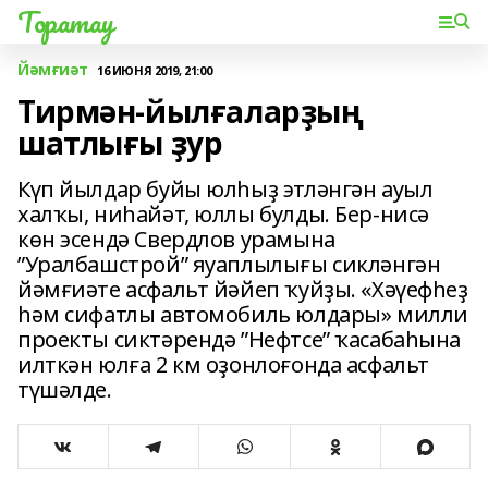
Торатау
Йәмғиәт
16 ИЮНЯ 2019, 21:00
Тирмән-йылғаларҙың
шатлығы ҙур
Күп йылдар буйы юлһыҙ этләнгән ауыл
халҡы, ниһайәт, юллы булды. Бер-нисә
көн эсендә Свердлов урамына
”Уралбашстрой” яуаплылығы сикләнгән
йәмғиәте асфальт йәйеп ҡуйҙы. «Хәүефһеҙ
һәм сифатлы автомобиль юлдары» милли
проекты сиктәрендә ”Нефтсе” ҡасабаһына
илткән юлға 2 км оҙонлоғонда асфальт
түшәлде.