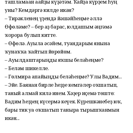
ташламаған ағайҙы күҙәтәм. Ҡайҙа күрҙем һуң
уны? Кемдәргә килде икән?
– Тирәкленең үҙендә йәшәйһеңме әллә
Өфөләме? – бер аҙ барғас, юлдашым әңгәмә
ҡорорға булып китте.
– Өфөлә. Ауылға әсәйем, туғандарым янына
ҡунаҡҡа ҡайтып йөрөйөм.
– Ауылдаштарыңды яҡшы беләһеңме?
– Беләм шикелле.
– Гөлмира апайыңды беләһеңме? Улы Вадим...
– Эйе. Баянан бирле һеҙҙе кемгәлер оҡшатып,
таный алмай килә инем. Хәҙер иҫемә төштө:
Вадим һеҙҙең күсермә кеүек. Күрешкәнебеҙ юҡ,
бары тик уға оҡшатып танырға тырышҡанмын
икән...