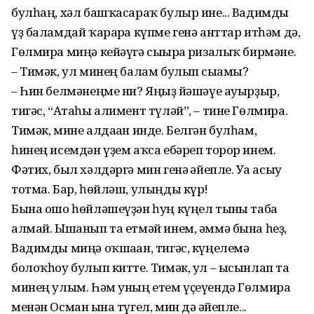
булһаң, хәл башҡасараҡ булыр ине... Вадимды
үҙ баламдай ҡарарға күпме генә анттар итһәм дә,
Гөлмира миңә кейәүгә сығырға ризалыҡ бирмәне.
– Тимәк, ул минең балам булып сығамы?
– Һин белмәнеңме ни? Яңғыҙ йәшәүе ауырҙыр,
тигәс, “Атаһы алимент түләй”, – тине Гөлмира.
Тимәк, мине алдаған инде. Белгән булһам,
һинең исемдән үҙем аҡса ебәреп торор инем.
Фәтих, был хәлдәргә мин генә ғәйепле. Уға асыу
тотма. Бар, һөйләш, улыңды күр!
Бына ошо һөйләшеүҙән һуң күңел тынғы таба
алмай. Ышанып та етмәй инем, әммә бына һеҙ,
Вадимды миңә оҡшаған, тигәс, күңелемә
болоҡһоу булып китте. Тимәк, ул – ысынлап та
минең улым. Һәм уның етем үҫеүендә Гөлмира
менән Осман ғына түгел, мин дә ғәйепле...