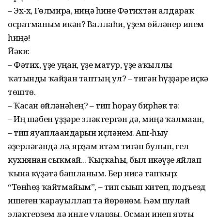
– Эх-х, Гөлмира, ниңә һине Фәтихтән алдараҡ
осратманым икән? Валлаһи, үҙем өйләнер инем
һиңә!
Йәки:
– Фәтих, үҙе уңған, үҙе матур, үҙе аҡыллы
ҡатынды ҡайҙан таптың ул? – тигән һүҙҙәре иҫкә
төштө.
– Ҡасан өйләнәһең? – тип һорау бирһәк тә:
– Иң шәбен үҙҙәре эләктергән дә, миңә ҡалмаған,
– тип яуаплағандарын иҫләнем. Аш-һыу
әҙерләгәндә лә, ярҙам итәм тигән булып, гел
кухнянан сыҡмай... Ҡыҫҡаһы, был икәүҙе яйлап
ҡына күҙәтә башланым. Бер нисә тапҡыр:
“Төнһөҙ ҡайтмайым”, – тип сығып китеп, подъезд
ишеген ҡарауыллап та йөрөнөм. Һәм шулай
эләктерҙем дә инде уларҙы. Осман инеп ярты