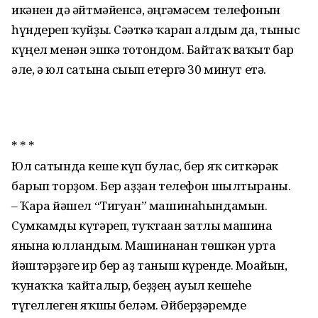
икәнен дә әйтмәйенсә, әңгәмәсем телефонын
һүндереп ҡуйҙы. Сәғәткә ҡарап алдым да, тыныс
күңел менән эшкә тотондом. Байтаҡ ваҡыт бар
әле, ә юл сатына сығып етергә 30 минут етә.
* * *
Юл сатында кеше күп булғас, бер яҡ ситкәрәк
барып торҙом. Бер аҙҙан телефон шылтыраны.
– Ҡара йәшел “Тигуан” машинаһындамын.
Сумкамды күтәреп, туҡтаған затлы машина
янына юлландым. Машинанан төшкән урта
йәштәрҙәге ир бер аҙ таныш күренде. Моғайын,
ҡунаҡҡа ҡайталыр, беҙҙең ауыл кешеһе
түгеллеген яҡшы беләм. Әйберҙәремде