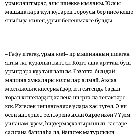
урынлаштырғас, алғы ишеккә ымланы. Юлсы
машиналарға ҡул күтәреп тороу­сы бер нисә кеше
яныбыҙға килеп, урын белешмәксе булды.
– Ғәфү итегеҙ, урын юҡ!– ир машинаның ишеген
япты ла, ҡуҙғалып киттек. Көҙгө аша арттағы буш
урындарға күҙ ташланым. Ғәҙәттә, бындай
машина хужалары юлсылар алмай. Аҡсаға
мохтажлыҡ кисермәйҙәр, юл ситендә баҫып
торған кешеләрҙең хәленә инергә лә теләктәре
юҡ. Изгелек төшөнсәләре уларға хас түгел. Ә ни
өсөн интернет селтәренә иғлан бирҙе икән ? Үҙем
уйланам, үҙем, һиҙҙермәҫкә тырышып, сәстәре
саллана башлаһа ла, йәшлек матурлығын