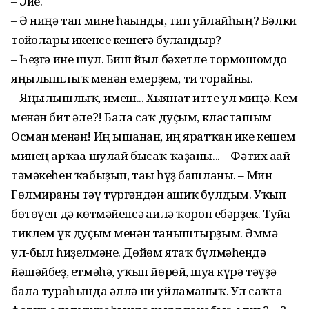
– Эйе.
– Ә ниңә тап мине һағынды, тип уйлайһың? Бәлки
тойғолары икенсе кешегә булғандыр?
– Һеҙгә ине шул. Биш йыл бәхетле тормошомдо
яңылышлыҡ менән емерҙем, ти торғайны.
– Яңылышлыҡ, имеш... Хыянат итте ул миңә. Кем
менән бит әле?! Бала саҡ дуҫым, класташым
Осман менән! Иң ышанған, иң яратҡан ике кешем
минең арҡаға шулай бысаҡ ҡаҙаны... – Фәтих ағай
тәмәкеһен ҡабыҙып, тағы һүҙ башланы. – Мин
Гөлмираны тәү түргәндән ғашиҡ булдым. Уҡып
бөтөүен дә көтмәйенсә ғаилә ҡороп ебәрҙек. Туйға
тиклем үк дуҫым менән таныштырҙым. Әммә
ул-был һиҙелмәне. Дөйөм ятаҡ бүлмәһендә
йәшәйбеҙ, етмәһә, уҡып йөрөй, шуға күрә тәүҙә
бала тураһында әллә ни уйламаныҡ. Ул саҡта