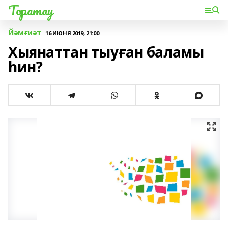
Торатау
Йәмғиәт
16 ИЮНЯ 2019, 21:00
Хыянаттан тыуған баламы
һин?