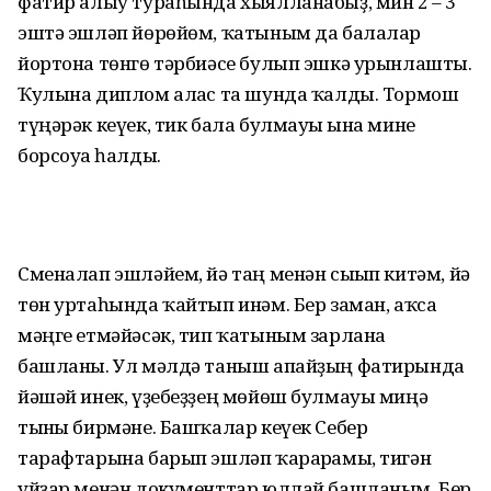
фатир алыу тураһында хыялланабыҙ, мин 2 – 3
эштә эшләп йөрөйөм, ҡатыным да балалар
йортона төнгө тәрбиәсе булып эшкә урынлашты.
Ҡулына диплом алғас та шунда ҡалды. Тормош
түңәрәк кеүек, тик бала булмауы ғына мине
борсоуға һалды.
Сменалап эшләйем, йә таң менән сығып китәм, йә
төн уртаһында ҡайтып инәм. Бер заман, аҡса
мәңге етмәйәсәк, тип ҡатыным зарлана
башланы. Ул мәлдә таныш апайҙың фатирында
йәшәй инек, үҙебеҙҙең мөйөш булмауы миңә
тынғы бирмәне. Башҡалар кеүек Себер
тарафтарына барып эшләп ҡарарғамы, тигән
уйҙар менән документтар юллай башланым. Бер