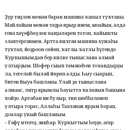
Ҙур тиҙлек менән барған машина ҡапыл туҡтаны.
Майлайым менән тәҙрә ярыр инем, моғайын, әлдә
генә хәүефһеҙлек ҡағиҙәләрен тотоп, ҡайышты
эләк­тергәнмен. Артта килгән машина хужаһы
туҡтап, йоҙроғон сөйөп, ҡатлы-ҡатлы һүгенде.
Ҡурҡышымдан бер килке тыныслана алмай
ултырҙым. Шофер сығып тәмәкеһен тоҡандырҙы
ла, тегеләй-былай йөрөп алды. Һыу сығарып,
битен йыуа башланы. Улай ҙа тыныслана
алмағас, литр ярымлы һауытта ҡалғанын башына
ҡойҙо. Артабан ни булыр, тип шөбһәләнеп
ултыра торғас, Аллаһы Тәғәләнән ярҙам һорап,
доғалар уҡый башланым.
– Ғәфү итегеҙ, зинһар. Ҡурҡыттым һеҙҙе, әгәр