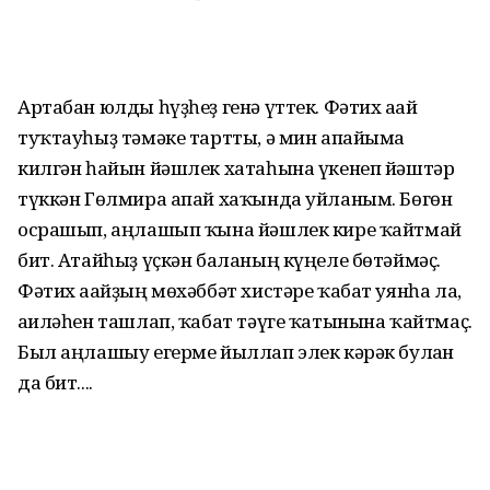
Артабан юлды һүҙһеҙ генә үттек. Фәтих ағай
туҡтауһыҙ тәмәке тартты, ә мин апайыма
килгән һайын йәшлек хатаһына үкенеп йәштәр
түккән Гөлмира апай хаҡында уйланым. Бөгөн
осрашып, аңлашып ҡына йәшлек кире ҡайтмай
бит. Атайһыҙ үҫкән баланың күңеле бөтәймәҫ.
Фәтих ағайҙың мөхәббәт хистәре ҡабат уянһа ла,
ғаиләһен ташлап, ҡабат тәүге ҡатынына ҡайтмаҫ.
Был аңлашыу егерме йыллап элек кәрәк булған
да бит....