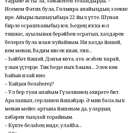
тәҙрәне асты ла, тәмәкеһен тоҡандырҙы. –
Исемем Фәтих була, Гөлмира апайыңдың элекке
ире. Айырылышыуыбыҙға 22 йыл үтте. Шунан
бирле осрашҡаныбыҙ юҡ. Һеҙҙең яҡҡа юл
төшкәс, ауылынан берәйһен осратып, хәлдәрен
белергә була иғлан ҡуйғайным. Ни хәлдә йәшәй,
кем менән, Вадим нисек икән, тип...
– Һәйбәт йәшәй. Донъя көтә, ата-әсәһен ҡарай,
улын үҫтерҙе. Тик һеҙҙе ныҡ һағына... Элек көн
һайын илай ине.
– Ҡайҙан беләһегеҙ?
– Ул бер туған апайым Гүзәлиәнең әхирәте бит.
Аралашып, серләшеп йәшәйҙәр. Ә мин балалыҡ
менән мейес артына йәшенәм дә, уларҙың
хәбәрен тыңлай торғайным.
– Күпте беләһең инде, улайһа...