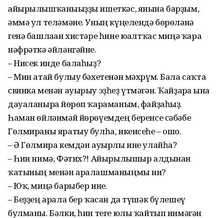
айырылышҡанығыҙҙы ишеткәс, янына барҙым,
әммә ул теләмәне. Уның күңелендә бөрөләнә
генә башлаған хистәре һине юғалтҡас миңә ҡара
нәфрәткә әйләнгәйне.
– Нисек инде балаһыҙ?
– Мин атай булыу бәхетенән мәхрүм. Бала саҡта
свинка менән ауырыу эҙһеҙ үтмәгән. Ҡайҙарға ғына
дауаланырға йөрөп ҡараманым, файҙаһыҙ.
Һаман өйләнмәй йөрөүемдең беренсе сәбәбе
Гөлмираны яратыу булһа, икенсеһе – ошо.
– Ә Гөлмира кемдән ауырлы ине улайһа?
– Һин нимә, Фәтих?! Айырылышыр алдынан
ҡатының менән аралашманыңмы ни?
– Юҡ, миңә барыбер ине.
– Беҙҙең арала бер ҡасан да түшәк бүлешеү
булманы. Бәлки, һин теге юлы ҡайтып инмәгән