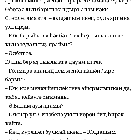
артабан минең менән барырға теләмәһәгеҙ, кире
Өфөгә алып барып ҡалдыра алам йәки
Стәрлетамаҡта, – юлдашым инеп, руль артына
ултырҙы.
– Юҡ, барыһы ла һәйбәт. Тик һеҙ тынысланғас
ҡына ҡуҙғалығыҙ, яраймы?
– Әлбиттә.
Юлды бер аҙ тынлыҡта дауам иттек.
– Гөлмира апайың кем менән йәшәй? Ире
бармы?
– Юҡ, ире менән йәшләй генә айырылышҡан да,
ҡабат кейәүгә сыҡманы.
– Ә Вадим ауылдамы?
– Юҡтыр ул. Силәбелә уҡып йөрөй бит, һирәк
ҡайта.
– Йәл, күрешеп булмай икән... – Юлдашым