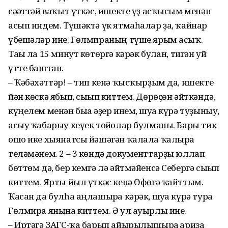
сәғәттәй ваҡыт үткәс, ишекте үҙ асҡысым менән
асып индем. Түшәктә үк ятмаһалар ҙа, ҡайнар
үбешәләр ине. Гөлмираның түше ярым асыҡ.
Тағы ла 15 минут көтөргә кәрәк булған, тигән уй
үтте баштан.
– Ҡәбәхәттәр! – тип кенә ҡысҡырҙым да, ишекте
йән көскә ябып, сығып киттем. Дөрөҫөн әйткәндә,
күңелем менән быға әҙер инем, шуға күрә туҙыныу,
асыу ҡабарыу кеүек тойғолар булманы. Бары тик
ошо ике хыянатсы йәшәгән ҡалала ҡалырға
теләмәнем. 2 – 3 көндә документтарҙы юллап
бөттөм дә, бер кемгә лә әйтмәйенсә Себергә сығып
киттем. Ярты йыл үткәс кенә Өфөгә ҡайттым.
Ҡасан да булһа аңлашырға кәрәк, шуға күрә тура
Гөлмира янына киттем. Ә ул ауырлы ине.
– Иртәгә ЗАГС-ҡа барып айырылышырға ғариза