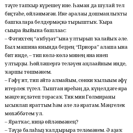
тәүге тапҡыр күрешеү ине. Һаман да шулай тел
биҫтәһе, өйләнмәгән. Ике аралағы дошманлыҡты
башҡаларға белдермәҫкә тырыштыҡ. Ҡырға
сығырға йыйына башлағас:
– Фәтихтең “аҡбуҙат”ына ултырып ҡалайыҡ әле.
Был машина янында беҙҙең “Приора” алаша ғына
бит инде, – тип көлә-көлә минең янға инеп
ултырҙы. Һөйләшергә теләүен аңлағайным инде,
ҡаршы төшмәнем.
– Ғәфү ит, тип әйтә алмайым, сөнки ҡылығым ғәфү
итерлек түгел. Тыштан иреһәң дә, күңелдәге яра
мәңге иҫләтеп торасаҡ. Тик мин Гөлмираны
ысынлап яраттым һәм әле лә яратам. Мәңгелек
мөхәббәтем ул.
– Яратҡас, ниңә өйләнмәнең?
– Тәүҙә балаһыҙ ҡалдырырға теләмәнем. Ә аҙаҡ