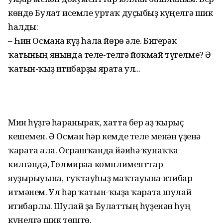
көндө Булат исемле уртаҡ дуҫыбыҙ күңелгә шик
һалды:
– Һин Османға күҙ һала йөрө әле. Бигерәк
ҡатының янында теле-телгә йоҡмай түгелме? Ә
ҡатын-ҡыҙ иғтибарҙы ярата ул...
Мин һүҙгә һараныраҡ, хатта бер аҙ ҡырыҫ
кешемен. Ә Осман һәр кемде теле менән үҙенә
ҡарата ала. Осрашҡанда йәиһә ҡунаҡҡа
килгәндә, Гөлмираға комплименттар
яуҙырыуына, туҡтауһыҙ маҡтауына иғтибар
итмәнем. Ул һәр ҡатын-ҡыҙға ҡарата шулай
иғтибарлы. Шулай ҙа Булаттың һүҙенән һуң
күңелгә шик төштө.