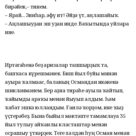
бирәйек,– тинем.
– Ярай... Зинһар, ғәфү ит! Әйҙә үт, аңлашайыҡ.
– Аңлашыуҙан эш уҙған инде. Ваҡытында уйларға
ине.
Иртәгәһенә беҙ ғаризалар тапшырҙыҡ та,
башҡаса күрешмәнек. Биш йыл буйы минән
ауырға ҡалмағас, баланың Османдан икәненә
шикләнмәнем. Бер аҙна тирәһе ауылға ҡайтып,
ҡайғымды араҡы менән йыуып алдым. Һәм
ҡабат эшкә юлландым. Ғаилә ҡорҙом, ике ҡыҙ
үҫтерәбеҙ. Бына быйыл мәктәпте тамамлауға 35
йыл тулыу айҡанлы класташтар менән
осрашыу үткәрҙек. Теге хәлдән һуң Осман менән