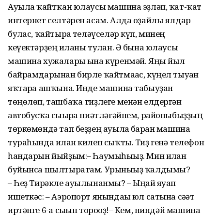
Ауылға ҡайтҡан юлаусы машина эҙләп, ҡат-ҡат
интернет селтәрен асам. Алда оҙайлы ялдар
булғас, ҡайтырға теләүселәр күп, минең
кеүектәрҙең иғланы тулған. Ә бына юлаусы
машина хужалары ғына күренмәй. Яңы йыл
байрамдарынан бирле ҡайтмағас, күңел тыуған
яҡтарға ашҡына. Инде машина табыуҙан
төңөлөп, ташбаҡа тиҙлеге менән елдергән
автобусҡа сығырға ниәтләгәйнем, районыбыҙҙың
төркөмөндә тап беҙҙең ауылға барған машина
тураһында иғлан килеп сыҡты. Тиҙ генә телефон
һандарын йыйҙым:– Һаумыһығыҙ. Мин иғлан
буйынса шылтыратам. Урынығыҙ ҡалдымы?
– Һеҙ Тирәкле ауылынанмы? – Ыңғай яуап
ишеткәс: – Аэропорт янындағы юл сатына сәғәт
иртәнге 6-ға сығып тороғоҙ!– Кем, ниндәй машина