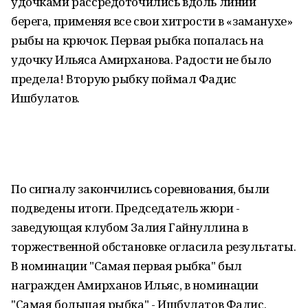
удочками рассредоточились вдоль линии
берега, применяя все свои хитрости в «заманухе»
рыбы на крючок. Первая рыбка попалась на
удочку Ильяса Амирханова. Радости не было
предела! Вторую рыбку поймал Фадис
Ишбулатов.
По сигналу закончились соревнования, были
подведены итоги. Председатель жюри -
заведующая клубом Залия Гайнуллина в
торжественной обстановке огласила результаты.
В номинации "Самая первая рыбка" был
награжден Амирханов Ильяс, в номинации
"Самая большая рыбка" - Ишбулатов Фадис.