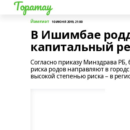
Торатау
Йәмғиәт
10 ИЮНЯ 2019, 21:00
В Ишимбае род
капитальный р
Согласно приказу Минздрава РБ,
риска родов направляют в город
высокой степенью риска – в рег