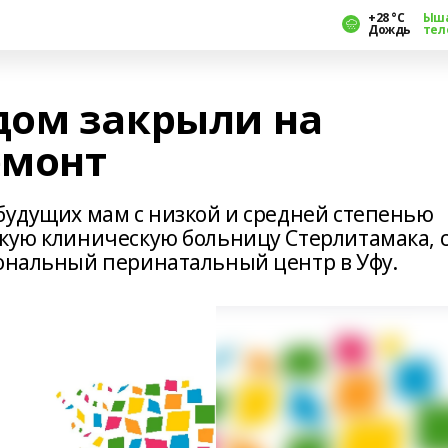
+28 °С
Ыш
Дождь
тел
дом закрыли на
емонт
 будущих мам с низкой и средней степенью
скую клиническую больницу Стерлитамака, 
иональный перинатальный центр в Уфу.