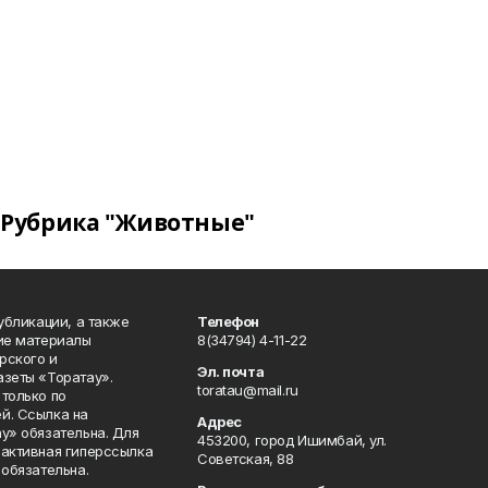
Рубрика "Животные"
публикации, а также
Телефон
кие материалы
8(34794) 4-11-22
рского и
Эл. почта
азеты «Торатау».
toratau@mail.ru
только по
й. Ссылка на
Адрес
у» обязательна. Для
453200, город Ишимбай, ул.
 активная гиперссылка
Советская, 88
 обязательна.