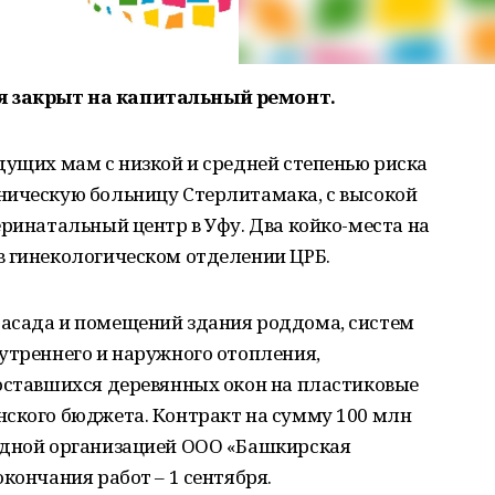
я закрыт на капитальный ремонт.
дущих мам с низкой и средней степенью риска
ническую больницу Стерлитамака, с высокой
еринатальный центр в Уфу. Два койко-места на
в гинекологическом отделении ЦРБ.
асада и помещений здания роддома, систем
утреннего и наружного отопления,
 оставшихся деревянных окон на пластиковые
нского бюджета. Контракт на сумму 100 млн
ядной организацией ООО «Башкирская
кончания работ – 1 сентября.