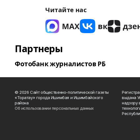
Читайте нас
Партнеры
Фотобанк журналистов РБ
© 2026 Сайт общественно-политической газеты
Регистра
«Торатау» города Ишимбая и Ишимбайского
выдана 
района
надзору 
Об использовании персональных данных
технолог
Республи