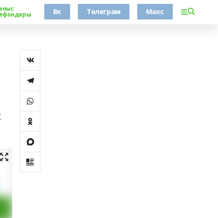
аныс
Вк
Телеграм
Макс
ефондары
с