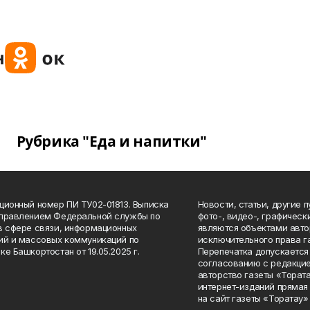
Рубрика "Еда и напитки"
ционный номер ПИ ТУ02-01813. Выписка
Новости, статьи, другие 
Управлением Федеральной службы по
фото-, видео-, графичес
в сфере связи, информационных
являются объектами авто
ий и массовых коммуникаций по
исключительного права г
ке Башкортостан от 19.05.2025 г.
Перепечатка допускается 
согласованию с редакцие
авторство газеты «Тората
интернет-изданий прямая
на сайт газеты «Торатау»