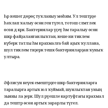
Һәр кешегә дөрөҫ туҡланыу мөһим. Ул тештәрҙе
һаҡлап ҡалыу өсөн генә түгел, тотош сәләмәтлек
өсөн дә кәрәк. Бактериялар үҫеү һәм таралыу өсөн
шәкәр файҙаланғанлыҡтан, кеше ни тиклем
күберәк татлы һәм крахмалға бай аҙыҡ ҡуллана,
шул тиклем тиҙерәк тешкә бактерияларҙан ҡуныҡ
ултыра.
Әфлисун кеүек емештәрҙәге шәкәр бактерияларға
таралырға артыҡ юл ҡуймай, шунлыҡтан уның
зыяны ла әҙерәк. Шул рәүешле картуфтағы крахмал
да тештәр өсөн артыҡ зарарлы түгел.