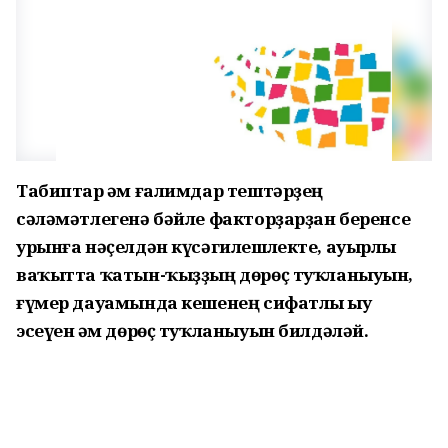
Табиптар һәм ғалимдар тештәрҙең
сәләмәтлегенә бәйле факторҙарҙан беренсе
урынға нәҫелдән күсәгилешлекте, ауырлы
ваҡытта ҡатын-ҡыҙҙың дөрөҫ туҡланыуын,
ғүмер дауамында кешенең сифатлы һыу
эсеүен һәм дөрөҫ туҡланыуын билдәләй.