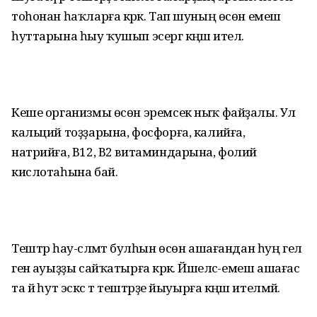
тоһонан һаҡларға кәрәк. Тап шуның өсөн емеш
һуттарына һыу ҡушып эсергә кәңәш ителә.
Кеше организмы өсөн эремсек ныҡ файҙалы. Ул
кальций тоҙҙарына, фос­форға, калийға,
натрийға, В12, В2 витаминдарына, фолий
кислотаһына бай.
Тештәр һау-сәләмәт булһын өсөн ашағандан һуң гел
генә ауыҙҙы сай­ҡатырға кәрәк. Йәшелсә-емеш ашағас
та йә һут эскәс тә тештәрҙе йыуырға кәңәш ителмәй.