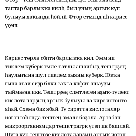
таптар барлыҡҡа килһә, был уның артыҡ күп
булыуы хаҡында һөйләй. Фтор етмәгәндә иһә кариес
үҫешә.
Кариес төрлө сәбәптән барлыҡҡа килә. Әммә ни
тиклем күберәк тәмле-татлы ашайбыҙ, тештәрҙең
һаулығына шул тиклем зыяны күберәк. Юҡҡа
ғына атай-әсәйҙәр бәләкәй саҡта кәнфит ашауҙы
тыймаған икән. Тештәрҙең сәлә­мәт­легенә аҙыҡ-түлектә
кислоталарҙың ар­тыҡ булыуы ла кире йоғонто
яһай. Схема бик ябай. Тәү сиратта кислоталар
йоғонтоһонда тештең эмале боҙола. Артабан
микроорганизмдар тешкә тәрән­гәрәк үтеп инә башлай.
Шуға күрә тештәрҙе кислоталарҙың артыҡ йоғон­