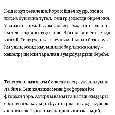
Кешегә кәүҙә төҙөлөшө, һоро йә йәшел күҙҙәр, оҙон йә
ҡыҫҡа буй ғына түгел, ә тештәр ҙә нәҫелдән бирелә икән.
Уларҙың формаһы, эмаленең төҫө, йәғни тештең
һәм теш ҡаҙнаһы төҙөлөшө. Ә бына кариес нәҫелдән
килмәй. Теш­тәрҙең ҡаты туҡымаһының боҙолоуы
һәм уның эсендә ҡыуышлыҡ барлыҡҡа килеү –
кешеләрҙә иң киң таралған ауы­рыуҙарҙың береһе.
Тештәрҙең ныҡлығы буласаҡ әсәнең туҡланыуына
ла бәйле. Теш кальций менән фосфорҙан һәм
фторҙан тора. Ауырлы ваҡытта ҡатын-ҡыҙҙарға
составында кальций булған ризыҡтарҙы күберәк
ашарға кәрәк. Туҡланыу рационында кальций,