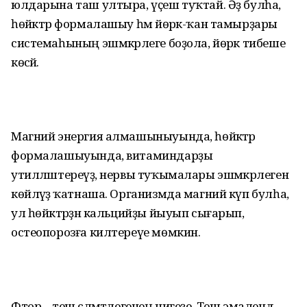
юлдарына таш ултыра, үҫеш туҡтай. Әҙ булһа,
һөйәктәр формалашыу һәм йөрәк-ҡан тамырҙары
систе­маһының эшмәкәрлеге боҙола, йөрәк тибеше
көсәйә.
Магний энергия алмашыныуында, һөйәктәр
формалашыуында, витамин­дарҙы
утилләштереүҙә, нервы туҡы­малары эшмәкәрлеген
көйләүҙә ҡатнаша. Организмда магний күп булһа,
ул һөйәктәрҙән кальцийҙы йыуып сығарып,
остеопорозға килтереүе мөмкин.
Фтор – теш сәләмәтлегенең нигеҙе. Теш эмалендә