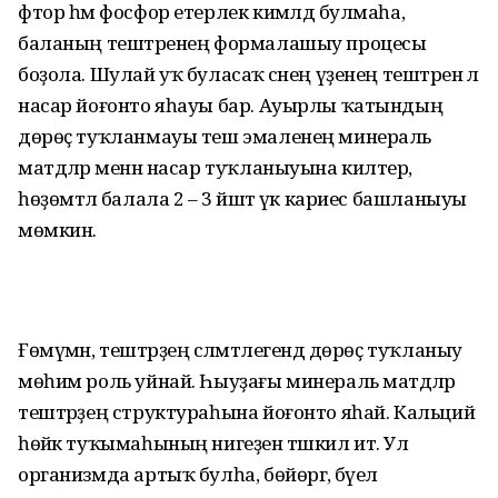
фтор һәм фосфор етерлек кимәлдә булмаһа,
баланың тештәренең формалашыу процесы
боҙола. Шулай уҡ буласаҡ әсәнең үҙенең тештәренә лә
насар йоғонто яһауы бар. Ауырлы ҡатындың
дөрөҫ туҡланмауы теш эмаленең минераль
матдәләр менән насар туҡланыуына килтерә,
һөҙөмтәлә балала 2 – 3 йәштә үк кариес башланыуы
мөмкин.
Ғөмүмән, тештәрҙең сәләмәтлегендә дөрөҫ туҡланыу
мөһим роль уйнай. Һыуҙағы минераль матдәләр
тештәрҙең структураһына йоғонто яһай. Кальций
һөйәк туҡымаһының нигеҙен тәшкил итә. Ул
организмда артыҡ булһа, бөйөргә, бәүел