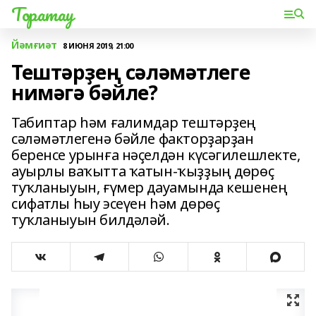
Торатау
Йәмғиәт
8 ИЮНЯ 2019, 21:00
Тештәрҙең сәләмәтлеге
нимәгә бәйле?
Табиптар һәм ғалимдар тештәрҙең
сәләмәтлегенә бәйле факторҙарҙан
беренсе урынға нәҫелдән күсәгилешлекте,
ауырлы ваҡытта ҡатын-ҡыҙҙың дөрөҫ
туҡланыуын, ғүмер дауамында кешенең
сифатлы һыу эсеүен һәм дөрөҫ
туҡланыуын билдәләй.