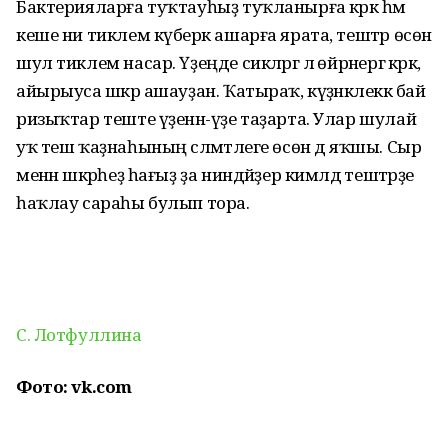
Бактерияларға туҡтауһыҙ туҡланырға кәрәк һәм
кеше ни тиклем күберәк ашарға ярата, тештәр өсөн
шул тиклем насар. Үҙеңде сикләргә лә өйрәнергә кәрәк,
айырыуса шәкәр ашауҙан. Ҡатыраҡ, күҙәнәклеккә бай
ризыҡтар теште үҙенән-үҙе таҙарта. Улар шулай
уҡ теш ҡаҙнаһының сәләмәтлеге өсөн дә яҡшы. Сыр
менән шәкәрһеҙ һағыҙ ҙа ниндәйҙер кимәлдә тештәрҙе
һаҡлау сараһы булып тора.
С. Лотфуллина
Фото: vk.com