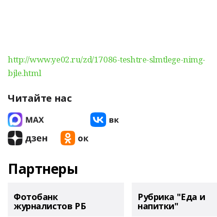
http://www.ye02.ru/zd/17086-teshtre-slmtlege-nimg-
bjle.html
Читайте нас
Партнеры
Фотобанк
Рубрика "Еда и
журналистов РБ
напитки"