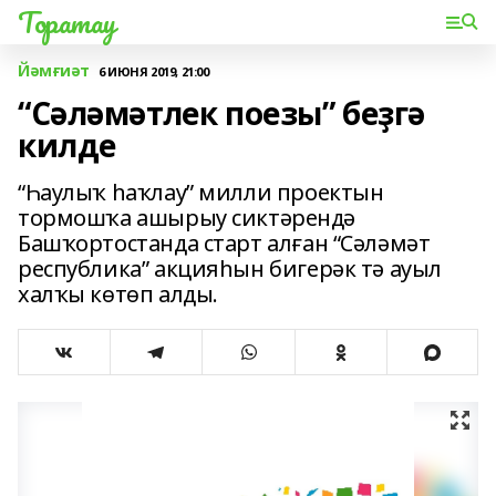
Торатау
Йәмғиәт
6 ИЮНЯ 2019, 21:00
“Сәләмәтлек поезы” беҙгә
килде
“Һаулыҡ һаҡлау” милли проектын
тормошҡа ашырыу сиктәрендә
Башҡортостанда старт алған “Сәләмәт
республика” акцияһын бигерәк тә ауыл
халҡы көтөп алды.