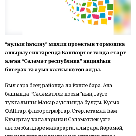
“Һаулыҡ һаҡлау” милли проектын тормошҡа
ашырыу сиктәрендә Башҡортостанда старт
алған “Сәләмәт республика” акцияһын
бигерәк тә ауыл халҡы көтөп алды.
Был сара беҙҙең районда ла йәнле бара. Аҙна
башында “Сәләмәтлек поезы”ның тәүге
туҡталышы Маҡар ауылында булды. Күсмә
ФАПтар, флюорографтар, Стәрлетамаҡ һәм
Күмертау ҡалаларынан Сәләмәтлек үҙәге
автомобилдәре маҡарҙарға, алыҫ ара йөрөмәй,