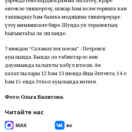
үҙҙәрендә генә кардиограмма эшләтеү, күҙҙәрҙе
ентекле тикшертеү, шәкәр һәм холестеринға ҡан
тапшырыу һәм башҡа медицина тикшереүҙәре
үтеү мөмкинлеге бирҙе. Шунда уҡ терапевтың
һығымтаһы ла эшләнде.
7 июндән “Сәләмәтлек поезы” - Петровск
ауылында. Бында ла табиптар өс көн
дауамында халыҡты ҡабул итәсәк. Аҡ
халатлыларҙы 12 һәм 13 июндә Яңы Әптектә, 14-е
һәм 15-ендә Этҡол ауылында көтөгөҙ.
Фото: Ольга Валитова.
Читайте нас