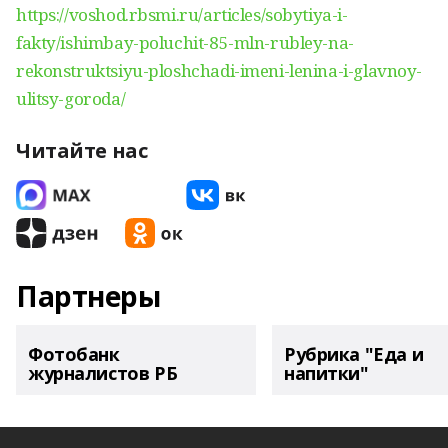
https://voshod.rbsmi.ru/articles/sobytiya-i-
fakty/ishimbay-poluchit-85-mln-rubley-na-
rekonstruktsiyu-ploshchadi-imeni-lenina-i-glavnoy-
ulitsy-goroda/
Читайте нас
Партнеры
Фотобанк
Рубрика "Еда и
журналистов РБ
напитки"