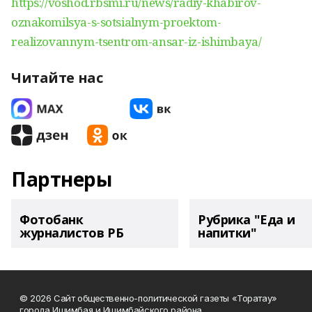
https://voshod.rbsmi.ru/news/radiy-khabirov-
oznakomilsya-s-sotsialnym-proektom-
realizovannym-tsentrom-ansar-iz-ishimbaya/
Читайте нас
Партнеры
Фотобанк
Рубрика "Еда и
журналистов РБ
напитки"
© 2026 Сайт общественно-политической газеты «Торатау»
города Ишимбая и Ишимбайского района