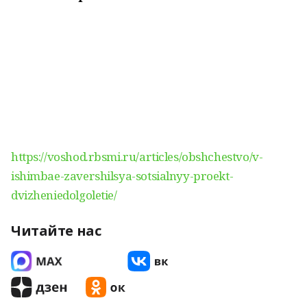
https://voshod.rbsmi.ru/articles/obshchestvo/v-
ishimbae-zavershilsya-sotsialnyy-proekt-
dvizheniedolgoletie/
Читайте нас