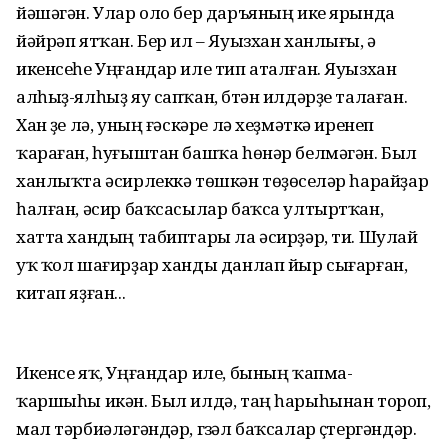
йәшәгән. Улар оло бер даръяның ике ярында
йәйрәп ятҡан. Бер ил – Яуызхан ханлығы, ә
икенсеһе Уңғандар иле тип аталған. Яуызхан
алһыҙ-ялһыҙ яу сапҡан, бүтән илдәрҙе талаған.
Хан үҙе лә, уның ғәскәре лә хеҙмәткә иренеп
ҡараған, һуғыштан башҡа һөнәр белмәгән. Был
ханлыҡта әсирлеккә төшкән төҙөүселәр һарайҙар
һалған, әсир баҡсасылар баҡса ултыртҡан,
хатта хандың табиптары ла әсирҙәр, ти. Шулай
уҡ ҡол шағирҙар ханды данлап йыр сығарған,
китап яҙған...
Икенсе яҡ, Уңғандар иле, бының ҡапма-
ҡаршыһы икән. Был илдә, таң һарыһынан тороп,
мал тәрбиәләгәндәр, гүзәл баҡсалар үҫтергәндәр.