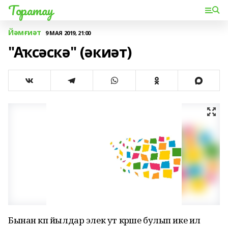
Торатау
Йәмғиәт
9 МАЯ 2019, 21:00
"Аҡсәскә" (әкиәт)
Бынан күп йылдар элек ут күрше булып ике ил