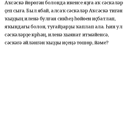
Аҡсәскә йөрөгән болонда икенсе яҙға аҡ сәскәләр
үҫеп сыға. Был ябай, алсаҡ сәскәләр Аҡсәскә тигән
ҡыҙҙың иленә булған сикһеҙ һөйөүен иҫбатлап,
яҡындағы болон, туғайҙарҙы ҡаплап ала. Һин ул
сәскәләрҙе күрһәң, иленә хыянат итмәйенсә,
сәскәгә әйләнгән ҡыҙҙы иҫеңә төшөр, йәме?