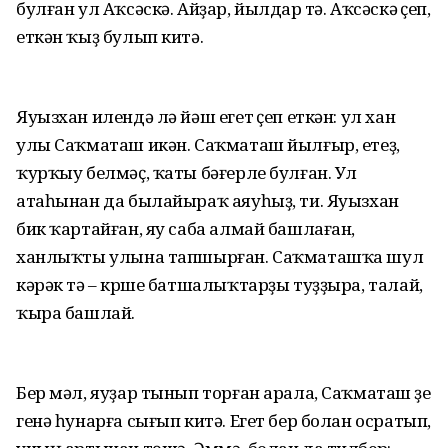
булған ул Аҡсәскә. Айҙар, йылдар үтә. Аҡсәскә үҫеп,
еткән ҡыҙ булып китә.
Яуызхан илендә лә йәш егет үҫеп еткән: ул хан
улы Саҡматаш икән. Саҡматаш йылғыр, етеҙ,
ҡурҡыу белмәҫ, ҡаты бәғерле булған. Ул
атаһынан да былайыраҡ аяуһыҙ, ти. Яуызхан
бик ҡартайған, яу саба алмай башлаған,
ханлыҡты улына тапшырған. Саҡматашҡа шул
кәрәк тә – күрше батшалыҡтарҙы туҙҙыра, талай,
ҡыра башлай.
Бер мәл, яуҙар тынып торған арала, Саҡматаш үҙе
генә һунарға сығып китә. Егет бер болан осратып,