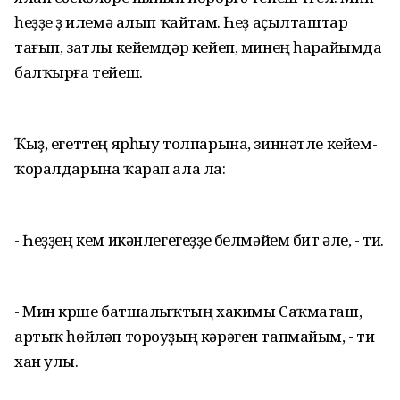
һеҙҙе үҙ илемә алып ҡайтам. Һеҙ аҫылташтар
тағып, затлы кейемдәр кейеп, минең һарайымда
балҡырға тейеш.
Ҡыҙ, егеттең ярһыу толпарына, зиннәтле кейем-
ҡоралдарына ҡарап ала ла:
- Һеҙҙең кем икәнлегегеҙҙе белмәйем бит әле, - ти.
- Мин күрше батшалыҡтың хакимы Саҡматаш,
артыҡ һөйләп тороуҙың кәрәген тапмайым, - ти
хан улы.