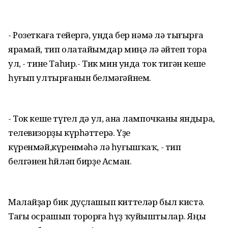
- Розеткаға тейергә, унда бер нәмә лә тығырға
ярамай, тип олатайымдар миңә лә әйтеп тора
ул, - тине Таһир.- Тик мин унда ток тигән кеше
һуғып ултырғанын белмәгәйнем.
- Ток кеше түгел дә ул, ана лампочканы яндыра,
телевизорҙы күрһәттерә. Үҙе
күренмәй,күренмәһә лә һуғышҡаҡ, - тип
белгәнен һөйләп бирҙе Асман.
Малайҙар бик дуҫлашып киттеләр был кистә.
Тағы осрашып торорға һүҙ ҡуйыштылар. Яңы