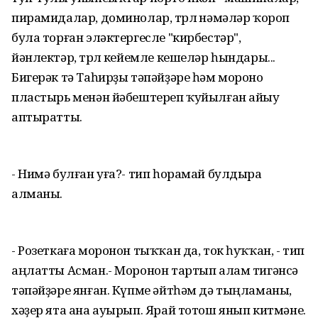
пирамидалар, доминолар, төрлө нәмәләр ҡороп
була торған эләктергесле "кирбестәр",
йәнлектәр, төрлө кейемле кешеләр һындары...
Бигерәк тә Таһирҙы тәпәйҙәре һәм мороно
пластырь менән йәбештереп ҡуйылған айыу
аптыратты.
- Нимә булған уға?- тип һорамай булдыра
алманы.
- Розеткаға моронон тыҡҡан да, ток һуҡҡан, - тип
аңлатты Асман.- Моронон тартып алам тигәнсә
тәпәйҙәре янған. Күпме әйтһәм дә тыңламаны,
хәҙер ята ана ауырып. Ярай тотош янып китмәне.