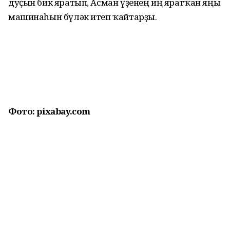
дуҫын бик яратып, Асман үҙенең иң яратҡан яңы
машинаһын бүләк итеп ҡайтарҙы.
Фото: pixabay.com