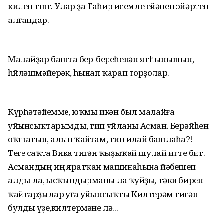
килеп төштө. Улар ҙа Таһир исемле ейәнен эйәртеп
алғандар.
Малайҙар башта бер-береһенән ятһынышып,
һөйләшмәйерәк, һынап ҡарап торҙолар.
Күрһәтәйемме, юҡмы икән был малайға
уйынсыҡтарымды, тип уйланы Асман. Берәйһен
оҡшатып, алып ҡайтам, тип илай башлаһа?!
Теге саҡта Вика тигән ҡыҙыҡай шулай итте бит.
Асмандың иң яратҡан машинаһына йәбешеп
алды ла, ысҡындырманы ла ҡуйҙы, тәки биреп
ҡайтарҙылар уға уйынсыҡты.Килтерәм тигән
булды үҙе,килтермәне лә...