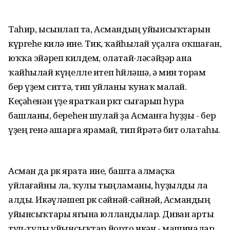
Таһир, ысынлап та, Асмандың уйынсыҡтарын
күргеһе килә ине. Тик, ҡайһылай уҫалға оҡшаған,
юҡҡа эйәреп килдем, олатай-өләсәйҙәр ана
ҡайһылай күңелле итеп һөйләшә, ә мин торам
бер үҙем ситтә, тип уйланы ҡунаҡ малай.
Кеҫәһенән үҙе яратҡан өрөктө сығарып һура
башланы, береһен шулай ҙа Асманға һуҙҙы - бер
үҙең генә ашарға ярамай, тип өйрәтә бит олатаһы.
Асман да өрөк ярата ине, башта алмаҫҡа
уйлағайны ла, ҡулы тыңламаны, һуҙылды ла
алды. Икәүләшеп өрөк сәйнәй-сәйнәй, Асмандың
уйынсыҡтары яғына юлландылар. Диван арты
туп-тулы уйынсыҡтар йорто икән - машиналар,