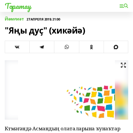
Торатау
Йәмғиәт
27 АПРЕЛЯ 2019, 21:00
"Яңы дуҫ" (хикәйә)
Көтмәгәндә Асмандың олаталарына ҡунаҡтар