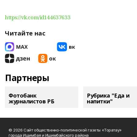
https://vk.com/id144637633
Читайте нас
Партнеры
Фотобанк
Рубрика "Еда и
журналистов РБ
напитки"
© 2026 Сайт общественно-политической газеты «Торатау»
города Ишимбая и Ишимбайского района