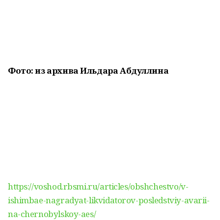
Фото: из архива Ильдара Абдуллина
https://voshod.rbsmi.ru/articles/obshchestvo/v-
ishimbae-nagradyat-likvidatorov-posledstviy-avarii-
na-chernobylskoy-aes/