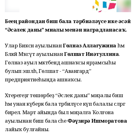
Беҙҙең райондан биш бала тәрбиәләүсе ике әсәй
“Әсәлек даны” миҙалы менән наградланасаҡ.
Улар Биксән ауылынан
Гөлназ Аллағужина
һәм
Бәләкәй Мәҡсүт ауылынан
Гөлшат Иҙиәтуллина
.
Гөлназ ауыл мәктәбендә ашнаҡсы ярҙамсыһы
булып эшләһә, Гөлшат - “Авангард”
предприятиеһында ашнаҡсы.
Хәтерегеҙгә төшөрбеҙ “Әсәлек даны” миҙалы биш
һәм унан күберәк бала тәрбиәләүсе күп балалы әсәләргә
бирелә. Март айында был миҙалға Ҡолғона
ауылынан биш бала әсәһе
Фәүзирә Ишморатова
лайыҡ булғайны.