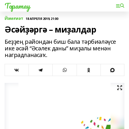
Торатау
Йәмғиәт
18 АПРЕЛЯ 2019, 21:00
Әсәйҙәргә – миҙалдар
Беҙҙең райондан биш бала тәрбиәләүсе
ике әсәй “Әсәлек даны” миҙалы менән
наградланасаҡ.