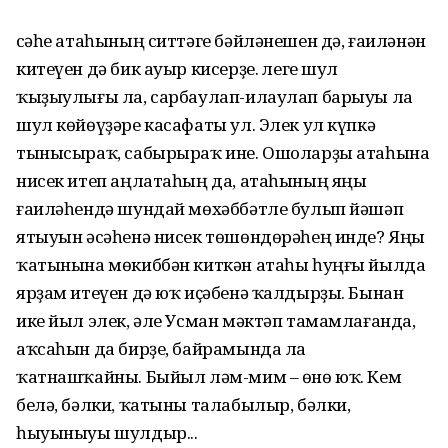
Әсәһе атаһының ситтәге бәйләнешен дә, ғаиләнән
китеүен дә бик ауыр кисерҙе. Әлеге шул
ҡыҙыулығы ла, сарбаулап-илаулап барыуы ла
шул көйөүҙәре касафаты ул. Элек ул күпкә
тынысыраҡ, сабырыраҡ ине. Ошоларҙы атаһына
нисек итеп аңлатаһың да, атаһының яңы
ғаиләһендә шундай мөхәббәтле булып йәшәп
ятыуын әсәһенә нисек төшөндөрәһең инде? Яңы
ҡатынына мөкиббән киткән атаһы һуңғы йылда
ярҙам итеүен дә юҡ иҫәбенә ҡалдырҙы. Бынан
ике йыл элек, әле Усман мәктәп тамамлағанда,
аҡсаһын да бирҙе, байрамында ла
ҡатнашҡайны. Быйыл ләм-мим – өнө юҡ. Кем
белә, бәлки, ҡатыны талабылыр, бәлки,
һыуыныуы шулдыр...