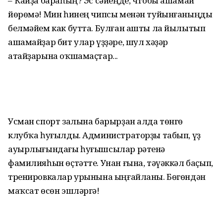
– Ҡайҙа бараһың? Эс сәйеңде, чтобы ашамай
йөрөмә! Мин һинең чипсы менән туйынғаныңды
белмәйем как бутта. Булған ашты ла йылытып
ашамайҙар бит улар үҙҙәре, шул хәҙәр
атайҙарына оҡшамаҫтар...
Усман спорт залына барырҙан алда төнгө
клубҡа һуғылды. Администраторҙы табып, үҙ
ауырлығындағы һуғышсылар рәтенә
фамилияһын өҫтәтте. Унан ғына, тәүәккәл баҫып,
тренировкалар урынына ыңғайланы. Бөгөндән
маҡсат өсөн эшләргә!