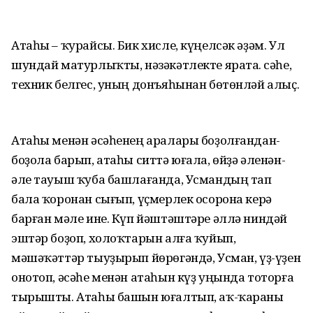
Атаһы – ҡурайсы. Бик хисле, күңелсәк әҙәм. Ул
шундай матурлыҡты, нәзәкәтлекте ярата. Әсәһе,
техник белгес, уның донъяһынан бөтөнләй алыҫ.
Атаһы менән әсәһенең аралары боҙолғандан-
боҙола барып, атаһы ситтә юғала, өйҙә әленән-
әле тауыш ҡуба башлағанда, Усмандың тап
бала ҡоронан сығып, үҫмерлек осорона керә
барған мәле ине. Күп йәштәштәре әллә ниндәй
эштәр боҙоп, холоҡтарын алға ҡуйып,
мәшәҡәттәр тыуҙырып йөрөгәндә, Усман, үҙ-үҙен
онотоп, әсәһе менән атаһын күҙ уңында тоторға
тырышты. Атаһы башын юғалтып, аҡ-ҡараны