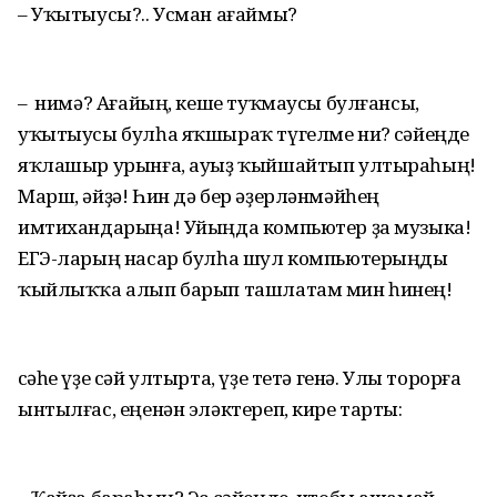
– Уҡытыусы?.. Усман ағаймы?
– Ә нимә? Ағайың, кеше туҡмаусы булғансы,
уҡытыусы булһа яҡшыраҡ түгелме ни? Әсәйеңде
яҡлашыр урынға, ауыҙ ҡыйшайтып ултыраһың!
Марш, әйҙә! Һин дә бер әҙерләнмәйһең
имтихандарыңа! Уйыңда компьютер ҙа музыка!
ЕГЭ-ларың насар булһа шул компьютерыңды
ҡыйлыҡҡа алып барып ташлатам мин һинең!
Әсәһе үҙе сәй ултырта, үҙе тетә генә. Улы торорға
ынтылғас, еңенән эләктереп, кире тарты: