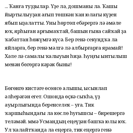
... Ҡанға туҙҙылар. Үҙе лә, дошманы ла. Ҡашы
йыртылыуҙан ағып төшкән ҡан юлағы күҙен
ябып ыҙалатты. Уны һөртөп ебәрергә лә әмәле
юҡ, ярһыған арғымаҡтай, башын ғына сайҡай ҙа
ҡабаттан һөжүмгә күсә. Бер генә секундҡа ла
яйларға, бер генә мәлгә лә албырғарға ярамай!
Хәле лә самалы ҡалыуын һиҙә. Һуңғы ынтылыш
менән бөгөргә кәрәк быны!
Бөгөнгө кистәге өсөнсө алышы, ысынлап
әлһерәгән егет. Ошонда өҫкә сыҡһа, үҙ
ауырлығында беренселек – уға. Тик
ҡаршыһындағы ла көслө һуғышсы – бирешергә
теләмәй. Әммә Усмандың еңеүҙән башҡа юлы юҡ.
Ул ҡалайтҡанда ла еңергә, тик еңергә генә