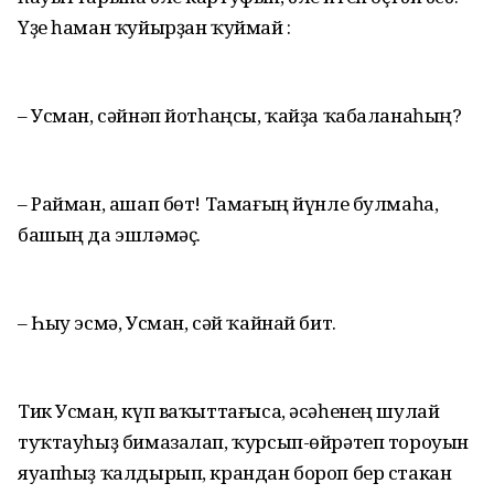
Үҙе һаман ҡуйырҙан ҡуймай :
– Усман, сәйнәп йотһаңсы, ҡайҙа ҡабаланаһың?
– Райман, ашап бөт! Тамағың йүнле булмаһа,
башың да эшләмәҫ.
– Һыу эсмә, Усман, сәй ҡайнай бит.
Тик Усман, күп ваҡыттағыса, әсәһенең шулай
туҡтауһыҙ бимазалап, ҡурсып-өйрәтеп тороуын
яуапһыҙ ҡалдырып, крандан бороп бер стакан