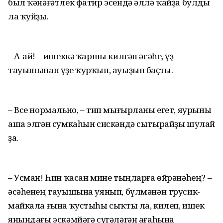
был ҡәнәғәтлек фатир эсендә әллә ҡайҙа булды
ла ҡуйҙы.
– А-ай! – ишеккә ҡаршы килгән әсәһе, үҙ
тауышынан үҙе ҡурҡып, ауыҙын баҫты.
– Все нормально, – тип мығырланы егет, яурыны
аша элгән сумкаһын сискәндә сытырайҙы шулай
ҙа.
– Усман! Һин ҡасан мине тыңларға өйрәнәһең? –
әсәһенең тауышына уянып, бүлмәнән трусик-
майкала ғына ҡустыһы сыҡты ла, килеп, ишек
янындағы эскәмйәгә сүгәләгән ағаһына