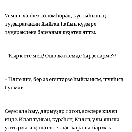
Усман, хәлһеҙ көлөмһөрәп, ҡустыһының
туҙҙырағанын йыйған һайын күҙҙәре
түңәрәкләнә барғанын күҙәтеп ятты.
– Ҡырҡ ете мең! Ошо хәтлемде бирҙеләрме?!
– Илле ине, бер аҙ егеттәрҙе һыйланым, шунһыҙ
булмай.
Сеүәтәлә һыу, дарыуҙар тотоп, әсәләре килеп
инде. Илап туйған, күрәһең. Килеп, улы янына
ултырҙы, йөҙөнә ентекләп ҡараны, бармаҡ