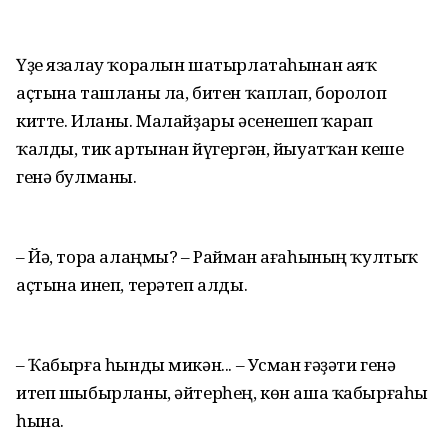
Үҙе язалау ҡоралын шатырлатаһынан аяҡ
аҫтына ташланы ла, битен ҡаплап, боролоп
китте. Иланы. Малайҙары әсенешеп ҡарап
ҡалды, тик артынан йүгергән, йыуатҡан кеше
генә булманы.
– Йә, тора алаңмы? – Райман ағаһының ҡултыҡ
аҫтына инеп, терәтеп алды.
– Ҡабырға һынды микән... – Усман ғәҙәти генә
итеп шыбырланы, әйтерһең, көн аша ҡабырғаһы
һына.