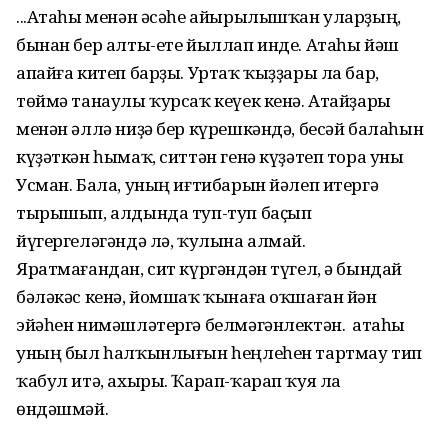
...Атаһы менән әсәһе айырылышҡан уларҙың,
бынан бер алты-ете йыллап инде. Атаһы йәш
апайға китеп барҙы. Уртаҡ ҡыҙҙары ла бар,
төймә танаулы ҡурсаҡ кеүек кенә. Атайҙары
менән әллә ниҙә бер күрешкәндә, бесәй балаһын
күҙәткән һымаҡ, ситтән генә күҙәтеп тора уны
Усман. Бала, уның иғтибарын йәлеп итергә
тырышып, алдында туп-туп баҫып
йүгергеләгәндә лә, ҡулына алмай.
Яратмағандан, сит күргәндән түгел, ә бындай
бәләкәс кенә, йомшаҡ ҡынаға оҡшаған йән
эйәһен нимәшләтергә белмәгәнлектән. Ә атаһы
уның был һалҡынлығын һеңлеһен тартмау тип
ҡабул итә, ахыры. Ҡарап-ҡарап ҡуя ла
өндәшмәй.