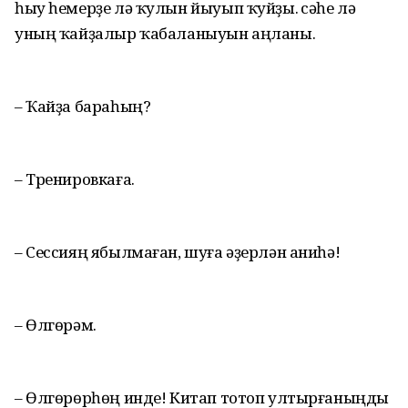
һыу һемерҙе лә ҡулын йыуып ҡуйҙы. Әсәһе лә
уның ҡайҙалыр ҡабаланыуын аңланы.
– Ҡайҙа бараһың?
– Тренировкаға.
– Сессияң ябылмаған, шуға әҙерлән аниһә!
– Өлгөрәм.
– Өлгөрөрһөң инде! Китап тотоп ултырғаныңды