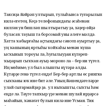
Таксиҙа йәйрәп ултырып, тулыһынса туғарылып
килә егетең. Кеҫә телефонындағы әсәһенән
килгән ун бишләп шылтыратыу ҙа, хәҙер өйҙә
буласаҡ тауыш та борсомай уны әлеге мәлдә.
Хатта ҡабырғаһы аҫтындағы сәнсеп ауыртыу ҙа,
уң ҡашының яртыһы ҡойҡаһы менән ҡуша
ысҡынып тороуы ла, һуғылыуҙан күгәреп-
ҡыҙарып сыҡҡан ауыҙ-мороно ла – бер ни түгел.
Иң мөһиме, ул был алышты күтәрә алды.
Күтәрҙе генә түгел еңде! Бер-бер артлы өс рингка
сыҡҡаны юҡ ине бит әле. Уның йәшендәгеләрҙе
улай сығармайҙар ҙа. Ә ул ныҡышты, сыҡты һәм
еңде лә. Тәүге тапҡыр үҙе менән шулай ирҙәрсә
маһайып, ҡәнәғәт булып килә ине Усман. Тик