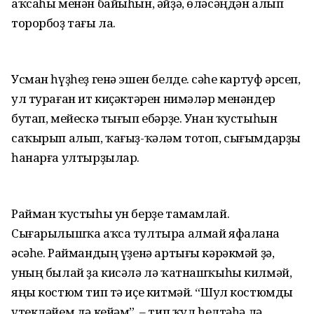
аҡсаһы менән байыһын, әйҙә, өләсәңдән алып
торорбоҙ тағы ла.
Усман һүҙһеҙ генә эшен белде. Әсәһе картуф әрсеп,
ул тураған ит киҫәктәрен нимәләр менәндер
бутап, мейескә тығып ебәрҙе. Унан ҡустыһын
саҡырып алып, ҡағыҙ-ҡәләм тотоп, сығымдарҙы
һанарға ултырҙылар.
Райман ҡустыһы ун берҙе тамамлай.
Сығарылышҡа аҡса тултыра алмай яфалана
әсәһе. Раймандың үҙенә артығы кәрәкмәй ҙә,
уның былай ҙа кисәлә лә ҡатнашҡыһы килмәй,
яңы костюм тип тә иҫе китмәй. “Шул костюмды
үтекләйем дә кейәм”, – тип ҡул һелтәһә лә,