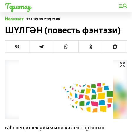
Торатау
Йәмғиәт
17 АПРЕЛЯ 2019, 21:00
ШҮЛГӘН (повесть фэнтэзи)
Әсәһенең ишек уйымына килеп торғанын