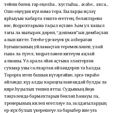
тейеш бөгөн. Әгәр еңелһә... ҡустыһы... әсәһе... аҡса...
Ошо еңеүҙән күп нәмә тора. Быларҙы иҫләү
ярһыуын ҡабарта төштө егеттең, беләктәренә
көс, йоҙроҡтарына таҫыл өҫтәне. Һәм ул ҡапыл
тағы ла нығыраҡ дөрөп, “дошман”ын дөмбәҫләп
алып китте. Тегеһе үҙе кеүек үк әлһерәгән
һуғышсының уйламаҫтан теремекләнеп, улай
ғына ла түгел, ҡөҙрәтләнеп китеүен аңлай
алманы. Ул арала эйәк аҫтына эләктергән
суҡмар уны салҡартан әйләндереп тә һалды.
Торорға итеп башын күтәргәйне, эргә-тирәһе
әйләнде, күҙ алды ҡараңғыланғандай булды ла
кире һуҙылып төшөп ятты. Судьяның йөҙө
тәңгәлендә бармаҡтарын бөкләп һанауы ла,
тренерының килеп өгөтләүе лә, залдағыларҙың
ер-күк булып үкерешеүе лә барыбер ине уға