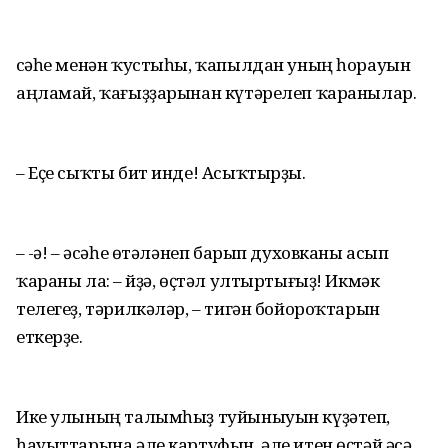
Әсәһе менән ҡустыһы, ҡапылдан уның һорауын
аңламай, ҡағыҙҙарынан күтәрелеп ҡаранылар.
– Еҫе сыҡты бит инде! Асыҡтырҙы.
– Ә-ә! – әсәһе өтәләнеп барып духовканы асып
ҡараны ла: – Әйҙә, өҫтәл ултыртығыҙ! Икмәк
телегеҙ, тәрилкәләр, – тигән бойороҡтарын
еткерҙе.
Ике улының талымһыҙ туйыныуын күҙәтеп,
һауыттарына әле картуфын, әле итен өҫтәй әсә.