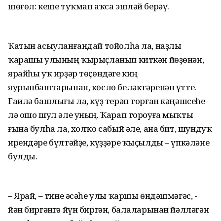
шөғөл: кеше туҡмап аҡса эшләй берәү.
Ҡатын асыуланғандай тойолһа ла, наҙлы
ҡарашы улының ҡырыҫланып киткән йөҙөнән,
ярайһы уҡ ирҙәр төҫөндәге киң
яурынбаштарынан, көслө беләктәренән үтте.
Ғаилә башлығы ла, күҙ терәп торған кәңәшсеһе
лә ошо шул әле уның. Ҡарап тороуға мыҡты
ғына булһа ла, холҡо сабый әле, ана бит, шундуҡ
ирендәре бүлтәйҙе, күҙҙәре ҡыҫылды – үпкәләне
булды.
– Ярай, – тине әсәһе улы ҡаршы өндәшмәгәс, -
йән биргәнгә йүн биргән, балаларынан йәлләгән