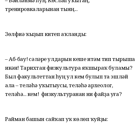
– Бәйләнмә һуң. Көсләп уҡытаң,
тренировкаларынан тыяң...
Зөлфиә ҡыҙып китеп аҡланды:
– Аб-бау! Әсәләре улдарын кеше итәм тип тырыша
икән! Тарихтан физкультура яҡшыраҡ буламы?
Был факультеттан һуң ул кем булып та эшләй
ала – теләһә уҡытыусы, теләһә археолог,
теләһә... кем! Ә физкультуранан ни файҙа уға?
Райман башын сайҡап уҡ көлөп ҡуйҙы: