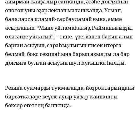
айырмай ҡайҙалыр сапҡанда, әсәһе донъяһын
онотоп уны эҙәрлекләп маташҡанда, Усман,
балаларса иламай-сарбауламай ғына, әммә
асырғанып: “Мине уйламаһағыҙ, Райманығыҙҙы,
өләсәйҙе уйлағыҙ”, – тине. Ә үҙе, йәнен баҫып алып
барған асыуын, сараһыҙлығын нисек итергә
белмәй, бокс секцияһына барып яҙылды ла бар
донъяға булған асыуын шул һуғышҡа һалды.
Резина суҡмарҙы туҡмағанда, йоҙроҡтарындағы
бирсәткәләре кеүек, ауыр уйҙар ҡайнашты
боксер егеттең башында.