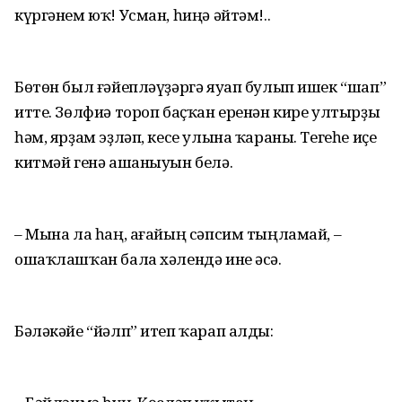
күргәнем юҡ! Усман, һиңә әйтәм!..
Бөтөн был ғәйепләүҙәргә яуап булып ишек “шап”
итте. Зөлфиә тороп баҫҡан еренән кире ултырҙы
һәм, ярҙам эҙләп, кесе улына ҡараны. Тегеһе иҫе
китмәй генә ашаныуын белә.
– Мына ла һаң, ағайың сәпсим тыңламай, –
ошаҡлашҡан бала хәлендә ине әсә.
Бәләкәйе “йәлп” итеп ҡарап алды: