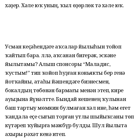
хәҙер. Хәле юҡ уның, ҡыл өҙөрлөк тә хәле юҡ.
Усман кеҫәһендәге аҡсалар йылыһын тойоп
ҡайтып бара. Әллә, аҡсанан бигерәк, эскәне
йылытамы? Алыш спонсоры “Маладис,
ҡустым!” тип ҡойоп һуҙған коньякты бер генә
йотҡайны, атаһы йәшендәге бизнесмен,
бокалдың төбөнән бармағы менән этеп, кире
ауыҙына йүнәлтте. Бындай кешенең ҡулынан
баш тартыу мөмкин булмаған хәл ине, һәм егет
ҡандала еҫе сығып торған утлы шыйыҡсаны төп
күтәреп ҡуйырға мәжбүр булды. Шул йылыта
ахыры рәхәт кенә итеп.