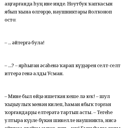
аңғарғанда һуң ине инде. Ноутбук ҡапҡасын
ябып ҡына өлгөрҙө, наушниктары йолҡоноп
осто:
– ... әйтергә була!
– ....? – ярһыған әсәһенә ҡарап күҙҙәрен селт-селт
иттерә генә алды Усман.
– Мине был өйҙә ишеткән кеше лә юҡ! – шул
ҡыҙыулыҡ менән килеп, һаман ябыҡ торған
ҡорғандарҙы елтерәтә тартып асты. – Тегеһе
ултыра күҙле бүкән шикелле наушникта, нисә