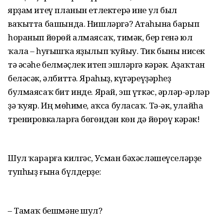
ярҙам итеү планын етлектерә ине ул был
ваҡытта башында. Нишләргә? Атаһына барып
һоранып йөрөй алмаясаҡ, тимәк, бер генә юл
ҡала – һуғышҡа яҙылып ҡуйыу. Тик быны нисек
тә әсәһе белмәҫлек итеп эшләргә кәрәк. Аҙаҡтан
беләсәк, әлбиттә. Яраһыҙ, күгәреүҙәрһеҙ
булмаясаҡ бит инде. Ярай, эш үткәс, әрләр-әрләр
ҙә ҡуяр. Иң мөһиме, аҡса буласаҡ. Тә-әк, улайһа
тренировкаларға бөгөндән көн дә йөрөү кәрәк!
Шул ҡарарға килгәс, Усман бәхәсләшеүселәрҙе
тупһыҙ ғына бүлдерҙе:
– Тамаҡ бешмәне шул?