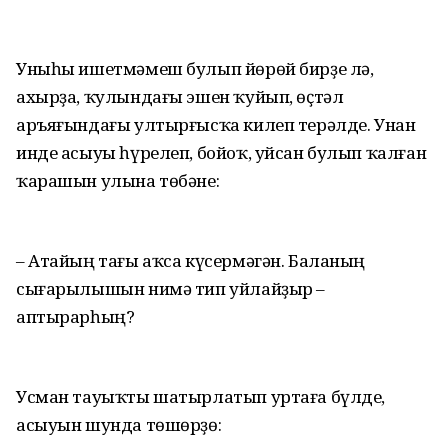
Уныһы ишетмәмеш булып йөрөй бирҙе лә,
ахырҙа, ҡулындағы эшен ҡуйып, өҫтәл
аръяғындағы ултырғысҡа килеп терәлде. Унан
инде асыуы һүрелеп, бойоҡ, уйсан булып ҡалған
ҡарашын улына төбәне:
– Атайың тағы аҡса күсермәгән. Баланың
сығарылышын нимә тип уйлайҙыр –
аптырарһың?
Усман тауыҡты шатырлатып уртаға бүлде,
асыуын шунда төшөрҙө: