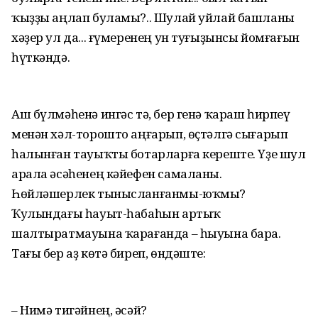
ҡыҙҙы аңлап буламы?.. Шулай уйлай башланы
хәҙер ул да... ғүмеренең ун туғыҙынсы йомғағын
һүткәндә.
Аш бүлмәһенә ингәс тә, бер генә ҡараш һирпеү
менән хәл-торошто аңғарып, өҫтәлгә сығарып
һалынған тауыҡты ботарларға кереште. Үҙе шул
арала әсәһенең кәйефен самаланы.
Һөйләшерлек тынысланғанмы-юҡмы?
Ҡулындағы һауыт-һабаһын артыҡ
шалтыратмауына ҡарағанда – һыуына бара.
Тағы бер аҙ көтә биреп, өндәште:
– Нимә тигәйнең, әсәй?