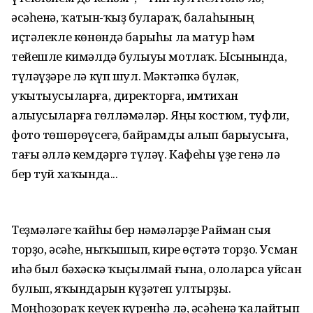
әсәһенә, ҡатын-ҡыҙ булараҡ, балаһының
иҫтәлекле көнөндә барыһы ла матур һәм
тейешле кимәлдә булыуы мотлаҡ. Ысынында,
түләүҙәре лә күп шул. Мәктәпкә бүләк,
уҡытыусыларға, директорға, имтихан
алыусыларға гөлләмәләр. Яңы костюм, туфли,
фото төшөрөүсегә, байрамды алып барыусыға,
тағы әллә кемдәргә түләү. Кафеһы үҙе генә лә
бер туй хаҡында...
Теҙмәләге ҡайһы бер нәмәләрҙе Райман сыя
торҙо, әсәһе, ныҡышып, кире өҫтәтә торҙо. Усман
иһә был бәхәскә ҡыҫылмай ғына, ололарса уйсан
булып, яҡындарын күҙәтеп ултырҙы.
Моңһоҙораҡ кеүек күренһә лә, әсәһенә ҡалайтып