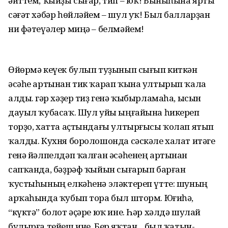
әйттем, ҡыйҙы сығар, тип – юҡ! Быныһына ярты
сәғәт хәбәр һөйләйем – шул уҡ! Был балларҙан
ни фәтеүәлер миңә – белмәйем!
Өйөрмә кеүек булып туҙынып сығып киткән
әсәһе артынан тик ҡарап ҡына ултырып ҡала
алды. Әгәр хәҙер тиҙ генә ҡыбырламаһа, ысын
дауыл ҡубасаҡ. Шул уйы ыңғайына һикереп
торҙо, хатта аҫтындағы ултырғысы ҡолап ятып
ҡалды. Кухня боролошонда сәскәле халат итәге
генә йәлпелдәп ҡалған әсәһенең артынан
сапҡанда, бәҙрәф ҡыйын сығарып барған
ҡустыһының елкәһенә эләктереп үтте: шуның
арҡаһында ҡубып тора был шторм. Юғиһә,
“күктә” болот әҫәре юҡ ине. Һәр хәлдә шулай
булырға тейеш ине. Бер яҡтан... был ҡатын-