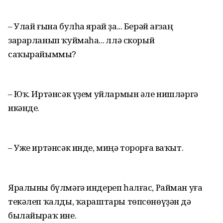
– Улай ғына булһа ярай ҙа... Берәй ағзаң
зарарланып ҡуймаһа... Әллә скорый
саҡырайыммы?
– Юҡ. Иртәнсәк үҙем уйлармын әле нишләргә
икәнде.
– Уже иртәнсәк инде, миңә торорға ваҡыт.
Яралыны бүлмәгә индереп һалғас, Райман уға
текәлеп ҡалды, ҡараштары төпсөнөүҙән дә
былайыраҡ ине.