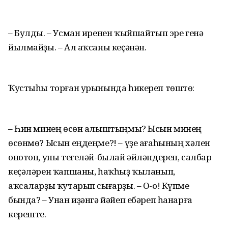
– Булды. – Усман иренен ҡыйшайтып эре генә
йылмайҙы. – Ал аҡсаны кеҫәнән.
Ҡустыһы торған урынында һикереп төштө:
– Һин минең өсөн алыштыңмы? Ысын минең
өсөнмө? Ысын еңдеңме?! – үҙе ағаһының хәлен
онотоп, уны тегеләй-былай әйләндереп, салбар
кеҫәләрен ҡапшаны, һаҡһыҙ ҡыланып,
аҡсаларҙы ҡутарып сығарҙы. – О-о! Күпме
бында? – Унан иҙәнгә йәйеп ебәреп һанарға
кереште.