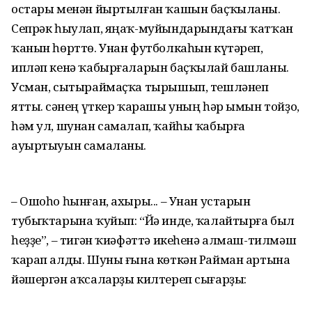
остары менән йыртылған ҡашын баҫҡыланы.
Сепрәк һыулап, яңаҡ-муйындарындағы ҡатҡан
ҡанын һөрттө. Унан футболкаһын күтәреп,
ипләп кенә ҡабырғаларын баҫҡылай башланы.
Усман, сытыраймаҫҡа тырышып, тешләнеп
ятты. Әсәнең үткер ҡарашы уның һәр ымын тойҙо,
һәм ул, шунан самалап, ҡайһы ҡабырға
ауыртыуын самаланы.
– Ошоһо һынған, ахыры... – Унан устарын
тубыҡтарына ҡуйып: “Йә инде, ҡалайтырға был
һеҙҙе”, – тигән ҡиәфәттә икеһенә алмаш-тилмәш
ҡарап алды. Шуны ғына көткән Райман артына
йәшергән аҡсаларҙы килтереп сығарҙы: