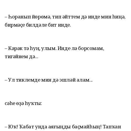
– Һоранып йөрөмә, тип әйттем дә инде мин һиңә,
бирмәҫе билдәле бит инде.
– Кәрәк тә һуң, улым. Инде лә борсомам,
тигәйнем дә...
– Ул тиклемде мин дә эшләй алам...
Әсәһе өҙә һуҡты:
– Юҡ! Ҡабат унда аяғыңды баҫмайһың! Тапҡан