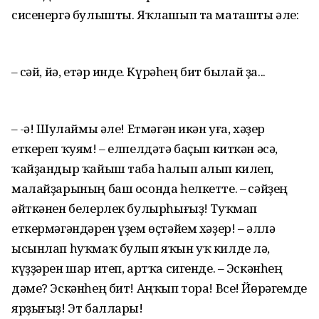
сисенергә булышты. Яҡлашып та маташты әле:
– Әсәй, йә, етәр инде. Күрәһең бит былай ҙа...
– Ә-ә! Шулаймы әле! Етмәгән икән уға, хәҙер
еткереп ҡуям! – елпелдәтә баҫып киткән әсә,
ҡайҙандыр ҡайыш таба һалып алып килеп,
малайҙарының баш осонда һелкетте. – Әсәйҙең
әйткәнен белерлек булырһығыҙ! Туҡмап
еткермәгәндәрен үҙем өҫтәйем хәҙер! – әллә
ысынлап һуҡмаҡ булып яҡын уҡ килде лә,
күҙҙәрен шар итеп, артҡа сигенде. – Эскәнһең
дәме? Эскәнһең бит! Аңҡып тора! Все! Йөрәгемде
ярҙығыҙ! Эт баллары!