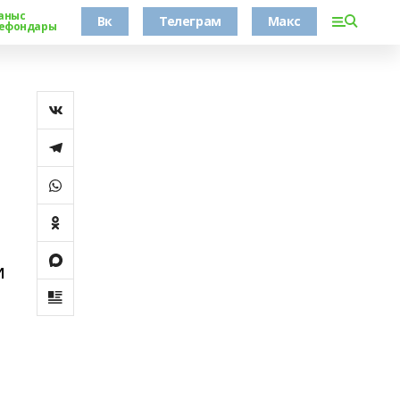
аныс
Вк
Телеграм
Макс
ефондары
и