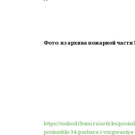
Фото: из архива пожарной части 
https://voshod.rbsmi.ru/articles/proi
proizoshlo-34-pozhara-i-vozgoraniya-