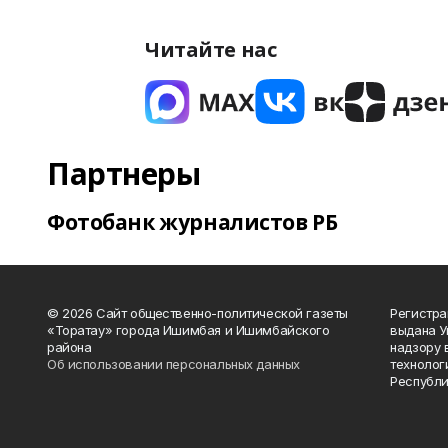
Читайте нас
Партнеры
Фотобанк журналистов РБ
© 2026 Сайт общественно-политической газеты
Регистра
«Торатау» города Ишимбая и Ишимбайского
выдана 
района
надзору 
Об использовании персональных данных
технолог
Республи