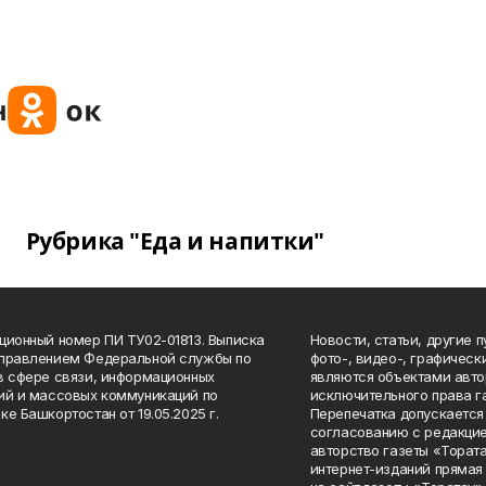
Рубрика "Еда и напитки"
ционный номер ПИ ТУ02-01813. Выписка
Новости, статьи, другие 
Управлением Федеральной службы по
фото-, видео-, графичес
в сфере связи, информационных
являются объектами авто
ий и массовых коммуникаций по
исключительного права г
ке Башкортостан от 19.05.2025 г.
Перепечатка допускается 
согласованию с редакцие
авторство газеты «Тората
интернет-изданий прямая