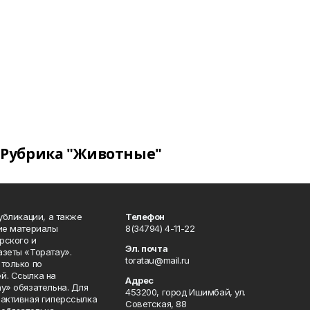
Рубрика "Животные"
публикации, а также
Телефон
кие материалы
8(34794) 4-11-22
рского и
Эл. почта
азеты «Торатау».
toratau@mail.ru
только по
й. Ссылка на
Адрес
у» обязательна. Для
453200, город Ишимбай, ул.
 активная гиперссылка
Советская, 88