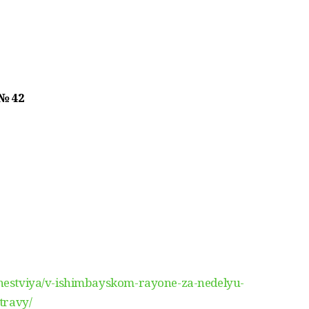
№ 42
sshestviya/v-ishimbayskom-rayone-za-nedelyu-
travy/