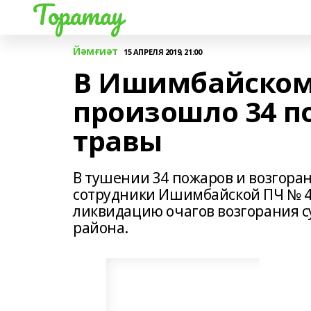
Торатау
Йәмғиәт
15 АПРЕЛЯ 2019, 21:00
В Ишимбайском
произошло 34 п
травы
В тушении 34 пожаров и возгора
сотрудники Ишимбайской ПЧ № 42
ликвидацию очагов возгорания с
района.