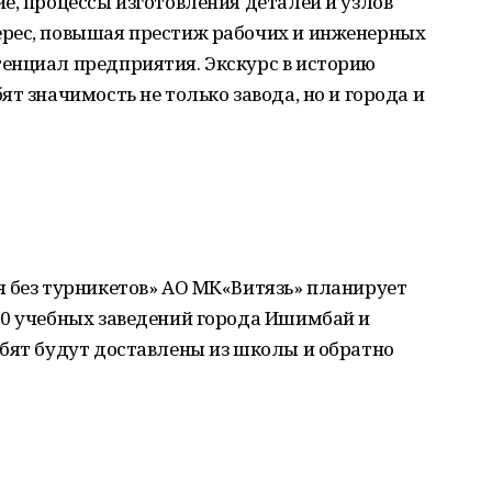
е, процессы изготовления деталей и узлов
рес, повышая престиж рабочих и инженерных
енциал предприятия. Экскурс в историю
т значимость не только завода, но и города и
я без турникетов» АО МК«Витязь» планирует
10 учебных заведений города Ишимбай и
ебят будут доставлены из школы и обратно