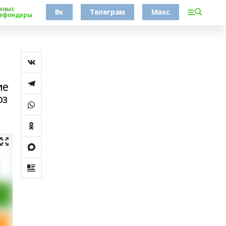
аныс
Вк
Телеграм
Макс
ефондары
ие
юз