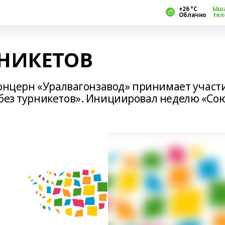
+26 °С
Ыш
Облачно
тел
РНИКЕТОВ
«Концерн «Уралвагонзавод» принимает участ
 без турникетов». Инициировал неделю «Со