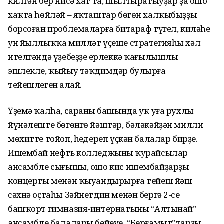
килгән бер нисә хат та, шылтыратыуҙар ҙа ошо
хаҡта һөйләй – яҡташтар бөгөн халҡыбыҙҙы
борсоған проблемаларға битараф түгел, киләһе
ун йыллыҡҡа милләт үҫеше стратегияһы хәл
ителгәндә үҙебеҙҙең ерлеккә ҡағылышлы
эшлекле, ҡыйыу тәҡдимдәр булырға
тейешлеген аңлай.
Үҙемә ҡалһа, сараның башында уҡ уға рухлы
йүнәлеште бөгөнгө йәштәр, бәләкәйҙән милли
мөхитте тойоп, һеңдереп үҫкән балалар бирҙе.
Ишембай нефть колледжының ҡурайсылар
ансамбле сығышы, ошо кис ишембайҙарҙы
концерты менән ҡыуандырырға тейеш йәш
сәхнә оҫтаһы Зәйнетдин менән бергә 2-се
башҡорт гимназия-интернатының “Алтынай”
ансамбле балалары бейеүе, “Берғамыт”тарҙың