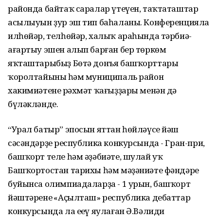
районда байтаҡ саралар үтеүен, таҡтаташтар
асылыуын ҙур эш тип баһаланы. Конференцияла
илһөйәр, телһөйәр, халыҡ араһында тәрбиә-
ағартыу эшен алып барған бер төркөм
яҡташтарыбыҙ Бөтә донъя башҡорттары
ҡоролтайының һәм муниципаль район
хакимиәтенең рәхмәт ҡағыҙҙары менән дә
бүләкләнде.
“Урал батыр” эпосын яттан һөйләүсе йәш
сәсәндәрҙең республика конкурсында - Гран-при,
башҡорт теле һәм әҙәбиәте, шулай уҡ
Башҡортостан тарихы һәм мәҙәниәте фәндәре
буйынса олимпиадаларҙа - 1 урын, башҡорт
йәштәренең «Аҫылташ» республика дебаттар
конкурсында ла еңеү яулаған Ә.Вәлиди