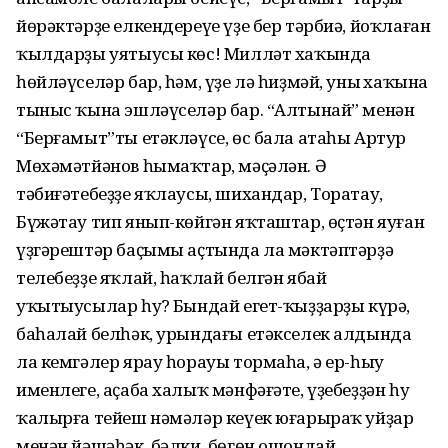
йөрәктәрҙе елкендереүе үҙе бер тәрбиә, йоҡлаған
ҡылдарҙы уятыусы көс! Милләт хаҡында
һөйләүселәр бар, һәм, үҙе лә һиҙмәй, уның хаҡына
тыныс ҡына эшләүселәр бар. “Алтынай” менән
“Берғамыт”ты етәкләүсе, өс бала атаһы Артур
Мөхәмәтйәнов һымаҡтар, мәҫәлән. Ә
тәбиғәтебеҙҙе яҡлаусы, шихандар, Торатау,
Бүжәтау тип янып-көйгән яҡташтар, өҫтән яуған
үҙгәрештәр баҫымы аҫтында ла мәктәптәрҙә
телебеҙҙе яҡлай, һаҡлай белгән ябай
уҡытыусылар һуң? Бындай егет-ҡыҙҙарҙы күрә,
баһалай белһәк, урындағы етәкселек алдында
ла кемгәлер ярау һорауы тормаһа, ә ер-һыу
именлеге, аҫаба халыҡ мәнфәғәте, үҙебеҙҙән һуң
ҡалырға тейеш нәмәләр кеүек юғарыраҡ уйҙар
менән йәшәһәк, бәлки, бөгөн ошондай