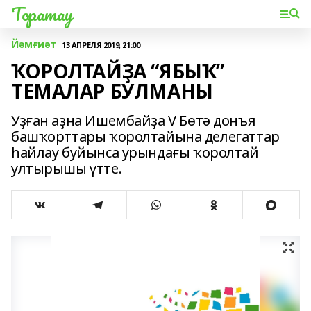
Торатау
Йәмғиәт
13 АПРЕЛЯ 2019, 21:00
ҠОРОЛТАЙҘА “ЯБЫҠ”
ТЕМАЛАР БУЛМАНЫ
Уҙған аҙна Ишембайҙа V Бөтә донъя
башҡорттары ҡоролтайына делегаттар
һайлау буйынса урындағы ҡоролтай
ултырышы үтте.