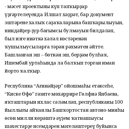
- мәсет проектының күп тапҡырҙар
үҙгәртелеүендә. Илшат хәҙрәт, бар документ
эштәренең халыҡ саҙаҡаларына башҡарылыуын,
ниндәйҙер ҙур бағымсы булмауын билдәләп,
был изге ниәткә хәләл көстәренән
ҡушылыусыларға тәрән рәхмәтен әйтте.
Башланған эш – бөткән эш, берҙәм булһаҡ,
Ишембай уртаһында ла балҡып торған иман
йорто ҡалҡыр.
Республика “Ағинәйҙәр” ойошмаһы етәксеһе,
“Киске Өфө” гәзите мөхәррире Гөлфиә Янбаева,
яҡташтарын ихлас сәләмләп, республиканың 100
йыллығы айҡанлы Башҡортостан автоно-мияһы
өсөн милли көрәштә әүҙем ҡатнашыусы
шәхестәрҙең исемдәрен мәңгеләштереү буйынса