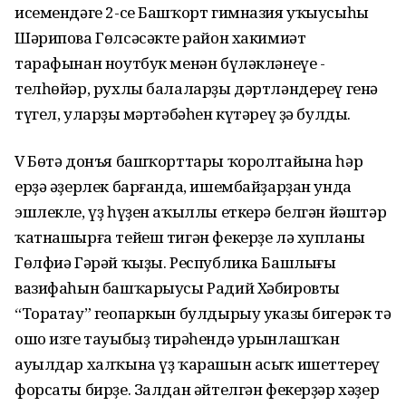
исемендәге 2-се Башҡорт гимназия уҡыусыһы
Шәрипова Гөлсәсәктең район хакимиәт
тарафынан ноутбук менән бүләкләнеүе -
телһөйәр, рухлы балаларҙы дәртләндереү генә
түгел, уларҙың мәртәбәһен күтәреү ҙә булды.
V Бөтә донъя башҡорттары ҡоролтайына һәр
ерҙә әҙерлек барғанда, ишембайҙарҙан унда
эшлекле, үҙ һүҙен аҡыллы еткерә белгән йәштәр
ҡатнашырға тейеш тигән фекерҙе лә хупланы
Гөлфиә Гәрәй ҡыҙы. Республика Башлығы
вазифаһын башҡарыусы Радий Хәбировтың
“Торатау” геопаркын булдырыу указы бигерәк тә
ошо изге тауыбыҙ тирәһендә урынлашҡан
ауылдар халҡына үҙ ҡарашын асыҡ ишеттереү
форсаты бирҙе. Залдан әйтелгән фекерҙәр хәҙер