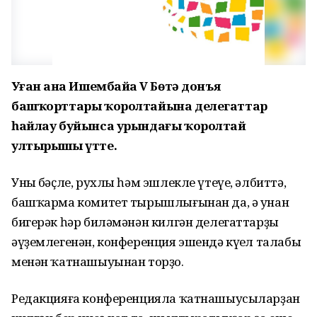
Уҙған аҙна Ишембайҙа V Бөтә донъя
башҡорттары ҡоролтайына делегаттар
һайлау буйынса урындағы ҡоролтай
ултырышы үтте.
Уның бәҫле, рухлы һәм эшлекле үтеүе, әлбиттә,
башҡарма комитет тырышлығынан да, ә унан
бигерәк һәр биләмәнән килгән делегаттарҙың
әүҙемлегенән, конференция эшендә күңел талабы
менән ҡатнашыуынан торҙо.
Редакцияға конференцияла ҡатнашыусыларҙан