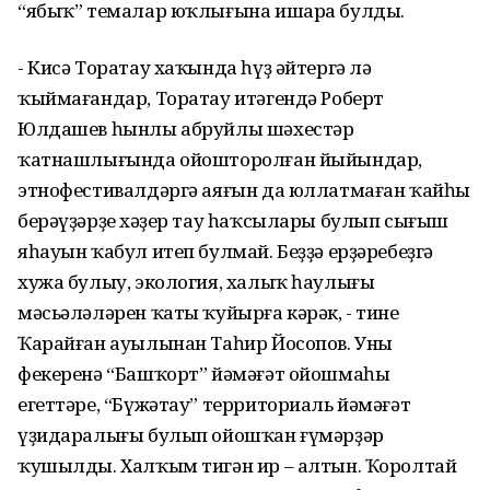
“ябыҡ” темалар юҡлығына ишара булды.
- Кисә Торатау хаҡында һүҙ әйтергә лә
ҡыймағандар, Торатау итәгендә Роберт
Юлдашев һынлы абруйлы шәхестәр
ҡатнашлығында ойошторолған йыйындар,
этнофестивалдәргә аяғын да юллатмаған ҡайһы
берәүҙәрҙең хәҙер тау һаҡсылары булып сығыш
яһауын ҡабул итеп булмай. Беҙҙә ерҙәребеҙгә
хужа булыу, экология, халыҡ һаулығы
мәсьәләләрен ҡаты ҡуйырға кәрәк, - тине
Ҡарайған ауылынан Таһир Йосопов. Уның
фекеренә “Башҡорт” йәмәғәт ойошмаһы
егеттәре, “Бүжәтау” территориаль йәмәғәт
үҙидаралығы булып ойошҡан ғүмәрҙәр
ҡушылды. Халҡым тигән ир – алтын. Ҡоролтай