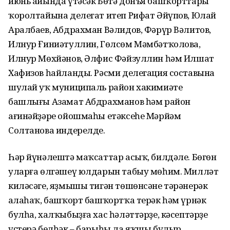
июнь айында үтәсәк Бөтә донъя башҡорттары
ҡоролтайына делегат итеп Рифат Әйүпов, Юлай
Аралбаев, Абдрахман Вәлидов, Фәрүр Вәлитов,
Илнур Ғиниәтуллин, Гөлсөм Мәмбәтҡолова,
Илнур Мөхйәнов, Әлфис Фәйзуллин һәм Илшат
Хафизов һайланды. Рәсми делегация составына
шулай уҡ муниципаль район хакимиәте
башлығы Азамат Абдрахманов һәм район
ағинәйҙәре ойошмаһы етәксеһе Мәрйәм
Солтанова индерелде.
Һәр йүнәлештә маҡсаттар асыҡ, билдәле. Бөгөн
уларға өлгәшеү юлдарын табыу мөһим. Милләт
киләсәге, яҙмышы тигән төшөнсәне тәрәнерәк
аңлаһаҡ, башҡорт башҡортҡа терәк һәм үрнәк
булһа, халҡыбыҙға хас һәләттәрҙе, кәсептәрҙе
үҫтерә белһәк – барыһы ла яҡшы булыр.