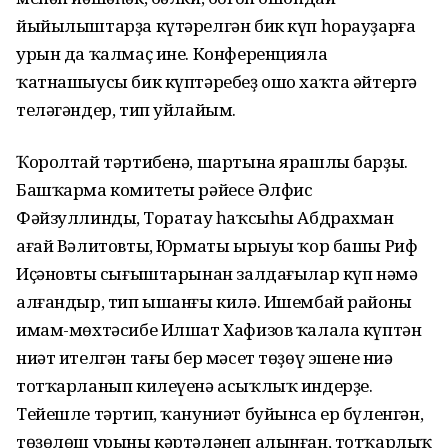
йыйылыштарҙа күтәрелгән бик күп һорауҙарға
урын да ҡалмаҫ ине. Конференцияла
ҡатнашыусы бик күптәребеҙ ошо хаҡта әйтергә
теләгәндер, тип уйлайым.
Ҡоролтай тәртибенә, шартына ярашлы барҙы.
Башҡарма комитеты рәйесе Әлфис
Фәйзуллиндың, Торатау һаҡсыһы Абдрахман
ағай Вәлитовтың, Юрматы ырыуы ҡор башы Риф
Иҫәновтың сығыштарынан залдағылар күп нәмә
алғандыр, тип ышанғы килә. Ишембай районы
имам-мөхтәсибе Илшат Хафизов ҡалала күптән
ниәт ителгән тағы бер мәсет төҙөү эшенең ниңә
тотҡарланып килеүенә асыҡлыҡ индерҙе.
Тейешле тәртип, ҡануниәт буйынса ер бүленгән,
төҙөлөш урыны кәртәләнеп алынған, тотҡарлыҡ