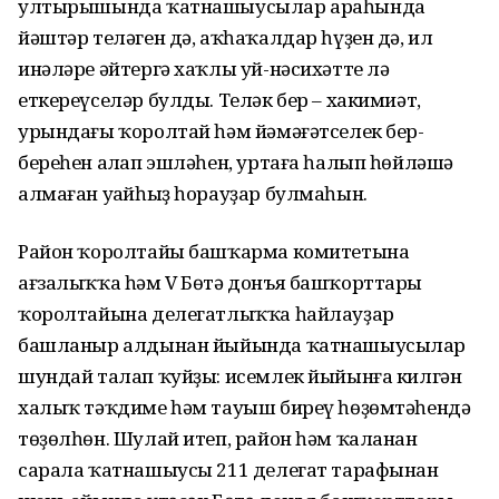
ултырышында ҡатнашыусылар араһында
йәштәр теләген дә, аҡһаҡалдар һүҙен дә, ил
инәләре әйтергә хаҡлы уй-нәсихәтте лә
еткереүселәр булды. Теләк бер – хакимиәт,
урындағы ҡоролтай һәм йәмәғәтселек бер-
береһен аңлап эшләһен, уртаға һалып һөйләшә
алмаған уңайһыҙ һорауҙар булмаһын.
Район ҡоролтайы башҡарма комитетына
ағзалыҡҡа һәм V Бөтә донъя башҡорттары
ҡоролтайына делегатлыҡҡа һайлауҙар
башланыр алдынан йыйында ҡатнашыусылар
шундай талап ҡуйҙы: исемлек йыйынға килгән
халыҡ тәҡдиме һәм тауыш биреү һөҙөмтәһендә
төҙөлһөн. Шулай итеп, район һәм ҡаланан
сарала ҡатнашыусы 211 делегат тарафынан