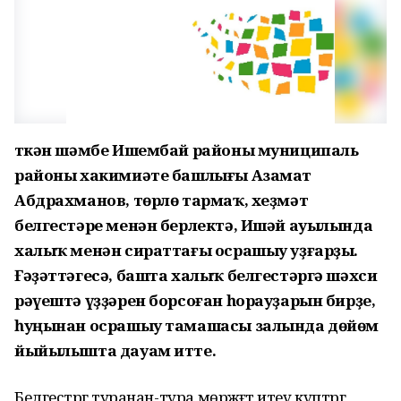
Үткән шәмбе Ишембай районы муниципаль
районы хакимиәте башлығы Азамат
Абдрахманов, төрлө тармаҡ, хеҙмәт
белгестәре менән берлектә, Ишәй ауылында
халыҡ менән сираттағы осрашыу уҙғарҙы.
Ғәҙәттәгесә, башта халыҡ белгестәргә шәхси
рәүештә үҙҙәрен борсоған һорауҙарын бирҙе,
һуңынан осрашыу тамашасы залында дөйөм
йыйылышта дауам итте.
Белгестәргә туранан-тура мөрәжәғәт итеү күптәргә