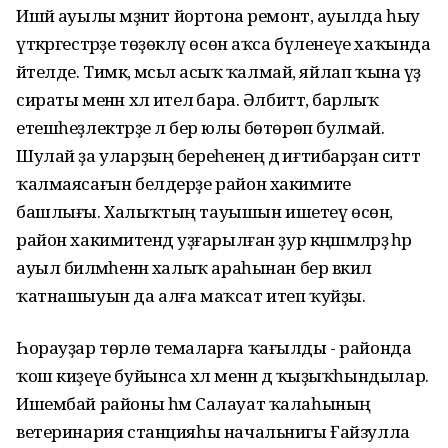
Ишәй ауылы мәҙәниәт йортона ремонт, ауылда һыу
үткәргестәрҙе төҙөкләү өсөн аҡса бүленеүе хаҡында
әйтелде. Тимәк, мәсьәлә асыҡ ҡалмай, яйлап ҡына үҙ
сираты менән хәл ителә бара. Әлбиттә, барлыҡ
етешһеҙлектәрҙе лә бер юлы бөтөрөп булмай.
Шулай ҙа уларҙың береһенең дә иғтибарҙан ситтә
ҡалмаясағын белдерҙе район хакимиәте
башлығы. Халыҡтың тауышын ишетеү өсөн,
район хакимиәтендә уҙғарылған ҙур кәңәшмәләрҙә һәр
ауыл биләмәһенән халыҡ араһынан бер вәкил
ҡатнашыуын да алға маҡсат итеп ҡуйҙы.
Һорауҙар төрлө темаларға ҡағылды - районда
ҡош киҙеүе буйынса хәл менән дә ҡыҙыҡһындылар.
Ишембай районы һәм Салауат ҡалаһының
ветеринария станцияһы начальнигы Ғайзулла