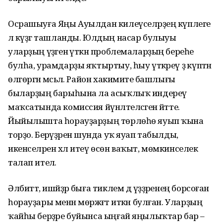
Осрашыуға Яңы Ауылдан килеүселәрҙең күплеге
лә күҙгә ташланды. Юлдың насар булыуы
уларҙың үҙәгенә үткән проблемаларҙың береһе
булһа, урамдарҙы яҡтыртыу, һыу үткәреү ҙә күптән
өлгөргән мәсьәлә. Район хакимиәте башлығы
быларҙың барыһына ла асыҡлыҡ индереү
маҡсатында комиссия йүнәлтеләсәген әйтте.
Йыйылышта һорауҙарҙың төрлөһө яуып ҡына
торҙо. Берәүҙәренә шунда уҡ яуап табылды,
икенселәрен хәл итеү өсөн ваҡыт, мөмкинселек
талап ителә.
Әлбиттә, ишәйҙәр быға тиклем дә үҙҙәренең борсоған
һорауҙары менән мөрәжәғәт иткән булған. Уларҙың
ҡайһы берҙәре буйынса ыңғай яңылыҡтар бар –