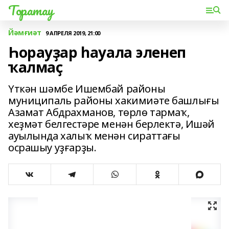
Торатау
Йәмғиәт
9 АПРЕЛЯ 2019, 21:00
Һорауҙар һауала эленеп
ҡалмаҫ
Үткән шәмбе Ишембай районы
муниципаль районы хакимиәте башлығы
Азамат Абдрахманов, төрлө тармаҡ,
хеҙмәт белгестәре менән берлектә, Ишәй
ауылында халыҡ менән сираттағы
осрашыу уҙғарҙы.