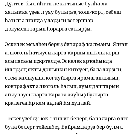
Дәүләтов, был йәһәттән әле хәл тыныс булһа ла,
халыҡҡа үҙенә лә уяу булырға, ҡош-ҡорт, себеш
һатып алғанда уларҙың ветеринар
документтарын һорарға саҡырҙы.
Эскелек мәсьәләһенә берәү ҙә битараф ҡалманы. Ялған
алкоголь һатыусыларға ҡаршы ныҡлы көрәш
асыласағы иҫкәртелде. Эскелек арҡаһында
йәштәрҙең яҡты донъянан китеүенә, балаларҙың
етем ҡалыуына юл ҡуйырға ярамағанлығын,
контрафакт алкоголь һатып, ауылдаштарын
ағыулаусыларға ҡарата аяуһыҙ булырға
кәрәклеген һәр кем аңлай һәм хуплай.
- Эскегә үҙебеҙ “юҡ!” тип әйтә белергә, балаларға өлгө
була белергә тейешбеҙ. Байрамдарҙа бер бүлмәлә