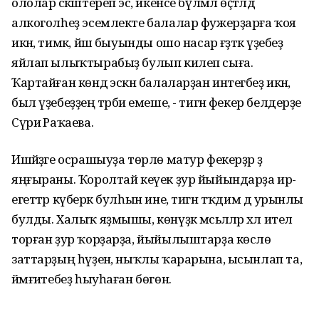
ололар сәкәштереп эсә, икенсе бүлмәлә өҫтәлдә
алкоголһеҙ эсемлекте балалар фужерҙарға ҡоя
икән, тимәк, йәш быуынды ошо насар ғәҙәткә үҙебеҙ
яйлап ылыҡтырабыҙ булып килеп сыға.
Ҡартайған көндә эскән балаларҙан интегәбеҙ икән,
был үҙебеҙҙең тәрбиә емеше, - тигән фекер белдерҙе
Сүриә Раҡаева.
Ишәйҙәге осрашыуҙа төрлө матур фекерҙәр ҙә
яңғыраны. Ҡоролтай кеүек ҙур йыйындарҙа ир-
егеттәр күберәк булһын ине, тигән тәҡдим дә урынлы
булды. Халыҡ яҙмышы, көнүҙәк мәсьәләләр хәл ителә
торған ҙур ҡорҙарҙа, йыйылыштарҙа көслө
заттарҙың һүҙенә, ныҡлы ҡарарына, ысынлап та,
йәмғиәтебеҙ һыуһаған бөгөн.