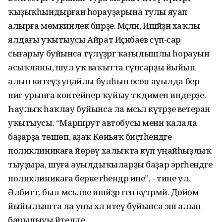
ҡыҙыҡһындырған һорауҙарына тулы яуап
алырға мөмкинлек бирҙе. Мәҫәлән, Ишәйҙән хаҡлы
ялдағы уҡытыусы Айрат Иҫәнбаев сүп-сар
сығарыу буйынса түләүҙәргә ҡағылышлы һорауын
асыҡланы, шул уҡ ваҡытта сүпсарҙы йыйып
алып китеүҙә уңайлы булһын өсөн ауылда бер
нисә урынға контейнер ҡуйыу тәҡдимен индерҙе.
Һаулыҡ һаҡлау буйынса ла мәсьәлә күтәрҙе ветеран
уҡытыусы. “Маршрут автобусы менән ҡалала
баҙарҙа төшөп, аҙаҡ Көньяҡ биҫтәһендәге
поликлиникаға йөрөү халыҡта күп уңайһыҙлыҡ
тыуҙыра, шуға ауылдыҡыларҙы баҙар эргәһендәге
поликлиникаға беркетһендәр ине”, - тине ул.
Әлбиттә, был мәсьәләне ишәйҙәр генә күтәрмәй. Дөйөм
йыйылышта ла уны хәл итеү буйынса эш алып
барылыуы әйтелде.