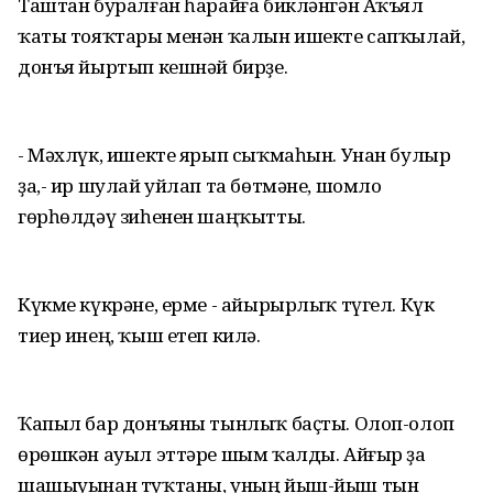
Таштан буралған һарайға бикләнгән Аҡъял
ҡаты тояҡтары менән ҡалын ишекте сапҡылай,
донъя йыртып кешнәй бирҙе.
- Мәхлүк, ишекте ярып сыҡмаһын. Унан булыр
ҙа,- ир шулай уйлап та бөтмәне, шомло
гөрһөлдәү зиһенен шаңҡытты.
Күкме күкрәне, ерме - айырырлыҡ түгел. Күк
тиер инең, ҡыш етеп килә.
Ҡапыл бар донъяны тынлыҡ баҫты. Олоп-олоп
өрөшкән ауыл эттәре шым ҡалды. Айғыр ҙа
шашыуынан туҡтаны, уның йыш-йыш тын