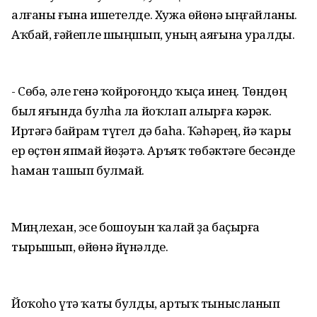
алғаны ғына ишетелде. Хужа өйөнә ыңғайланы.
Аҡбай, ғәйепле шыңшып, уның аяғына уралды.
- Сөбә, әле генә ҡойроғоңдо ҡыҫа инең. Төндөң
был яғында булһа ла йоҡлап алырға кәрәк.
Иртәгә байрам түгел дә баһа. Ҡәһәрең, йә ҡары
ер өҫтөн япмай йөҙәтә. Аръяҡ төбәктәге бесәнде
һаман ташып булмай.
Миңлехан, эсе бошоуын ҡалай ҙа баҫырға
тырышып, өйөнә йүнәлде.
Йоҡоһо үтә ҡаты булды, артыҡ тынысланып