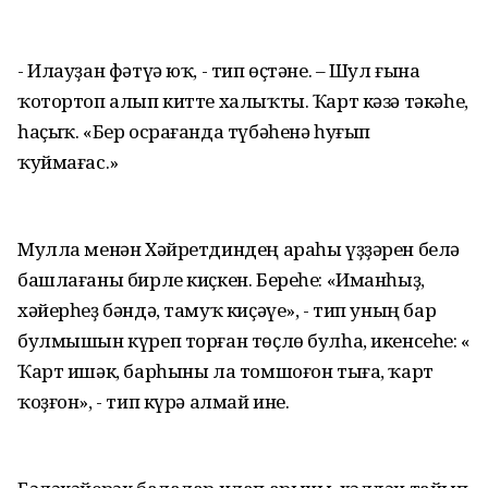
- Илауҙан фәтүә юҡ, - тип өҫтәне. – Шул ғына
ҡотортоп алып китте халыҡты. Ҡарт кәзә тәкәһе,
һаҫыҡ. «Бер осрағанда түбәһенә һуғып
ҡуймағас.»
Мулла менән Хәйретдиндең араһы үҙҙәрен белә
башлағаны бирле киҫкен. Береһе: «Иманһыҙ,
хәйерһеҙ бәндә, тамуҡ киҫәүе», - тип уның бар
булмышын күреп торған төҫлө булһа, икенсеһе: «
Ҡарт ишәк, барһыны ла томшоғон тыға, ҡарт
ҡоҙғон», - тип күрә алмай ине.