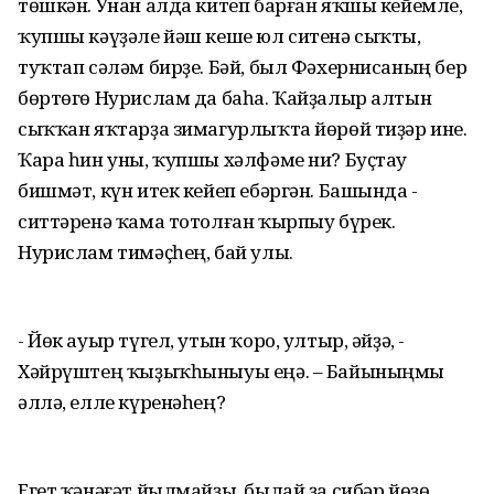
төшкән. Унан алда китеп барған яҡшы кейемле,
ҡупшы кәүҙәле йәш кеше юл ситенә сыҡты,
туҡтап сәләм бирҙе. Бәй, был Фәхернисаның бер
бөртөгө Нурислам да баһа. Ҡайҙалыр алтын
сыҡҡан яҡтарҙа зимагурлыҡта йөрөй тиҙәр ине.
Ҡара һин уны, ҡупшы хәлфәме ни? Буҫтау
бишмәт, күн итек кейеп ебәргән. Башында -
ситтәренә ҡама тотолған ҡырпыу бүрек.
Нурислам тимәҫһең, бай улы.
- Йөк ауыр түгел, утын ҡоро, ултыр, әйҙә, -
Хәйрүштең ҡыҙыҡһыныуы еңә. – Байыныңмы
әллә, елле күренәһең?
Егет ҡәнәғәт йылмайҙы, былай ҙа сибәр йөҙө