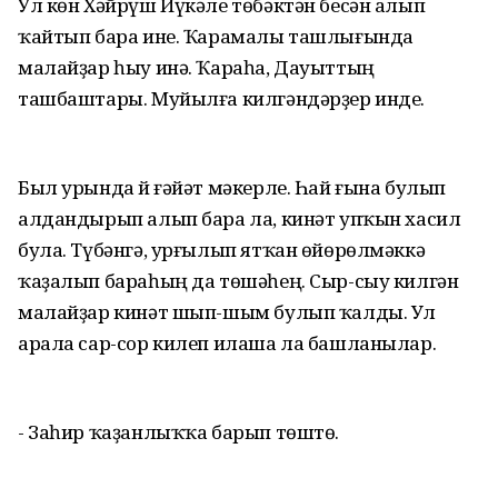
Ул көн Хәйрүш Йүкәле төбәктән бесән алып
ҡайтып бара ине. Ҡарамалы ташлығында
малайҙар һыу инә. Ҡараһа, Дауыттың
ташбаштары. Муйылға килгәндәрҙер инде.
Был урында Әй ғәйәт мәкерле. Һай ғына булып
алдандырып алып бара ла, кинәт упҡын хасил
була. Түбәнгә, урғылып ятҡан өйөрөлмәккә
ҡаҙалып бараһың да төшәһең. Сыр-сыу килгән
малайҙар кинәт шып-шым булып ҡалды. Ул
арала сар-сор килеп илаша ла башланылар.
- Заһир ҡаҙанлыҡҡа барып төштө.