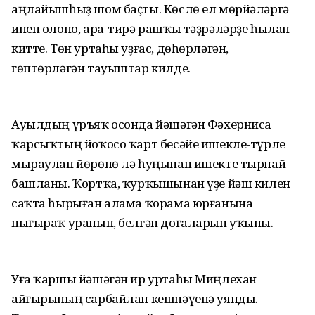
аңлайышһыҙ шом баҫты. Көслө ел мөрйәләргә
инеп олоно, ара-тирә рашҡы тәҙрәләрҙе һылап
китте. Төн уртаһы уҙғас, дөһөрләгән,
гөптөрләгән тауыштар килде.
Ауылдың үръяҡ осонда йәшәгән Фәхерниса
ҡарсыҡтың йоҡосо ҡарт бесәйе ишекле-түрле
мыраулап йөрөнө лә һуңынан ишекте тырнай
башланы. Ҡортҡа, ҡурҡышынан үҙе йәш килен
саҡта һырыған алама ҡорама юрғанына
нығыраҡ уранып, белгән доғаларын уҡыны.
Уға ҡаршы йәшәгән ир уртаһы Миңлехан
айғырының сарбайлап кешнәүенә уянды.