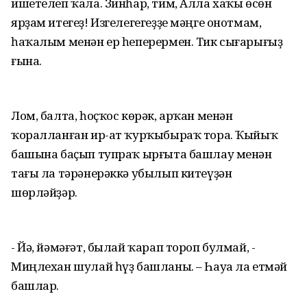
ишетелеп ҡала. Зинһар, тим, Алла хаҡы өсөн
ярҙам итегеҙ! Изгелегегеҙҙе мәңге онотмам,
һаҡалым менән ер һеперермен. Тик сығарығыҙ
ғына.
Лом, балта, һоҫҡос көрәк, арҡан менән
ҡоралланған ир-ат ҡурҡыбыраҡ тора. Ҡыйыҡ
башына баҫып тупраҡ ырғыта башлау менән
тағы ла тәрәнерәккә убылып китеүҙән
шөрләйҙәр.
- Йә, йәмәғәт, былай ҡарап тороп булмай, -
Миңлехан шулай һүҙ башланы. – Һауа ла етмәй
башлар.