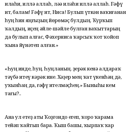
илаһи, иллә аллаһ, ләә иләһи иллә аллаһ. Fәфү
ит, балам! Fәфү ит, Ниса! Булып үткән ваҡиғанан
һуң һин яңғыҙың йөрөмәҫ булдың. Ҡурҡып
ҡалдың, иҫең әйле-шәйле булған ваҡыттарың
да булып алғас, Фәхерниса ҡарсыҡ ҡот ҡойоп
ҡына йүнәтеп алған.»
«Һуң инде, һуң. Һуңланың. Әҙерәк кенә алдараҡ
тәүбә итеү кәрәк ине. Хәҙер мең ҡат үкенһәң дә,
уҡынһаң да, ғәфү ителмәҫһең.» Быныһы кем
тағы?..
Ана ул етеҙ аты Ҡоҙғондо егеп, ҡоро ҡарама
тейәп ҡайтып бара. Ҡыш башы, ҡырпаҡ ҡар