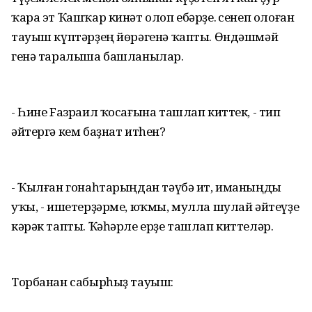
ҡара эт Ҡашҡар кинәт олоп ебәрҙе. Әсенеп олоған
тауыш күптәрҙең йөрәгенә ҡапты. Өндәшмәй
генә таралыша башланылар.
- Һине Fазраил ҡосағына ташлап киттек, - тип
әйтергә кем баҙнат итһен?
- Ҡылған гонаһтарыңдан тәүбә ит, иманыңды
уҡы, - ишетерҙәрме, юҡмы, мулла шулай әйтеүҙе
кәрәк тапты. Ҡәһәрле ерҙе ташлап киттеләр.
Торбанан сабырһыҙ тауыш: