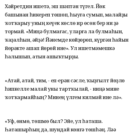
Хәйретдин ишетә, эш шәптән түгел. Йөк
башынан һикереп төшөп, һыуға сумып, малайҙы
ҡотҡарыу уның кеүек көслө ир өсөн бер ни ҙә
тормай. «Миңә булмағас, уларға ла булмаһын,
ҡаҙалһын, әйҙә! Йәнемде көйҙөрөп, күргән һайын
йөрәкте ашап йөрөй ине». Ул ишетмәмешкә
һалышып, атын ашыҡтырҙы.
«Атай, атай, тим, - еп-ерән сәсле, ҡыҙғылт йөҙлө
һипкелле малай уны тартҡылай, - ниңә мине
ҡотҡармайһың? Минең үлгем килмәй ине лә».
«Уф, өнмө, төшмө был? Эйе, ул һаташа.
Һаташырһың да, шундай көнгә төшһәң. Ләә