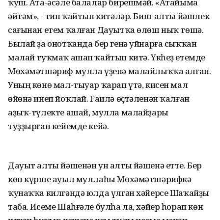
ҡуш. Ата-әсәле балалар бирешмәй. «Атайыма
әйтәм», - тип ҡайтып китәләр. Биш-алты йәшлек
сағынан етем ҡалған Дауытҡа өлөш ныҡ төшә.
Былай ҙа онотҡанда бер генә уйнарға сыҡҡан
малай туҡмаҡ ашап ҡайтып китә. Үкһеҙ етемде
Мөхәмәтшәриф мулла үҙенә малайлыҡҡа алған.
Уның көнө мал-тыуар ҡарап үтә, кисен мал
өйөнә инеп йоҡлай. Fаилә өҫтәленән ҡалған
аҙыҡ-түлекте ашай, мулла малайҙары
туҙҙырған кейемде кейә.
Дауыт алты йәшенән ун алты йәшенә етте. Бер
көн күрше ауыл муллаһы Мөхәмәтшәрифкә
ҡунаҡҡа килгәндә юлда үлгән хәйерсе Шаҡайҙы
таба. Исеме Шаһғәле булһа ла, хәйер һорап көн