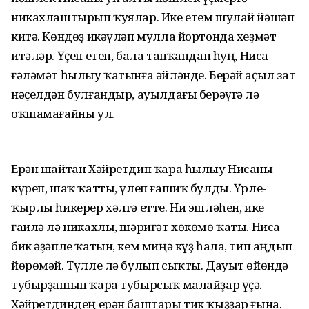
никахлаштырып ҡуялар. Ике етем шулай йәшәп
китә. Көндөҙ икәүләп мулла йортонда хеҙмәт
итәләр. Үҫеп етеп, бала тапҡандан һуң, Ниса
ғәләмәт һылыу ҡатынға әйләнде. Берәй аҫыл зат
нәҫелдән булғандыр, ауылдағы берәүгә лә
оҡшамағайны ул.
Ерән шайтан Хәйретдин ҡара һылыу Нисаны
күреп, шаҡ ҡатты, үлеп ғашиҡ булды. Үрле-
ҡырлы һикерер хәлгә етте. Ни эшләһен, ике
ғаилә лә никахлы, шәриғәт хөкөмө ҡаты. Ниса
бик әҙәпле ҡатын, кем миңә күҙ һала, тип аңдып
йөрөмәй. Түлле лә булып сыҡты. Дауыт өйөндә
тубырҙашып ҡара тубырсыҡ малайҙар үҫә.
Хәйретдиндең ерән баштары тик ҡыҙҙар ғына.