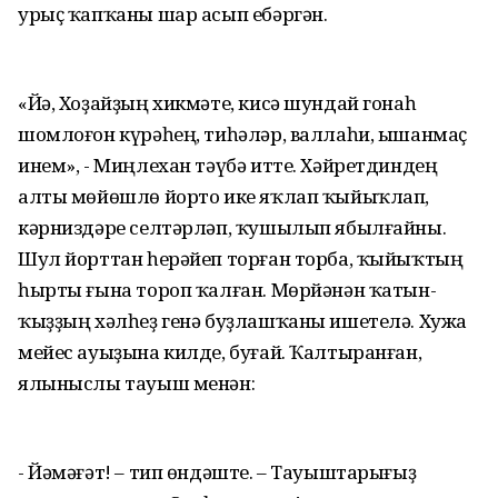
урыҫ ҡапҡаны шар асып ебәргән.
«Йә, Хоҙайҙың хикмәте, кисә шундай гонаһ
шомлоғон күрәһең, тиһәләр, валлаһи, ышанмаҫ
инем», - Миңлехан тәүбә итте. Хәйретдиндең
алты мөйөшлө йорто ике яҡлап ҡыйыҡлап,
кәрниздәре селтәрләп, ҡушылып ябылғайны.
Шул йорттан һерәйеп торған торба, ҡыйыҡтың
һырты ғына тороп ҡалған. Мөрйәнән ҡатын-
ҡыҙҙың хәлһеҙ генә буҙлашҡаны ишетелә. Хужа
мейес ауыҙына килде, буғай. Ҡалтыранған,
ялыныслы тауыш менән:
- Йәмәғәт! – тип өндәште. – Тауыштарығыҙ