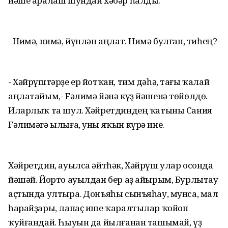
йәше аралаш шундай хәбәр һалды.
- Нимә, нимә, йүнләп аңлат. Нимә булған, тиһең?
- Хәйрүштәрҙе ер йотҡан, тим дәһә, тағы ҡалай
аңлатайым,- Fәлимә йәнә күҙ йәшенә төйөлдө.
Иларлыҡ та шул. Хәйретдиндең ҡатыны Сания
Fәлимәгә ылыға, уны яҡын күрә ине.
Хәйретдин, ауылса әйтһәк, Хәйрүш улар осонда
йәшәй. Йорто ауылдан бер аҙ айырым, Бурлытау
аҫтында ултыра. Донъяһы сынъяһау, мунса, мал
һарайҙары, лапаҫ ише ҡаралтылар ҡойоп
ҡуйғандай. Һыуын да йылғанан ташымай, үҙ