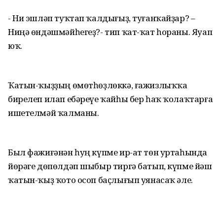
- Ни эшләп туҡтап ҡалдығыҙ, туғанҡайҙар? –
Ниңә өндәшмәйһегеҙ?- тип ҡат-ҡат һораны. Яуап
юҡ.
Ҡатын-ҡыҙҙың өмөтһөҙлөккә, ғажизлыҡҡа
бирелеп илап ебәреүе ҡайһы бер һаҡ ҡолаҡтарға
ишетелмәй ҡалманы.
Был фажиғәнән һуң күпме ир-ат төн уртаһында
йөрәге дөпөлдәп шыбыр тиргә батып, күпме йәш
ҡатын-ҡыҙ ҡото осоп баҫлығып уянасаҡ әле.