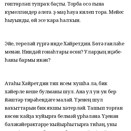
гөптөрләп тупраҡ баҫты. Торба осо ғына
күмелгәндер әлегә. Әҙ-мәҙ һауа килеп тора. Мейес
һыуынды, өй эсе ҡара һалҡын.
Эйе, тереләй гүргә инде Хәйретдин. Бөтә ғаиләһе
менән. Ниндәй гонаһтары өсөн? Уларҙың иҫәбе-
һаны бармы икән?
Атаһы Хәйретдин тип исем ҡушһа ла, бик
хәйерле кеше булманы шул. Ана ул ун-ун бер
йәштәр тирәһендәге малай. Үҙенең шул
ваҡыттарын бик яҡшы хәтерләй. Ташып торған
көсөн ҡайҙа ҡуйырға белмәй үрһәләнә. Үҙенән
бәләкәйерәктәрҙе ҡыйырһытырға тиһәң, уны