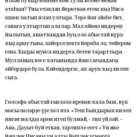
иткән һуҡыр кешене кем тулы исеме менән
атаһын? Уны етәкләп йөрөткән етем ҡыҙ Ниса
өшөп-ҡатып илап ултыра. Тере йән эйәһе бит,
санаға ултыртып алалар. Мал өйөнә индереп
йылытып, ашатҡандан һуң оло абыстай күрә:
ҡыҙ арыу ғына, хәйерселектә йөрөһә лә, төйөрөм
генә. Ҡыҙҙы мунса индертә, бетен таҙарттыра.
Мулланың кесе ҡатынында йәш сағындағы
әйберҙәре була. Кейендергәс, ап-аруҡ ҡыҙ килеп
сыға.
Гөлсафа абыстай ғаиләлә иренән ҡала баш, күп
мәсьәләләрҙе үҙе хәл итә. «Теш һындырып килеп
ингән малды әрәм итеп булмай, - тип уйлай. –
Ана, Дауыт буй еткән, тәртипле егет.» Ун ике
йәшлек Нисаны ун алты йәшлек үҫмергә