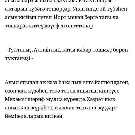
асыла барҙы. Бына оҙаҡламай таҡталарҙы
аҡтарып түбәгә төшөрҙәр. Унан инде өй түбәһен
асыу ҡыйын түгел. Йорт менән бергә тағы ла
төпкәрәк китеү хәүефен оноттолар.
- Туҡтағыҙ, Аллаһтың ҡаты ҡәһәр төшмәҫ борон
туҡтағыҙ! -
Ауыл яғынан аҡ кәзә һаҡалын елгә йәлпелдәтеп,
оҙон ҡаҡ күҙәһен текә тотоп ашығып килеүсе
Мөхәмәтшәриф мулла күренде. Хәҙрәт ныҡ
ашыҡҡан, күрәһең, ғыжлап тын ала, күҙҙәре
йәмһеҙ аларып киткән.