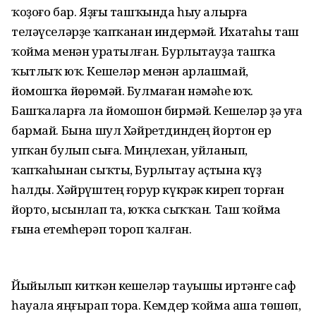
ҡоҙоғо бар. Яҙғы ташҡында һыу алырға
теләүселәрҙе ҡапҡанан индермәй. Ихатаһы таш
ҡойма менән уратылған. Бурлытауҙа ташҡа
ҡытлыҡ юҡ. Кешеләр менән арлашмай,
йомошҡа йөрөмәй. Булмаған нәмәһе юҡ.
Башҡаларға ла йомошон бирмәй. Кешеләр ҙә уға
бармай. Бына шул Хәйретдиндең йортон ер
упҡан булып сыға. Миңлехан, уйланып,
ҡапҡаһынан сыҡты, Бурлытау аҫтына күҙ
һалды. Хәйрүштең ғорур күкрәк киреп торған
йорто, ысынлап та, юҡҡа сыҡҡан. Таш ҡойма
ғына етемһерәп тороп ҡалған.
Йыйылып киткән кешеләр тауышы иртәнге саф
һауала яңғырап тора. Кемдер ҡойма аша төшөп,