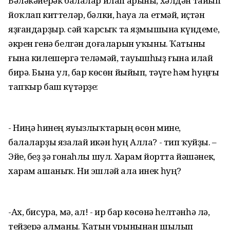
Бәләкәйерәк балалар илап арыны, хәлдән тайып
йоҡлап киттеләр, бәлки, һауа ла етмәй, иҫтән
яҙғандарҙыр. Әсәй ҡарсыҡ та яҙмышына күндеме,
әкрен генә белгән доғаларын уҡыны. Ҡатыны
ғына килешергә теләмәй, тауышһыҙ ғына илай
бирә. Бына ул, бар көсөн йыйып, тәүге һәм һуңғы
тапҡыр баш күтәрҙе:
- Ниңә һинең яуызлыҡтарың өсөн мине,
балаларҙы язалай икән һуң Алла? - тип ҡуйҙы. –
Эйе, беҙ ҙә гонаһлы шул. Харам йортта йәшәнек,
харам ашаныҡ. Ни эшләй ала инек һуң?
-Ах, бисура, мә, ал! - ир бар көсөнә һелтәнһә лә,
тейҙерә алманы. Ҡатын урынынан шылып