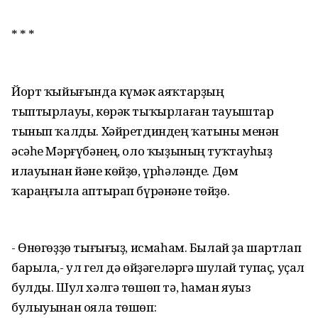
* * *
Йорт ҡыйығында күмәк аяҡтарҙың
тыптырлауы, көрәк тыҡырлаған тауыштар
тынып ҡалды. Хәйретдиндең ҡатыны менән
әсәһе Мәрғүбәнең, оло ҡыҙының туҡтауһыҙ
илауынан йәне көйҙө, үрһәләнде. Дөм
ҡараңғыла аптырап бүрәнәне төйҙө.
- Өнөгөҙҙө тығығыҙ, исмаһам. Былай ҙа шартлап
барыла,- ул гел дә өйҙәгеләргә шулай тупаҫ, уҫал
булды. Шул хәлгә төшөп тә, һаман яуыз
булыуынан ояла төшөп: