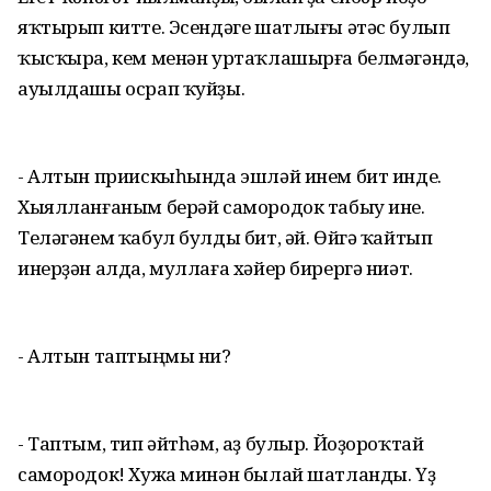
яҡтырып китте. Эсендәге шатлығы әтәс булып
ҡысҡыра, кем менән уртаҡлашырға белмәгәндә,
ауылдашы осрап ҡуйҙы.
- Алтын приискыһында эшләй инем бит инде.
Хыялланғаным берәй самородок табыу ине.
Теләгәнем ҡабул булды бит, әй. Өйгә ҡайтып
инерҙән алда, муллаға хәйер бирергә ниәт.
- Алтын таптыңмы ни?
- Таптым, тип әйтһәм, аҙ булыр. Йоҙороҡтай
самородок! Хужа минән былай шатланды. Үҙ