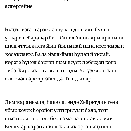
өлгөргәйне.
Һуңғы сәғәттәрҙе лә шулай дошман булып
үткәреп ебәрәләр бит. Сания балалары араһына
инеп ятты, әлегә йып-йылыҡай ғына кесе ҡыҙын
ҡосаҡланы. Бала йыш-йыш һулап йоҡлай,
йөрәге һүнеп барған шәм кеүек леберҙәп кенә
тибә. Ҡарсыҡ та арып, тынды. Ул үҙе яратҡан
оло ейәнсәре эргәһендә. Тындылар.
Дөм ҡараңғыла, һике ситендә Хәйретдин генә
убыр кеүек һерәйеп ултырыуын белә, теш
шығырлата. Инде бер нәмә лә эшләй алмай.
Кешеләр көрәп асҡан ҡыйыҡ өҫтөн яңынан