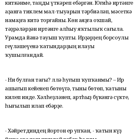
киткәнме, таңды үткәреп ебәргән. Юғиһә иртәнге
аҙанға тиклем мал-тыуарын тәрбиәләп, мәсеткә
намаҙға китә торғайны. Көн аяҙға оҡшай,
тәҙрәләрҙән иртәнге алһыу яҡтылыҡ сағыла.
Урамда йәнә тауыш ҡупты. Ирҙәрҙең борсоулы
геүләшеүенә ҡатындарҙың илауы
ҡушылғандай.
- Ни булған тағы? Әллә һуғыш ҡупҡанмы? – Ир
ашығып кейенеп бөтөүгә, тыны бөтөп, ҡатыны
килеп инде. Хәлһеҙләнеп, артһыҙ бүкәнгә сүкте,
һығылып илап ебәрҙе.
- Хәйретдиндең йортон ер упҡан, - ҡатын күҙ