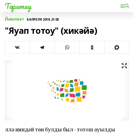
Торатау
Йәмғиәт
8 АПРЕЛЯ 2019, 21:00
"Яуап тотоу" (хикәйә)
Әллә ниндәй төн булды был - тотош ауылды