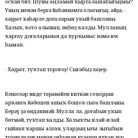
осҡан бит. Шуны аңламай ҡырталашаһығыҙмы?
Уның менән бергә йәһәннәмгә олағығыҙ, әйҙә, -
хәҙрәт ҡәһәрле доғаларын уҡый башланы.
Халыҡ, ҡото алынып, өнһөҙ ҡалды. Мулланың
ҡарғау доғаларынан да ҡурҡыныс нәмә юҡ
һымаҡ.
- Хәҙрәт, туҡтап тороғоҙ! Сығабыҙ хәҙер.
Кешеләр инде тәрәнәйеп киткән соҡорҙан
арҡанға йәбешеп ашыҡ-бошоҡ сыға башланы.
Берәү ҙә өндәшмәй. Мулла ла, доғаһын уҡып
бөтмәй, туҡтап ҡалды. Халыҡты илай-илай
сыйнап ҡаршы алған, уларҙың ығы-зығыһын
түҙемлелек менән ояһынан күҙәтеп ятҡан ҙур