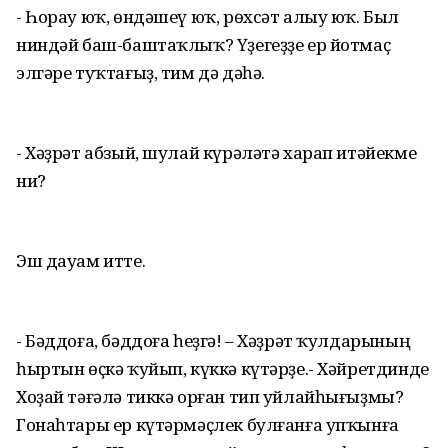
- Һорау юҡ, өндәшеү юҡ, рөхсәт алыу юҡ. Был
ниндәй баш-баштаҡлыҡ? Үҙегеҙҙе ер йотмаҫ
элгәре туҡтағыҙ, тим дә дәһә.
- Хәҙрәт абзый, шулай күрәләтә харап итәйекме
ни?
Эш дауам итте.
- Бәддоға, бәддоға һеҙгә! – Хәҙрәт ҡулдарының
һыртын өҫкә ҡуйып, күккә күтәрҙе.- Хәйретдинде
Хоҙай тәғәлә тиккә орған тип уйлайһығыҙмы?
Гонаһтары ер күтәрмәҫлек булғанға упҡынға