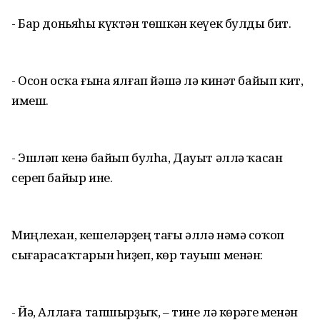
- Бар доньяһы күктән төшкән кеүек булды бит.
- Осон осҡа ғына ялғап йәшә лә кинәт байып кит,
имеш.
- Эшләп кенә байып булһа, Дауыт әллә ҡасан
сереп байыр ине.
Миңлехан, кешеләрҙең тағы әллә нәмә соҡоп
сығарасаҡтарын һиҙеп, көр тауыш менән:
- Йә, Аллаға тапшырҙыҡ, – тине лә көрәге менән