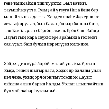
генә ҡыймаһын тип ҡурҡты. Был ваҡиға
тауышһыҙ үтте. Туғыҙ ай үтеүгә Ниса йәнә бер
малай тыпылдатты. Кендек инәһе Фәхерниса:
«Әстәғәфирулла, был балаң баҡыр башлы бит», -
тип ҡысҡырып ебәргән, имеш. Ерән баш Заһир
Дауыттың ҡара сәүкәләре араһында ғәләмәт
сая, уҫал, баш булып йөрөп үҫеп килә ине.
Хәйретдин күрә йөрөй: малай уныҡы. Уртын
ҡыҫа, тешен шығырлата, Хоҙай ир баланы унан
йәлләне, уның орлоғон ҡыутомшоҡ Дауыт
ояһына алып барып һалды. Урлап алып ҡайтып
булмай, ҡәһәр һуҡҡыры!..