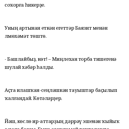
соҡорға һикерҙе.
Уның артынан еткән егеттәр Баязит менән
Әлмөхәмәт төштө.
- Башлайбыҙ, көт! – Миңлехан торба тишегенә
шулай хәбәр һалды.
Аҫта илашҡан-сеңләшкән тауыштар баҫылып
ҡалғандай. Көтәләрҙер.
Йәш, көслө ир-аттарҙың дәррәү эшенән ҡыйыҡ