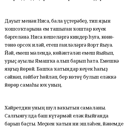
Дауыт менән Ниса, бала үҫтерәбеҙ, тип яҙын
ҡошсоҡтарына ем ташыған ҡоштар кеүек
бәргеләнә. Ниса кешеләргә киндер һуға, көнө-
төнө орсоҡ иләй, етеш ғаиләләргә йорт йыуа.
Йәй, емеш мәлендә, көйәнтәләп емеш йыйып,
урыҫ ауылы Ямашҡа алып барып һата. Емешкә
яңғыҙ йөрөй. Башҡа ҡатындар кеүек һағыҙ
сәйнәп, ғәйбәт һөйләп, бер көтөү булып еләккә
йөрөр самаһы юҡ уның.
Хәйретдин уның шул ваҡытын самаланы.
Салғыяғулда баш күтәрмәй еләк йыйғанда
барып баҫты. Меҫкен ҡатын ни эшләһен, йәнемде