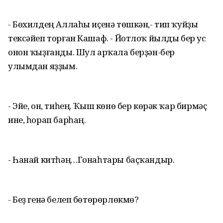
- Бөхилдең Аллаһы иҫенә төшкән,- тип ҡуйҙы
тексәйеп торған Кашаф. - Йотлоҡ йылды бер ус
онон ҡыҙғанды. Шул арҡала берҙән-бер
улымдан яҙҙым.
- Эйе, он, тиһең. Ҡыш көнө бер көрәк ҡар бирмәҫ
ине, һорап барһаң.
- Һанай китһәң…Гонаһтары баҫҡандыр.
- Беҙ генә белеп бөтөрөрлөкмө?