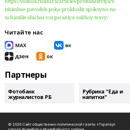
https://voshod.rbsmi.ru/articles/proisshestviya/v-
ishimbae-pavodok-poka-prokhodit-spokoyno-no-
uchastilis-sluchai-vozgoraniya-sukhoy-travy/
Читайте нас
Партнеры
Фотобанк
Рубрика "Еда и
журналистов РБ
напитки"
© 2026 Сайт общественно-политической газеты «Торатау»
города Ишимбая и Ишимбайского района