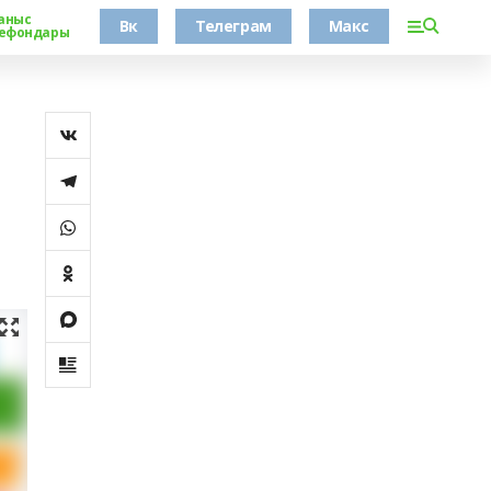
аныс
Вк
Телеграм
Макс
ефондары