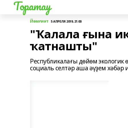
Торатау
Йәмғиәт
5 АПРЕЛЯ 2019, 21:00
"Ҡалала ғына и
ҡатнашты"
Республикалағы дөйөм экологик
социаль селтәр аша әүҙем хәбәр и