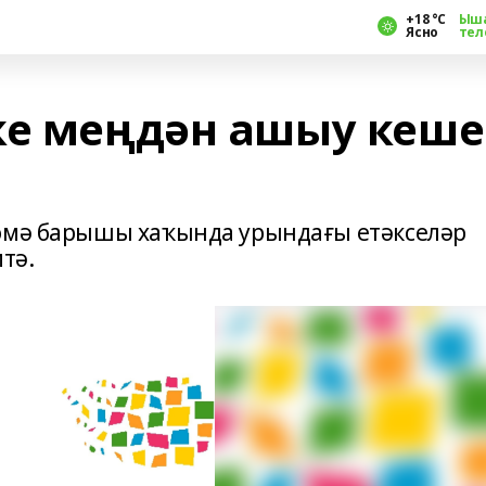
+18 °С
Ыш
Ясно
тел
ке меңдән ашыу кеше
 өмә барышы хаҡында урындағы етәкселәр
тә.