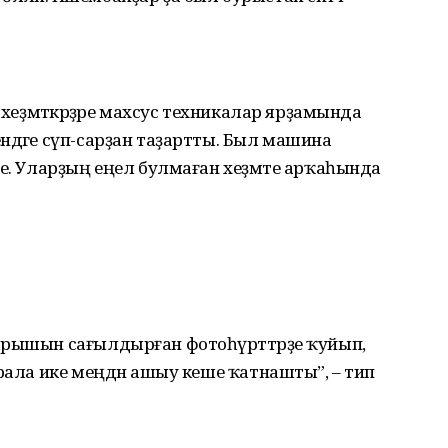
 хеҙмәткәрҙәре махсус техникалар ярҙамында
ндәге сүп-сарҙан таҙартты. Был машина
ре. Уларҙың еңел булмаған хеҙмәте арҡаһында
арышын сағылдырған фотоһүрәттәрҙе ҡуйып,
арала ике меңдән ашыу кеше ҡатнашты”, – тип