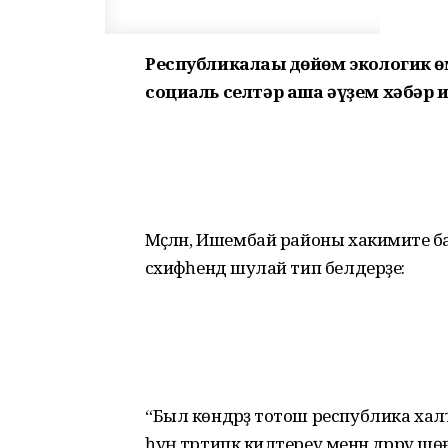
Республикалағы дөйөм экологик 
социаль селтәр аша әүҙем хәбәр и
Мәҫәлән, Ишембай районы хакимиәте 
сәхифәһендә шулай тип белдерҙе:
“Был көндәрҙә тотош республика х
һуң тәртипкә килтереү менән дәррәү ш