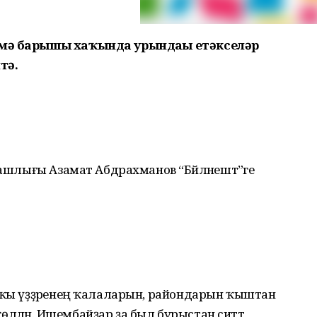
өмә барышы хаҡында урындағы етәкселәр
тә.
башлығы Азамат Абдрахманов “Бәйләнештә”ге
алҡы үҙҙәренең ҡалаларын, райондарын ҡыштан
өғөлләнә. Ишембайҙар ҙа был бурыстан ситтә