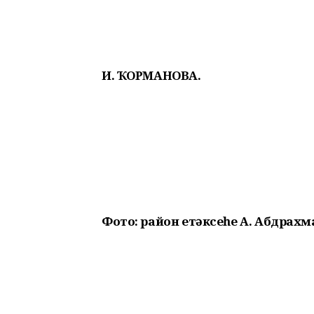
И. ҠОРМАНОВА.
Фото: район етәксеһе А. Абдрах