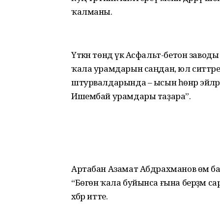
ҡалманы.
Үткән төндә үк Асфальт-бетон заводы
ҡала урамдарын саңдан, юл ситтәре
штурвалдарында – ысын һөнәр эйәлә
Ишембай урамдары таҙара”.
Артабан Азамат Абдрахманов өмә б
“Бөгөн ҡала буйынса ғына берҙәм с
хәбәр итте.