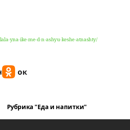
/-alala-yna-ike-me-d-n-ashyu-keshe-atnashty/
Рубрика "Еда и напитки"