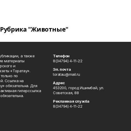
Рубрика "Животные"
публикации, а также
Телефон
кие материалы
8(34794) 4-11-22
рского и
Эл. почта
азеты «Торатау».
toratau@mail.ru
только по
й. Ссылка на
Адрес
у» обязательна. Для
453200, город Ишимбай, ул.
 активная гиперссылка
Советская, 88
 обязательна.
Рекламная служба
8(34794) 4-11-22