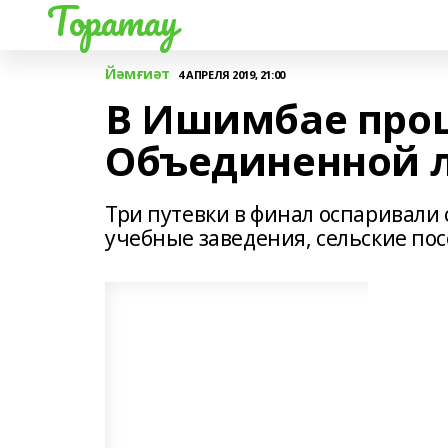
Торатау
Йәмғиәт
4 АПРЕЛЯ 2019, 21:00
В Ишимбае про
Объединенной 
Три путевки в финал оспаривали
учебные заведения, сельские по