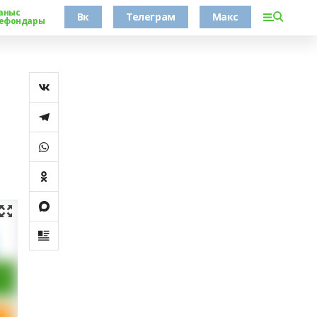
аныс
Вк
Телеграм
Макс
ефондары