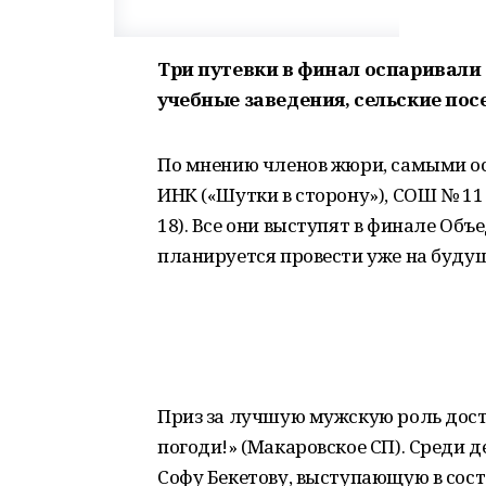
Три путевки в финал оспаривали
учебные заведения, сельские пос
По мнению членов жюри, самыми ос
ИНК («Шутки в сторону»), СОШ № 11
18). Все они выступят в финале Об
планируется провести уже на будущ
Приз за лучшую мужскую роль дост
погоди!» (Макаровское СП). Среди
Софу Бекетову, выступающую в сост