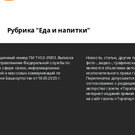
Рубрика "Еда и напитки"
ционный номер ПИ ТУ02-01813. Выписка
Новости, статьи, другие 
Управлением Федеральной службы по
фото-, видео-, графичес
в сфере связи, информационных
являются объектами авто
ий и массовых коммуникаций по
исключительного права г
ке Башкортостан от 19.05.2025 г.
Перепечатка допускается 
согласованию с редакцие
авторство газеты «Тората
интернет-изданий прямая
на сайт газеты «Торатау»