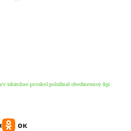
ra/v-ishimbae-proshel-polufinal-obedinennoy-ligi-