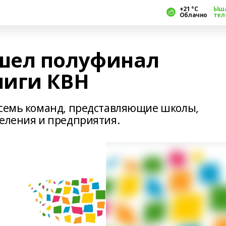
+21 °С
Ыш
Облачно
тел
шел полуфинал
лиги КВН
 семь команд, представляющие школы,
селения и предприятия.