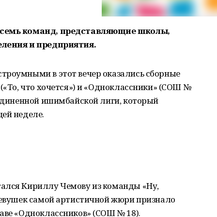
 семь команд, представляющие школы,
еления и предприятия.
троумными в этот вечер оказались сборные
 («То, что хочется») и «Одноклассники» (СОШ №
ъединенной ишимбайской лиги, который
ей неделе.
ался Кириллу Чемову из команды «Ну,
 девушек самой артистичной жюри признало
аве «Одноклассников» (СОШ № 18).