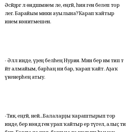
Әсәйҙәргә лә өндәшмәнем әле, еңгәй, һин генә белеп тор
әлегә. Барайым микән ауылына?Ҡарап ҡайтыр
инем көнитмешен.
- Әллә инде, үҙең беләһең Нурия. Мин бер нәмә тип тә
әйтә алмайым, барһаң ни бар, ҡарап ҡайт. Аҙаҡ
үкенерһең атыу.
-Тик, еңгәй, ней...Балаларҙы ҡараштырып тор
инде, бер көндә генә урап ҡайтыр ер түгел, алыҫ ти