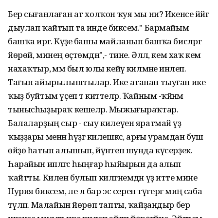
Бер сығанлаған ат холҡон ҡуя мы ни? Икенсе йәйгә
дыулап ҡайтып та инде бикәсем." Бармайым
башҡа иргә. Күҙе башы майланып башҡа бисәләргә
йөрөй, минең өҫтөмдән",- тине. Әллә, кем хаҡ кем
нахаҡтыр, әммә был юлы кейәү килмәне инәлеп.
Тағын айырылыштылар. Ике атанан тыуған ике
ҡыҙ буйтым үҫеп тә киттеләр. Ҡайным -ҡәйнәм
тынысһыҙыраҡ кешеләр. Мыжығыраҡтар.
Балаларҙың сыр - сыу килеүен яратмай үҙ
ҡыҙҙары менән һүҙгә килешкәс, арғы урамдан буш
өйҙө һатып алышып, йүнәтеп шунда күсерҙек.
Һарайын ипләгәс һыңғар һыйырын да алып
ҡайтты. Килен булып килгәнемдән үҙ итте мине
Нурия бикәсем, әле лә бар эс серен түгергә миңә саба
тәүләп. Малайын йөрөп тапты, ҡайҙандыр бер