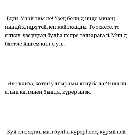
-Еңгәәәй! Улай тимә әле! Үҙең беләң дә инде минең
ниндәй хәлдәрҙә тейәлеп ҡайтҡанды. То эскесе, то
ялҡау, үҙе уңған булһа әпсәләре төшә араға йә. Мин дә
бәхетле йәшәгем килә лә ул...
- Әле ҡайҙа, көтөп ултырамы кейәү бала? Нишләп
алып килмәнең бында, күрер инек.
-Ҡуй сәле, яҙған мал булһа күрерһегеҙ күрмәй ней.