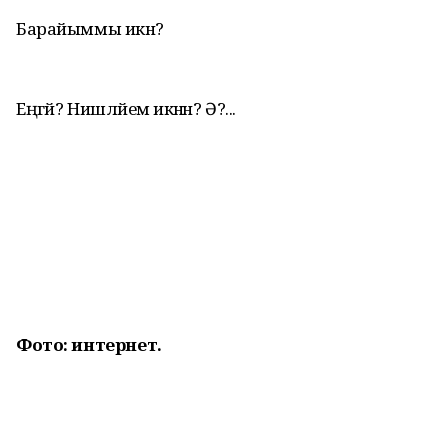
Барайыммы икән?
Еңгәй? Нишләйем икәнәәән? Ә?...
Фото: интернет.