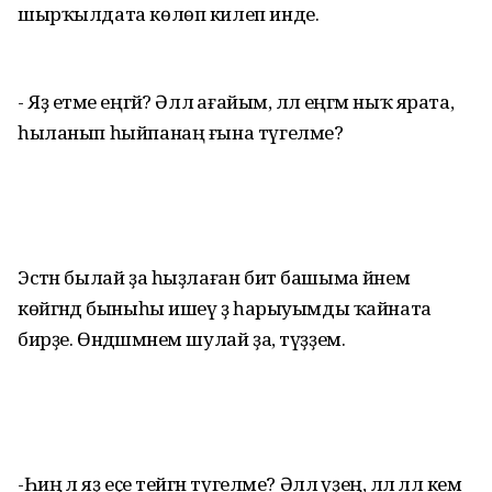
шырҡылдата көлөп килеп инде.
- Яҙ етәме еңгәй? Әллә ағайым, әллә еңгәм ныҡ ярата,
һыланып һыйпанаң ғына түгелме?
Эстән былай ҙа һыҙлаған бит башыма йәнем
көйгәндә быныһы ишеү ҙә һарыуымды ҡайната
бирҙе. Өндәшмәнем шулай ҙа, түҙҙем.
-Һиңә лә яҙ еҫе тейгән түгелме? Әллә үҙең, әллә әллә кем