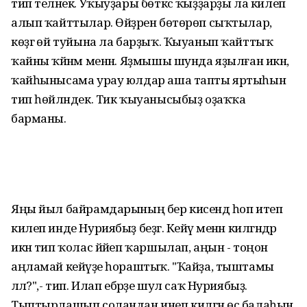
тип теләнек. Уҡыуҙары бөткәс ҡыҙҙарҙы ла килеп
алып ҡайттылар. Өйҙәрен бөтөрөп сыҡтылар,
көҙгә өй туйына ла барҙыҡ. Ҡыуанып ҡайттыҡ
ҡайны ҡәйнәм менән. Яҙмышы шунда яҙылған икән,
ҡайһынысама урау юлдар аша тапты яртыһын
тип һөйләндек. Тик ҡыуанысыбыҙ оҙаҡҡа
барманы.
Яңы йыл байрамдарының бер кисендә һоп итеп
килеп инде Нуриябыҙ беҙгә. Кейәү менән килгәндәр
икән тип ҡолас йәйеп ҡаршылап, аңын - тоңон
аңламай кейәүҙе һораштыҡ. "Ҡайҙа, тыштамы
әллә?",- тип. Илап ебәрҙе шул саҡ Нуриябыҙ.
Тыптырлашып соландан инеп килгән өс балаһын