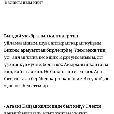
Ҡалайтайым икән?
Бындай уҡ хәбәр алып килгәндер тип
уйламағайным, шуға аптырап ҡарап ҡуйҙым.
Бикәсем арыуыҡтан бирле ирһеҙ. Үҙем менән тиң
ул , айлап ҡына кесе йәшкә. Ирҙән уңманымы, әллә
үҙе иргә күнмәүеме, белгән юҡ. Айырылып ҡайта ла
килә, ҡайта ла килә. Өс балаһы ир етеп килә. Ана
бит, тағы ла берәйһен ҡаратҡан инде. Әтеү ҡайҙан
эҙләп килһен етем ир.
- Атааҡ! Ҡайҙан килгән инде был кейәү? Электән
танышһығыҙҙыр, алып ҡайтам уҡ тигәс.