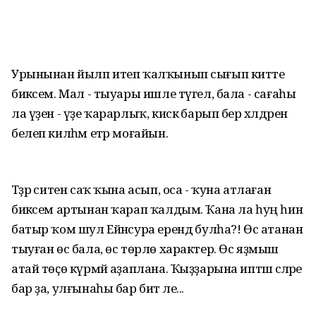
Урынынан йылп итеп ҡалҡынып сығып китте
бикәсем. Мал - тыуары ишле түгел, бала - сағаһы
ла үҙен - үҙе ҡарарлыҡ, кискә барып бер хәлдәрен
белеп килһәм етәр моғайын.
Тәҙрә ситен саҡ ҡына асып, оса - ҡуна атлаған
бикәсем артынан ҡарап ҡалдым. Ҡана ла һуң һин
батыр ҡом шул Ейәнсура ерендә булһа?! Өс атанан
тыуған өс бала, өс төрлө характер. Өс яҙмыш
атай төҫө күрмәй аҙаплана. Ҡыҙҙарына иптәш әсәләре
бар ҙа, улғынаһы бар бит әле...