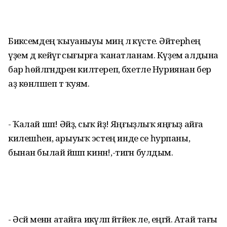
Бикәсемдең ҡыуаныуы миңә лә күсте. Әйтерһең
үҙем дә кейәүгә сығырға ҡанатланам. Күҙем алдына
бар һөйләгәндәрен килтереп, бәхетле Нуриянан бер
аҙ көнләшеп тә ҡуям.
- Ҡалай шәп! Әйҙә, сыҡ әйҙә! Яңғыҙлыҡ яңғыҙ айға
килешһен, арыуыҡ эстең инде әсе һурпаны,
бынан былай йәшәп кинән!,-тигән булдым.
- Әсәй менән атайға икәүләп әйтәйек әле, еңгәй. Атай тағы