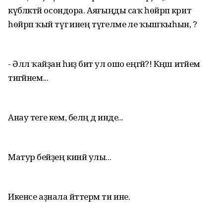
күбәләктәй осондора. Аяғыңды саҡ һөйрәп кәритә
һөйрәп ҡый түгә инең түгелме әле ҡышҡыһын, ә?
- Әллә ҡайҙан һиҙә бит ул ошо еңгәй?! Кәңәш итәйем
тигәйнем...
Анау теге кем, беләң дә инде...
Матур әбейҙең кинйә улы...
Икенсе аҙнала әйттерәм ти ине.