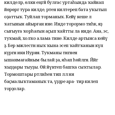
килделәр, өлкән еңгәй булғас уртаһында ҡайнап
йөрөргә тура килде, рәтенә килтереп бата уҡытып
оҙаттыҡ. Туйлап торманыҡ. Кейәү кеше лә
ҡатынын айырған ине. Инде торормо тиһәк, яҙ
сығыуға ҡорһағын аҫып ҡайтты ла инде. Ана, эсә,
туҡмай, холҡо алама тине. Килде артынса кейәү
ҙә. Бер мәжлестән ныҡ ҡына эсеп ҡайтҡанын күп
күргән икән Нурия. Туҡманы тигәненә
ышанмағайным былай ҙа, яһап һөйләгән. Йәйгә
ҡыҙҙары тыуҙы. Өй йүнәтеп башҡа сыҡтылар.
Тормоштары рәтләнһен тип әллә ни
баҫмалыҡтаманыҡ та, үҙҙәре ара- тирә килеп
торҙолар.