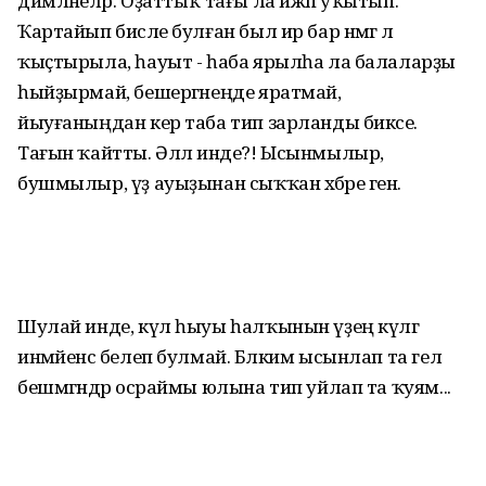
димләнеләр. Оҙаттыҡ тағы ла ижәп уҡытып.
Ҡартайып бисәле булған был ир бар нәмәгә лә
ҡыҫтырыла, һауыт - һаба ярылһа ла балаларҙы
һыйҙырмай, бешергәнеңде яратмай,
йыуғаныңдан кер таба тип зарланды бикәсе.
Тағын ҡайтты. Әллә инде?! Ысынмылыр,
бушмылыр, үҙ ауыҙынан сыҡҡан хәбәре генә.
Шулай инде, күл һыуы һалҡынын үҙең күлгә
инмәйенсә белеп булмай. Бәлким ысынлап та гел
бешмәгәндәр осраймы юлына тип уйлап та ҡуям...