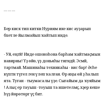
… … …
Бер кискә тип киткән Нуриям ике кис ауҙарып
бәхетле йылмайып ҡайтып инде.
- Уй, еңгәй! Инде ошоноһона барһам ҡайтмаҫмын
навирны! Үҙ өйө, үҙ доньяһы тигәндәй. Эсмәй,
тартмай. Машинаһы техникаһы - вис бар! Әсәһе
күптән түгел генә үлеп ҡалған. Өр яңы өй ҙә һалып
ята. Туған - тыумасалы үҙе. Сығайым да ҡуяйым
! Алыҫ ер тауыш -тоуыш та ишетелмәҫ, хәҙер кеше
һүҙ йөрөтөргә әүәҫ бит.