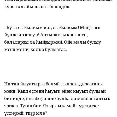
күреп хәл айышына төшөндөк.
- Бүтән сыҡмайым иргә, сыҡмайым! Миңә тигән
йүнле ир юҡ ул! Аптыратты көнләшеп,
балаларҙы ла һыйҙырмай. Өйө малы булыу
менән ме ни, холҡо булмағас.
Ни тип йыуатырға белмәй тын ҡалдыҡ ағаһы
менән. Ҡыш өҫтөнән һыуыҡ өйөнә ҡыуып булмай
бит инде, ғаиләбеҙ ишле булһа ла мөйөш таптыҡ
яҙғаса. Туған бит. Ят ярлыҡамай - үҙеңдеке
үлтермәй, тиҙәр мәле?