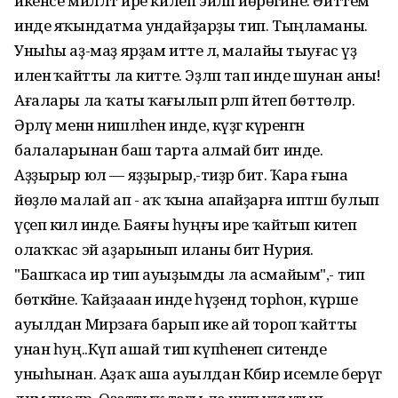
икенсе милләт ире килеп эйәләп йөрөгәйне. Әйттем
инде яҡындатма ундайҙарҙы тип. Тыңламаны.
Уныһы аҙ-маҙ ярҙам итте лә, малайы тыуғас үҙ
иленә ҡайтты ла китте. Эҙләп тап инде шунан аны!
Ағалары ла ҡаты ҡағылып әрләп әйтеп бөттөләр.
Әрләү менән нишләһен инде, күҙгә күренгән
балаларынан баш тарта алмай бит инде.
Аҙҙырыр юл — яҙҙырыр,-тиҙәр бит. Ҡара ғына
йөҙлө малай ап - аҡ ҡына апайҙарға иптәш булып
үҫеп килә инде. Баяғы һуңғы ире ҡайтып китеп
олаҡҡас эй аҙарынып иланы бит Нурия.
"Башҡаса ир тип ауыҙымды ла асмайым",- тип
бөткәйне. Ҡайҙааан инде һүҙендә торһон, күрше
ауылдан Мирзаға барып ике ай тороп ҡайтты
унан һуң..Күп ашай тип күпһенеп ситенде
уныһынан. Аҙаҡ аша ауылдан Кәбир исемле берәүгә