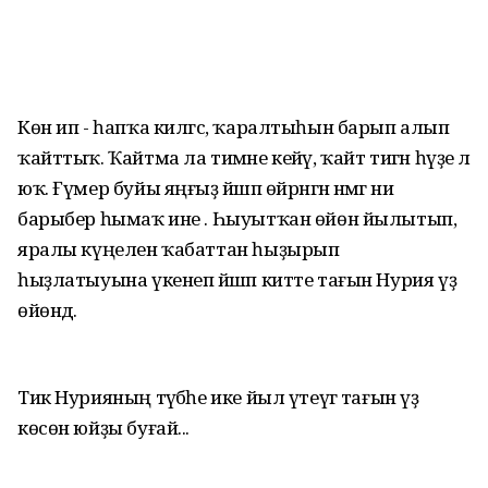
Көн ип - һапҡа килгәс, ҡаралтыһын барып алып
ҡайттыҡ. Ҡайтма ла тимәне кейәү, ҡайт тигән һүҙе лә
юҡ. Ғүмер буйы яңғыҙ йәшәп өйрәнгән нәмәгә ни
барыбер һымаҡ ине . Һыуытҡан өйөн йылытып,
яралы күңелен ҡабаттан һыҙырып
һыҙлатыуына үкенеп йәшәп китте тағын Нурия үҙ
өйөндә.
Тик Нурияның тәүбәһе ике йыл үтеүгә тағын үҙ
көсөн юйҙы буғай...