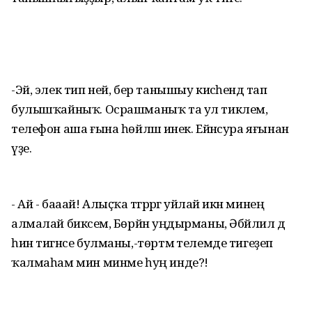
-Эй, элек тип ней, бер танышыу кисәһендә тап
булышҡайныҡ. Осрашманыҡ та ул тиклем,
телефон аша ғына һөйләшә инек. Ейәнсура яғынан
үҙе.
- Ай - бааай! Алыҫҡа тәгәрәргә уйлай икән минең
алмалай бикәсем, Бөрйән уңдырманы, Әбйәлил дә
һин тигәнсе булманы,-төртмә телемде тигеҙеп
ҡалмаһам мин минме һуң инде?!