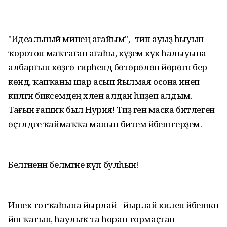
"Идеальный минең ағайым",- тип ауыҙ һыуын
ҡоротоп маҡтаған ағаһы, күҙемә күк һалыуына
албарғып көҙгө тирәһендә бөтөрөлөп йөрөгән бер
көндә, ҡапҡаны шар асып йылмая осона инеп
килгән бикәсемдең хәлен алдан һиҙеп алдым.
Тағын ғашиҡ был Нурия! Тиҙ генә маска битлеген
өҫтәлдәге ҡаймаҡҡа манып битемә йәбештерҙем.
Белгәненән белмәгәне күп булһын!
Ишек тотҡаһына йырлай - йырлай килеп йәбешкән
йәш ҡатын, һаулыҡ та һорап тормаҫтан