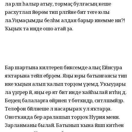
ла әрләп һалыр атыу, тормаҫ булғасың кеше
расхутлап йөрөмә тип әрләгәйне бит теге юлы
ла.Уңмаҫымды белһәм алдан барыр инемме ни?!
Ҡыҙыҡ та инде ошо атай ҙа.
Бар шартына килтереп бикәсемде алыҫ Ейәнсура
яҡтарына тейәп ебәрҙем. Яңы юры батынғансы тип
ике ҡыҙын алып ҡалып торҙом үҙемдә. Уҡыуҙары
ла үҙгәрер йә, яңы ер ят бит инде ҡайһылай итһәң дә.
Беҙҙең балаларға өйрәнеп тә бөткәндәр, ситләшмәйҙәр.
Телефон бәйләнеше лә насарыраҡ ул яҡтарҙа.
Онотҡанда бер аралашып торҙоҡ Нурия менән.
Зарланманы былай. Батынып ҡына йәшәп китһен