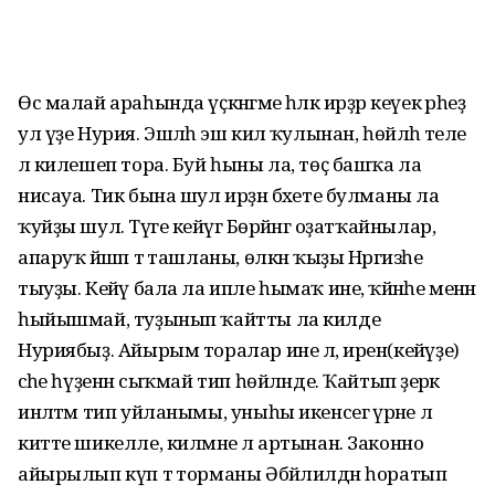
Өс малай араһында үҫкәнгәме һәләк ирҙәр кеүек әрһеҙ
ул үҙе Нурия. Эшләһә эш килә ҡулынан, һөйләһә теле
лә килешеп тора. Буй һыны ла, төҫ башҡа ла
нисауа. Тик бына шул ирҙән бәхете булманы ла
ҡуйҙы шул. Тәүге кейәүгә Бөрйәнгә оҙатҡайнылар,
апаруҡ йәшәп тә ташланы, өлкән ҡыҙы Нәргизәһе
тыуҙы. Кейәү бала ла ипле һымаҡ ине, ҡәйнәһе менән
һыйышмай, туҙынып ҡайтты ла килде
Нуриябыҙ. Айырым торалар ине лә, ирен(кейәүҙе)
әсәһе һүҙенән сыҡмай тип һөйләнде. Ҡайтып әҙерәк
инәлтәм тип уйланымы, уныһы икенсегә әүрәне лә
китте шикелле, килмәне лә артынан. Законно
айырылып күп тә торманы Әбйәлилдән һоратып