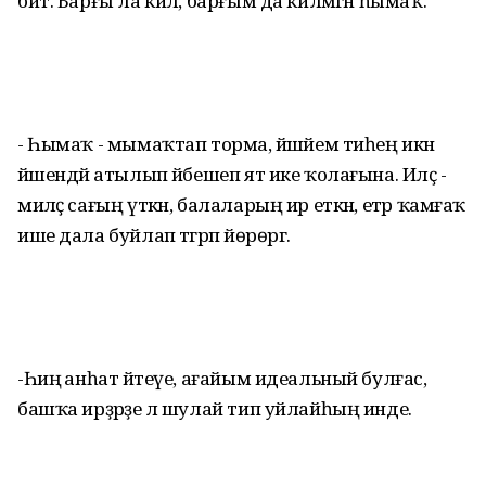
бит. Барғы ла килә, барғым да килмәгән һымаҡ.
- Һымаҡ - мымаҡтап торма, йәшәйем тиһең икән
йәшендәй атылып йәбешеп ят ике ҡолағына. Иләҫ -
миләҫ сағың үткән, балаларың ир еткән, етәр ҡамғаҡ
ише дала буйлап тәгәрәп йөрөргә.
-Һиңә анһат әйтеүе, ағайым идеальный булғас,
башҡа ирҙәрҙе лә шулай тип уйлайһың инде.