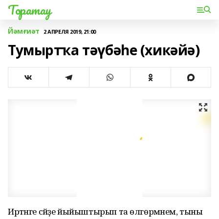
Торатау
Йәмғиәт
2 АПРЕЛЯ 2019, 21:00
Тумыртҡа тәүбәһе (хикәйә)
Иртәнге сәйҙе йыйыштырып та өлгөрмәнем, тыны