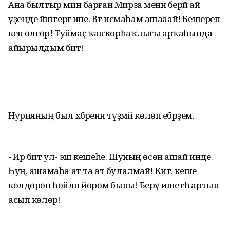
Ана былтыр мин барған Мирза менән берәй ай
үҙеңде йәшәтергә ине. Вәт исмаһам ашааай! Бешереп
кенә өлгөр! Туймаҫ ҡапҡорһаҡлығы арҡаһында
айырылдым бит!
Нурияның был хәбәренән түҙмәй көлөп ебәрҙем.
- Ир бит ул- эш кешеһе. Шуның өсөн ашай инде.
Һуң, ашамаһа ат та ат булалмай! Кит, кеше
көлдөрөп һөйләп йөрөмә быны! Берәү ишетһә артын
асып көлөр!