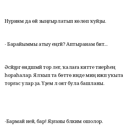
Нуриям да өй зыңғырлатып көлөп ҡуйҙы.
- Барайыммы атыу еңгәй? Аптыранам бит...
Әсәйҙәргә өндәшмәй тор әлегә, ҡалаға китте тиерһең
һораһалар. Ялҡып та бөттө инде миңә ижәп уҡыта
торғас улар ҙа. Үҙемә лә оят була башланы.
-Бармай ней, бар! Яҙғаны бәлким ошолор.