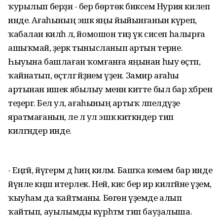
ҡурылып берҙән - бер бөртөк бикәсем Нурия килеп
инде. Ағаһының эшкә яңы йыйынғанын күреп,
ҡабалан килһә лә, йомошон тиҙ үк сисеп һалырға
ашыҡмай, әҙерәк тынысланып артын терәне.
Һыуына башлаған ҡомғанға яңынан һыу өҫтәп,
ҡайнатып, өҫтәлгә әйҙәнем үҙен. Замир ағаһы
артынан ишек ябылыу менән китте был бар хәбәрен
теҙергә. Белә ул, ағаһының артыҡ ләпелдәүҙе
яратмағанын, әле лә ул эшкә киткәндер тип
килгәндер инде.
- Еңгәй, йүгерәм дә һиңә киләм. Башҡа кемем бар инде
йүнле кәңәш итерлек. Ней, кисә бер ир килгәйне үҙемә,
ҡыуһам да ҡайтманы. Бөгөн үҙемде алып
ҡайтып, ауылымды күрһәтәм тип бауҙалыша.