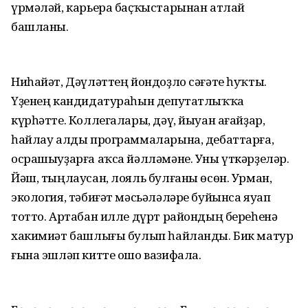
үрмәләй, карьера баҫҡыстарынан атлай
башланы.
Ниһайәт, Дәүләттең йондоҙло сәғәте һуҡты.
Үҙенең кандидатураһын депутатлыҡҡа
күрһәтте. Коллегалары, дәү, йыуан ағайҙар,
һайлау алды программаларына, дебаттарға,
осрашыуҙарға аҡса йәлләмәне. Уны үткәрҙеләр.
Йәш, тыңлаусан, лояль булғаны өсөн. Урман,
экология, тәбиғәт мәсьәләләре буйынса яуап
тотто. Артабан илле дүрт райондың береһенә
хакимиәт башлығы булып һайланды. Бик матур
ғына эшләп китте ошо вазифала.