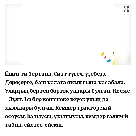
Йәшәгән ти бер ғаилә. Ситтә түгел, үҙебеҙҙә.
Дөрөҫөрәге, баш ҡалаға яҡын ғына ҡасабала.
Уларҙың бер генә бөртөк улдары булған. Исеме
– Дәүләт. Һәр бер кешенеке кеүек уның да
хыялдары булған. Кемдер тракторсы йә
осоусы, һатыусы, уҡытыусы, кемдер ғалим йә
табип, сәйәхәтсе, сәйәсмән.