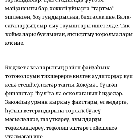
майҙансығы бар, хоккей уйнарға “тартма”
эшләнгән, боҙ туңдырылған, бөхтәлек ине. Бала-
сағаларҙың сыр-сыу тауыштары ишетелде. Тик
ҡоймалары буялмаған, яҡтыртыу ҡоролмалары
юҡ ине.
Бюджет аҡсаларының район файҙаһына
тотонолоуын тикшерергә килгән аудиторҙар күп
кенә етешһеҙлектәр тапты. Хөкүмәт бүлгән
финанстар “һул”ға ла осҡолағанын һиҙҙеләр.
Законһыҙ урман ҡырҡыу факттары, етемдәргә,
һуғыш ветерандарына торлаҡ бүлеү
мәсьәләләре, газ үткәреү, ауылдарҙы
төҙөкләндереү, төҙөлөш эштәре тейешенсә
үтәлмәгән ине.