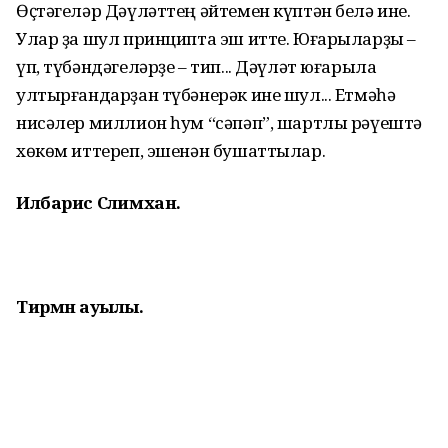
Өҫтәгеләр Дәүләттең әйтемен күптән белә ине.
Улар ҙа шул принципта эш итте. Юғарыларҙы –
үп, түбәндәгеләрҙе – тип... Дәүләт юғарыла
ултырғандарҙан түбәнерәк ине шул... Етмәһә
нисәлер миллион һум “сәпәп”, шартлы рәүештә
хөкөм иттереп, эшенән бушаттылар.
Илбарис Сәлимхан.
Тирмән ауылы.