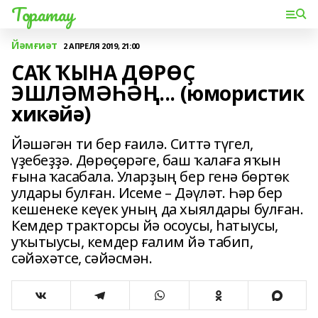
Торатау
Йәмғиәт
2 АПРЕЛЯ 2019, 21:00
САҠ ҠЫНА ДӨРӨҪ
ЭШЛӘМӘҺӘҢ... (юмористик
хикәйә)
Йәшәгән ти бер ғаилә. Ситтә түгел,
үҙебеҙҙә. Дөрөҫөрәге, баш ҡалаға яҡын
ғына ҡасабала. Уларҙың бер генә бөртөк
улдары булған. Исеме – Дәүләт. Һәр бер
кешенеке кеүек уның да хыялдары булған.
Кемдер тракторсы йә осоусы, һатыусы,
уҡытыусы, кемдер ғалим йә табип,
сәйәхәтсе, сәйәсмән.