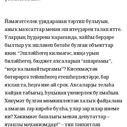
Йәмәғәтселек үҙидаранан тәртип булыуын,
аныҡ маҡсаттар менән эш итеүҙәрен талап итте.
Уларҙың һүҙҙәренә ҡарағанда, ҡайһы берҙәре
былтыр уҡ эшләнеп бөтәһе булған объекттар
икән. “Эшләйһегеҙ килмәгәс, ниңә урын
биләйһегеҙ, бюджет аҡсаларын “ашарғамы”,
“кеҫә ҡалынайтырғамы”? Кисекмәҫтән
бөтөрөргә тейешһегеҙ етешһеҙлектәрҙе, бар
яҡлап та, һеҙгә ике ай срок. Аҡсаларҙы теләһә
ҡайҙан табығыҙ, һуңынан үкенерлек булмаһын.
Хөкүмәт бүлгән мөмкинлектән халыҡ файҙалана
алмаған. Әгәр киреһе булһа, улар зар илар инеме
ни? Хакимиәт башлығы менән депутаттар –
яуаплы механизмдар!” – тип тәнҡитләп