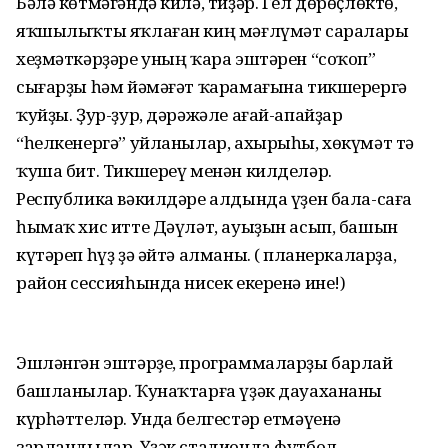
Бәлә көтмәгәндә килә, тиҙәр. Гел дөрөҫлөктө,
яҡшылыҡты яҡлаған киң мәғлүмәт саралары
хеҙмәткәрҙәре уның ҡара эштәрен “соҡоп”
сығарҙы һәм йәмәғәт ҡарамағына тикшерергә
ҡуйҙы. Ҙур-ҙур, дәрәжәле ағай-апайҙар
“һелкенергә” уйланылар, ахырыһы, хөкүмәт тә
ҡуша бит. Тикшереү менән килделәр.
Республика вәкилдәре алдында үҙен бала-саға
һымаҡ хис итте Дәүләт, ауыҙын асып, башын
күтәреп һүҙ ҙә әйтә алманы. (Ә планеркаларҙа,
район сессияһында нисек екеренә ине!)
Эшләнгән эштәрҙе, программаларҙы барлай
башланылар. Ҡунаҡтарға үҙәк дауахананы
күрһәттеләр. Унда белгестәр етмәүенә
зарландылар. Үҙәк стадионда футбол