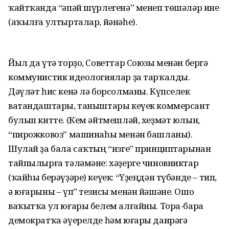
ҡайтҡанда “әпәй шүрлегенә” менеп төшәләр ине
(аҡылға ултырталар, йәнәһе).
Йыл да үтә торҙо, Советтар Союзы менән бергә
коммунистик идеологиялар ҙа тарҡалды.
Дәүләт һис кенә лә борсолманы. Күпселек
ватандаштары, таныштары кеүек коммерсант
булып китте. (Кем әйтмешләй, хеҙмәт юлын,
“пирожковоз” машинаһы менән башланы).
Шулай ҙа бала саҡтың “изге” принциптарынан
тайпылырға тәләмәне: хәҙерге чиновниктар
(ҡайһы берәүҙәре) кеүек: “Үҙеңдән түбәнде – тип,
ә юғарыны – үп” тезисы менән йәшәне. Ошо
ваҡытҡа ул юғары белем алғайны. Тора-бара
демократҡа әүерелде һәм юғары даирәгә