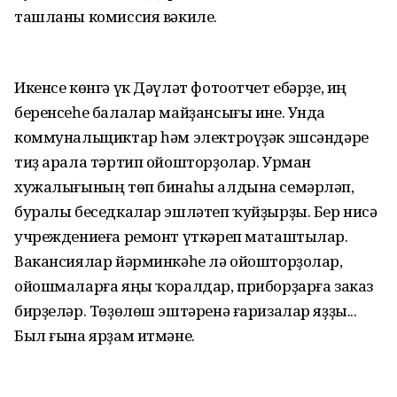
ташланы комиссия вәкиле.
Икенсе көнгә үк Дәүләт фотоотчет ебәрҙе, иң
беренсеһе балалар майҙансығы ине. Унда
коммунальщиктар һәм электроүҙәк эшсәндәре
тиҙ арала тәртип ойошторҙолар. Урман
хужалығының төп бинаһы алдына семәрләп,
буралы беседкалар эшләтеп ҡуйҙырҙы. Бер нисә
учреждениеға ремонт үткәреп маташтылар.
Вакансиялар йәрминкәһе лә ойошторҙолар,
ойошмаларға яңы ҡоралдар, приборҙарға заказ
бирҙеләр. Төҙөлөш эштәренә ғаризалар яҙҙы...
Был ғына ярҙам итмәне.