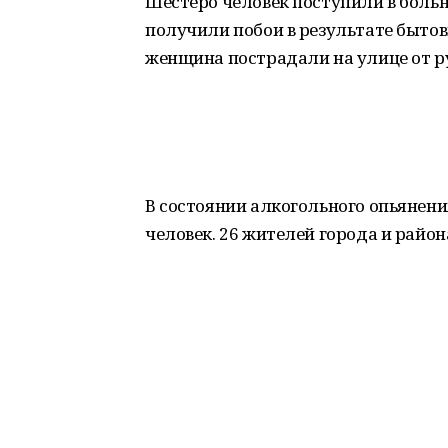
Шестеро человек поступили в больн
получили побои в результате бытов
женщина пострадали на улице от ру
В состоянии алкогольного опьянен
человек. 26 жителей города и райо