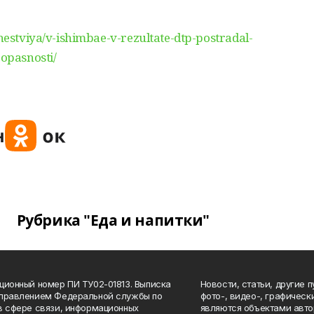
shestviya/v-ishimbae-v-rezultate-dtp-postradal-
opasnosti/
Рубрика "Еда и напитки"
ционный номер ПИ ТУ02-01813. Выписка
Новости, статьи, другие 
Управлением Федеральной службы по
фото-, видео-, графичес
в сфере связи, информационных
являются объектами авто