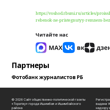
https://voshod.rbsmi.ru/articles/prois
rebenok-ne-pristegnutyy-remnem-bez
Читайте нас
Партнеры
Фотобанк журналистов РБ
© 2026 Сайт общественно-политической газеты
Регистра
«Торатау» города Ишимбая и Ишимбайского
выдана 
района
надзору 