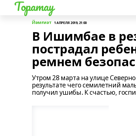
Торатау
Йәмғиәт
1 АПРЕЛЯ 2019, 21:00
В Ишимбае в ре
пострадал ребен
ремнем безопас
Утром 28 марта на улице Северно
результате чего семилетний мал
получил ушибы. К счастью, госп