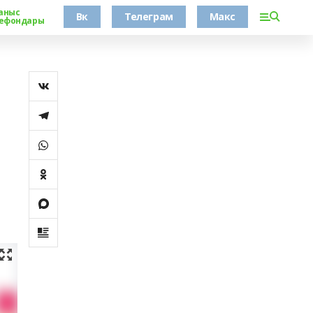
аныс
Вк
Телеграм
Макс
ефондары