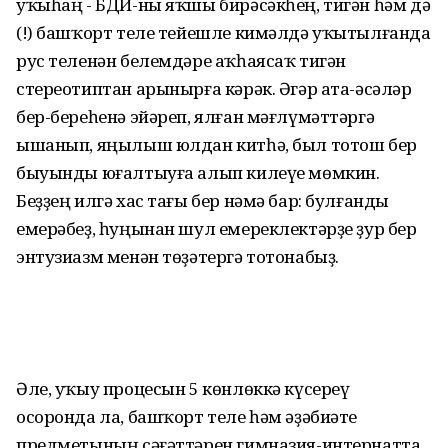
уҡыһаң - БДИ-ны яҡшы бирәсәкһең, тигән һәм дә
(!) башҡорт теле тейешле кимәлдә уҡытылғанда
рус теленән белемдәре аҡһаясаҡ тигән
стереотиптан арынырға кәрәк. Әгәр ата-әсәләр
бер-береһенә эйәреп, ялған мәғлүмәттәргә
ышанып, яңылыш юлдан китһә, был тотош бер
быуынды юғалтыуға алып килеүе мөмкин.
Беҙҙең илгә хас тағы бер нәмә бар: булғанды
емерәбеҙ, һуңынан шул емереклектәрҙе ҙур бер
энтузиазм менән төҙәтергә тотонабыҙ.
Әле, уҡыу процесын 5 көнлөккә күсереү
осоронда ла, башҡорт теле һәм әҙәбиәте
предметының сәғәттәрен гимназия-интернатта