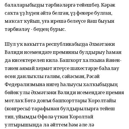
балаларыбыҙҙы тәрбиәләргә тейешбеҙ. Кәрәк
саҡта үҙ һүҙен әйтә белгән, үҙ фекере булған,
маҡсат ҡуйып, уға ирешә белеүсе йәш быуын
тәрбиәләү - беҙҙең бурыс.
Шул уҡ ваҡытта республикабыҙҙа Әхмәтзәки
Вәлиди исемендәге премияны булдырыу һаман
да кисектерелеп килә. Башҡорт халҡына йәнен-
тәнен аямай хеҙмәт итеүсе шәхестәрҙе баһалау
өсөн данлыҡлы ғалим, сәйәсмән, Рәсәй
Федерализмына нигеҙ һалыусы халҡыбыҙҙың
бөйөк улы Әхмәтзәки Вәлиди исемендәге премия
мотлаҡ Бөтә донъя башҡорттары Ҡоролтайы
(конгресы) тарафынан булдырылырға тейеш
тип, уйымды Өфөлә үткән Ҡоролтай
ултырышында ла әйттем һәм әле лә