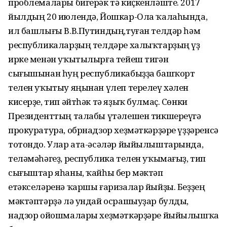
проблемалары бигерәк тә киҫкенләште. 2017
йылдың 20 июлендә, Йошкар-Ола ҡалаһында,
ил башлығы В.В.Путиндың,туған телдәр һәм
республикаларҙың телдәре халыҡтарҙың үҙ
ирке менән уҡытылырға тейеш тигән
сығышынан һуң республикабыҙҙа башҡорт
телен уҡытыу яңынан үлеп терелеү хәлен
кисерҙе, тип әйтһәк тә яҙыҡ булмаҫ. Сөнки
Президенттың талабы үтәлешен тикшереүгә
прокуратура, обрнадзор хеҙмәткәрҙәре үҙҙәренсә
тотондо. Улар ата-әсәләр йыйылыштарында,
теләмәһәгеҙ, республика телен уҡымағыҙ, тип
сығыштар яһаны, ҡайһы бер мәктәп
етәкселәренә ҡаршы ғаризалар йыйҙы. Беҙҙең
мәктәптәрҙә лә ундай осрашыуҙар булды,
надзор ойошмалары хеҙмәткәрҙәре йыйылышҡа