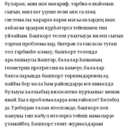
булараҡ, мин нәҡ мәғариф, тәрбиә өлкәһенән
сығып, милләт үҫеше өсөн аяҡ салған,
системалы ҡарарға кәрәк мәсьәләләрҙең ныҡ
аҡһаған ерҙәрен күрһәтергә тейешмен тип
уйлайым. Башҡорт телен уҡытыуҙа килеп сығып
торған проблемалар, бигерәк тә ғаиләлә туған
тел тәрбиәһе алмау, башҡорт телендә
аралашыусы йәштәр, балалар һанының
геометрик прогрессияла кәмеүе, балалар
баҡсаларында башҡорт төркөмдәренең әҙ,
ҡайһы бер ҡала һәм райондарҙа юҡ кимәлдә
булыуы халҡыбыҙ киләсәгенә ҡурҡыныс менән
янай. Был проблемаларҙа кем ғәйепле? Бөтәбеҙ
ҙә. Үҙебеҙҙән талап ителгәнде, башҡортлоҡ
ҡануны тип ҡабул ителергә тейеш нәмәләрҙе
үтәмәйбеҙ. Башҡорт гәзит-журналдарын