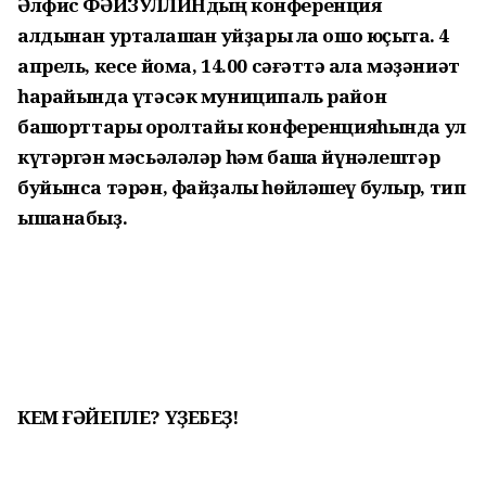
Әлфис ФӘЙЗУЛЛИНдың конференция
алдынан уртаҡлашҡан уйҙары ла ошо юҫыҡта. 4
апрель, кесе йома, 14.00 сәғәттә ҡала мәҙәниәт
һарайында үтәсәк муниципаль район
башҡорттары ҡоролтайы конференцияһында ул
күтәргән мәсьәләләр һәм башҡа йүнәлештәр
буйынса тәрән, файҙалы һөйләшеү булыр, тип
ышанабыҙ.
КЕМ ҒӘЙЕПЛЕ? ҮҘЕБЕҘ!