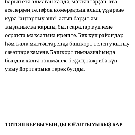
барып етә алмаған хәлдә, мәктәптәрҙән, ата-
әсәләрҙең телефон номерҙарын алып, үҙҙәренә
күрә “аңғартыу эше” алып барҙы. Һәм,
ҡыҙғанысҡа ҡаршы, был саралар күп кенә
осраҡта маҡсатына иреште. Бик күп райондар
һәм ҡала мәктәптәрендә башҡорт телен уҡытыу
сәғәттәре кәмене. Башҡорт гимназияһында
бындай хәлгә төшмәнек, беҙҙең тәжрибә күп
уҡыу йорттарына терәк булды.
ТОТОШ БЕР БЫУЫНДЫ ЮҒАЛТЫУЫБЫҘ БАР