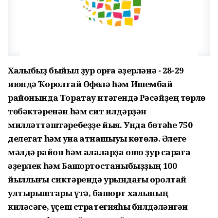
Халҡыбыҙ быйыл ҙур ҡорға әҙерләнә - 28-29
июндә Ҡоролтай Өфөлә һәм Ишембай
районында Торатау итәгендә Рәсәйҙең төрлө
төбәктәренән һәм сит илдәрҙән
милләттәштәребеҙҙе йыя. Унда бөтәһе 750
делегат һәм ҡунаҡ ҡатнашыуы көтөлә. Әлеге
мәлдә район һәм ҡалаларҙа ошо ҙур сараға
әҙерлек һәм Башҡортостаныбыҙҙың 100
йыллығы сиктәрендә урындағы ҡоролтай
ултырыштары үтә, башҡорт халҡының
киләсәге, үҫеш стратегияһы билдәләнгән