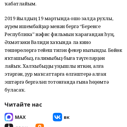
ҡабатлайым.
2019 йылдың 19 мартында ошо залда рухлы,
әүҙем ишембайҙар менән бергә “Беренсе
Республика” нәфис фильмын ҡарағандан һуң,
Әхмәтзәки Вәлиди хаҡында ла кино
төшөрөлөргә тейеш тигән фекер нығынды. Бөйөк
яҡташыбыҙ, ғалимыбыҙ быға тәүгеләрҙән
лайыҡ. Халҡыбыҙҙы уңышлы иткән, алға
этәргән, ҙур маҡсаттарға өлгәштерә алған
эштәргә бергәләп тотонғанда ғына һөҙөмтә
буласаҡ.
Читайте нас