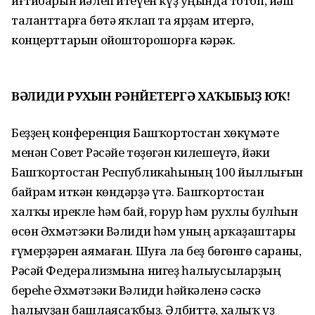
иғтибарын йәлеп итеүен күҙ уңында тотоп, йәш
таланттарға бөтә яҡлап та ярҙам итергә,
концерттарын ойошторошорға кәрәк.
ВӘЛИДИ РУХЫН РӘНЙЕТЕРГӘ ХАҠЫБЫҘ ЮҠ!
Беҙҙең конференция Башҡортостан хөкүмәте
менән Совет Рәсәйе төҙөгән килешеүгә, йәки
Башҡортостан Республикаһының 100 йыллығын
байрам иткән көндәрҙә үтә. Башҡортостан
халҡы ирекле һәм бай, ғорур һәм рухлы булһын
өсөн Әхмәтзәки Вәлиди һәм уның арҡаҙаштары
ғүмерҙәрен аямаған. Шуға ла беҙ бөгөнгө сараны,
Рәсәй Федерализмына нигеҙ һалыусыларҙың
береһе Әхмәтзәки Вәлиди һәйкәленә сәскә
һалыуҙан башлаясаҡбыҙ. Әлбиттә, халыҡ үҙ