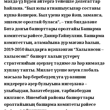
мәлдә үҙ һүҙен әйтергә тейешле делегаттар
һайлана. “Был юлы ҡатнашыусылар составы
күпкә йәшерәк. Был үҙенә күрә йәш, заманса,
эшлекле ҡоролтай буласаҡ”, – тип билдәләне
Бөтә донъя башҡорттары ҡоролтайы Башҡарма
комитеты рәйесе Данир Ғәйнуллин. Башҡарма
комитеттың, атамаһына ҙур мәғәнә һалып,
2019-2050 йылдарға иҫәпләнгән “Халыҡ көсөн –
халыҡ өсөн!” башҡорт халҡын үҫтереү
стратегияһын әҙерләү тәҡдиме лә һәр кимәлдә
хуплау тапты. Милләт үҫеше кеүек глобаль
мәсьәлә һәр беребеҙҙең уға үҙ өлөшөн
индерергә әҙер булыуына нигеҙләнә –
ҡулыбыҙҙан, һәләтебеҙҙән, тәрбиәбеҙҙән
килгәнсе. Ишембай районы башҡорттары
ҡоролтайының башҡарма комитеты рәйесе