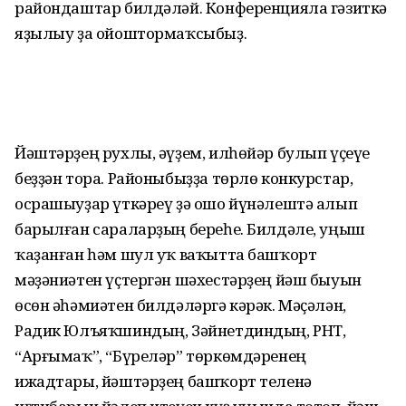
райондаштар билдәләй. Конференцияла гәзиткә
яҙылыу ҙа ойоштормаҡсыбыҙ.
Йәштәрҙең рухлы, әүҙем, илһөйәр булып үҫеүе
беҙҙән тора. Районыбыҙҙа төрлө конкурстар,
осрашыуҙар үткәреү ҙә ошо йүнәлештә алып
барылған сараларҙың береһе. Билдәле, уңыш
ҡаҙанған һәм шул уҡ ваҡытта башҡорт
мәҙәниәтен үҫтергән шәхестәрҙең йәш быуын
өсөн әһәмиәтен билдәләргә кәрәк. Мәҫәлән,
Радик Юлъяҡшиндың, Зәйнетдиндың, РНТ,
“Арғымаҡ”, “Бүреләр” төркөмдәренең
ижадтары, йәштәрҙең башҡорт теленә