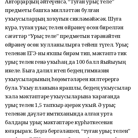
Авторҙарҙың әйтеүенсә, “Туған урыҫ теле”
предметы башҡа милләттән булған
уҡыусыларҙың хоҡуғын сикләмәйәсәк. Шуға
күрә, туған урыҫ телен өйрәнеү өсөн бирелгән
сәғәттәр “Урыҫ теле” предметын тәрәнәйтеп
өйрәнеү өсөн ҡулланылырға тейеш түгел. Урыҫ
теленән ЕГЭ-ны яҡшы бирәм тип, мәктәптә тик
урыҫ телен генә уҡыһаң да 100 балл йыйыуың
икеле. Быға дәлил итеп беҙҙең гимназия
уҡыусыларының һөҙөмтәләрен килтерергә
була. Уҡыу планына ярашлы, беҙҙең уҡыусылар
ҡала мәктәптәре уҡыусыларына ҡарағанда
урыҫ телен 1,5 тапҡыр әҙерәк уҡый. Ә урыҫ
теленән дәүләт имтиханында алған урта
балдары урыҫ мәктәптәре күрһәткесенән
юғарыраҡ. Беҙгә бергәләшеп, “туған урыҫ телен”