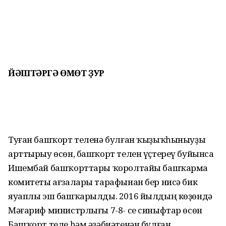
ЙӘШТӘРГӘ ӨМӨТ ҘУР
Туған башҡорт теленә булған ҡыҙыҡһыныуҙы
арттырыу өсөн, башҡорт телен үҫтереү буйынса
Ишембай башҡорттары ҡоролтайы башҡарма
комитеты ағзалары тарафынан бер нисә бик
яуаплы эш башҡарылды. 2016 йылдың көҙөндә
Мәғариф министрлығы 7-8- се синыфтар өсөн
Башҡорт теле һәм әҙәбиәтенән булған