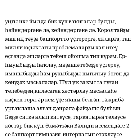
Һуңғы ике йылда бик күп ваҡиғалар булды,
һөйөндөргәне лә, көйөндөргәне лә. Ҡоролтайҙы
мин иң тәүҙә башҡортто үҫтерергә, яҡларға, тап
милли юҫыҡтағы проблемаларҙы хәл итеү
өҫтөндә эшләргә тейеш ойошма тип күрәм. Ер-
һыуыбыҙҙы һаҡлау, мәҙәниәтебеҙҙе үҫтереү,
иманыбыҙҙы һәм рухыбыҙҙы нығытыу бөгөн дә
көнүҙәк мәсьәләләр. Шул уҡ ваҡытта туған
телебеҙҙең киләсәген хәстәрләү мәсьәләһе
киҫкен тора. Һәр кем үҙе яҡшы белгән, тәжрибә
уртаҡлаша алған даирәлә файҙалы булһын.
Беҙҙе ситкә алып китеүсе, тарҡатырға теләүсе
көстәр бик күп. Әхмәтзәки Вәлиди исемендәге 2-
се башҡорт гимназия-интернатын етәкләүсе