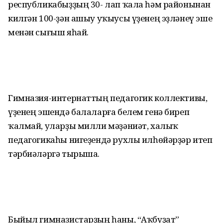
республикабыҙҙың 30- лап ҡала һәм районынан
килгән 100-ҙән ашыу уҡыусы үҙенең эҙләнеү эше
менән сығыш яһай.
Гимназия-интернаттың педагогик коллективы,
үҙенең эшендә балаларға белем генә биреп
ҡалмай, уларҙы милли мәҙәниәт, халыҡ
педагогикаһы нигеҙендә рухлы илһөйәрҙәр итеп
тәрбиәләргә тырыша.
Быйыл гимназистарҙың һаны, “Аҡбуҙат”