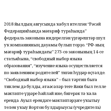
2018 йылдың авгусында ҡабул ителгән “Рәсәй
Федерацияһында мәғариф тураһында”
федераль законына индерелгән үҙгәрештәр шул
уҡ компанияның дауамы булып торҙо. “РФ-ның
мәғариф тураһындағы” 273-сө законының 14-се
статьяһына, “свободный выбор языка
образования”, “изучение языка осуществляется
по заявлениям родителей” тигән һүҙҙәр өҫтәлде.
“Свободный выбор языка” – был тәртип быға
тиклем дә булды, атаәсәләр теге йәки был телле
мәктәпте үҙҙәре һайлай ине, бигерәк тә ҡала
ерендә. Ауыл ерендәге мәктәптәрҙәге уҡытыу
телен уҡыу йортон булдырыусы (учредитель)