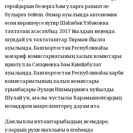
геройҙарын белергә һәм уларға рәхмәтле
булырға тейеш. Әхмәр ауылында автономия
өсөн көрәшеүсе яугир Шәһибәк Үзбәковҡа
таҡтаташ асасаҡбыҙ. 2017 йылдың көҙөндә,
шундай уҡ таҡтаташтар Тирмән-Йылға
ауылында, Башҡортостан Республикаһы
мәғариф комиссариатының халыҡ комиссары
Һиҙиәтулла Сәғәҙиевҡа һәм Кинйәбулат
ауылында, Башҡортостан Республикаһы хәрби
комиссариатының халыҡ комиссары
урынбаҫары Әүхәҙи Ишмырҙинға ҡуйылды.
Шулай уҡ, ағалы-ҡустылы Ҡарамышевтарҙың
исемдәрен мәңгеләштереү дауам итә.
Данлыҡлы яҡташтарыбыҙҙың исемдәре,
уларҙың рухи ныҡлығы өлгөһөндә