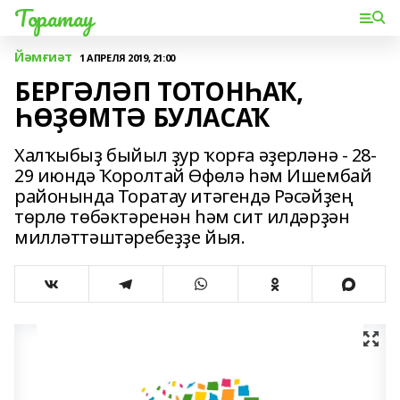
Торатау
Йәмғиәт
1 АПРЕЛЯ 2019, 21:00
БЕРГӘЛӘП ТОТОНҺАҠ,
ҺӨҘӨМТӘ БУЛАСАҠ
Халҡыбыҙ быйыл ҙур ҡорға әҙерләнә - 28-
29 июндә Ҡоролтай Өфөлә һәм Ишембай
районында Торатау итәгендә Рәсәйҙең
төрлө төбәктәренән һәм сит илдәрҙән
милләттәштәребеҙҙе йыя.