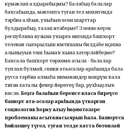
күмәкләп алдырабыҙмы? Балабыҙ балалар
баҡсаһында, мәктәптә туған тел мөхитендә
тәрбиә алһын, уҡыһын өсөн шарттар
булдырабыҙ, талап итәбеҙме? Элекке кеүек
республика вузына уҡырға ингәндә башҡорт
теленән сығарылыш имтиханы билдәһе иҫәпкә
алыныуын төш һымаҡ ҡына хәтерләйбеҙме?
Баҡсала башҡорт төркөмө асыла - балалар
туплап булмай, сөнки атаәсәләр араһында бала
русса тәрбиә алмаһа нимәнәндер мәхрүм ҡала
тигән хаталы фекер йөрөтөү бар, рухһыҙлыҡ
көслө.
Беҙгә балаһын беренсе класҡа биреүсе
башҡорт ата-әсәләр араһында үткәргән
социологик һорау алыу һөҙөмтәләре
проблеманы асыҡтанасыҡ ярып һала. Башҡортса
һөйләшеү түгел, туған телде хатта бөтөнләй