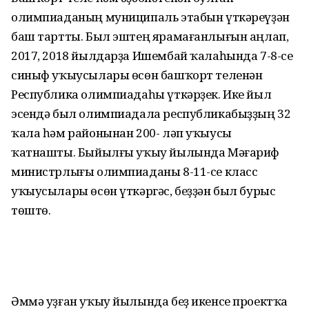
олимпиаданың муниципаль этабын үткәреүҙән
баш тартты. Был эштең ярамағанлығын аңлап,
2017, 2018 йылдарҙа Ишембай ҡалаһында 7-8-се
синыф уҡыусылары өсөн башҡорт теленән
Республика олимпиадаһы үткәрҙек. Ике йыл
эсендә был олимпиадала республикабыҙҙың 32
ҡала һәм районынан 200- ләп уҡыусы
ҡатнашты. Быйылғы уҡыу йылында Мәғариф
министрлығы олимпиаданы 8-11-се класс
уҡыусылары өсөн үткәргәс, беҙҙән был бурыс
төштө.
Әммә уҙған уҡыу йылында беҙ икенсе проектҡа