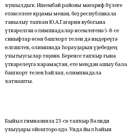
ҡушылдыҡ. Ишембай районы мәғариф бүлеге
етәкселеге ярҙамы менән, беҙ республикала
танылыу тапҡан Ю.А.Гагарин кубогына
үткәрелгән олимпиадалар исемлегенә 5-8-се
синыфтар өсөн башҡорт телен дә индереүгә
өлгәштек, олимпиада һорауҙарын үҙебеҙҙең
уҡытыусылар төҙөнө. Беренсе тапҡыр ғына
үткәрелеүгә ҡарамаҫтан, ете меңдән ашыу бала
башҡорт телен һайлап, олимпиадала
ҡатнашты.
Быйыл гимназияла 23-сө тапҡыр Вәлиди
уҡыуҙары ойошторолдо. Унда йыл һайын