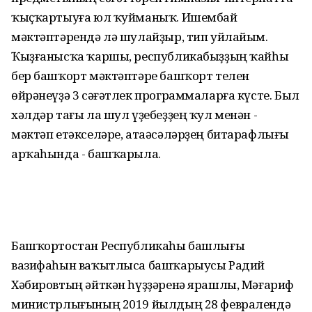
ҡыҫҡартыуға юл ҡуйманыҡ. Ишембай
мәктәптәрендә лә шулайҙыр, тип уйлайым.
Ҡыҙғанысҡа ҡаршы, республикабыҙҙың ҡайһы
бер башҡорт мәктәптәре башҡорт телен
өйрәнеүҙә 3 сәғәтлек программаларға күсте. Был
хәлдәр тағы ла шул үҙебеҙҙең ҡул менән -
мәктәп етәкселәре, атаәсәләрҙең битарафлығы
арҡаһында - башҡарыла.
Башҡортостан Республикаһы башлығы
вазифаһын ваҡытлыса башҡарыусы Радий
Хәбировтың әйткән һүҙҙәренә ярашлы, Мәғариф
министрлығының 2019 йылдың 28 февралендә