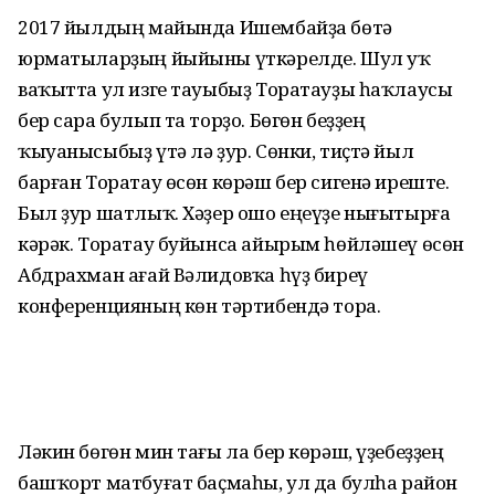
2017 йылдың майында Ишембайҙа бөтә
юрматыларҙың йыйыны үткәрелде. Шул уҡ
ваҡытта ул изге тауыбыҙ Торатауҙы һаҡлаусы
бер сара булып та торҙо. Бөгөн беҙҙең
ҡыуанысыбыҙ үтә лә ҙур. Сөнки, тиҫтә йыл
барған Торатау өсөн көрәш бер сигенә иреште.
Был ҙур шатлыҡ. Хәҙер ошо еңеүҙе нығытырға
кәрәк. Торатау буйынса айырым һөйләшеү өсөн
Абдрахман ағай Вәлидовҡа һүҙ биреү
конференцияның көн тәртибендә тора.
Ләкин бөгөн мин тағы ла бер көрәш, үҙебеҙҙең
башҡорт матбуғат баҫмаһы, ул да булһа район