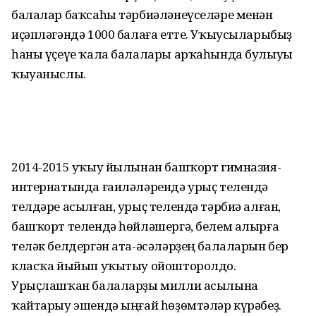
балалар баҡсаһы тәрбиәләнеүселәре менән
иҫәпләгәндә 1000 балаға етте. Уҡыусыларыбыҙ
һаны үҫеүе ҡала балалары арҡаһында булыуы
ҡыуаныслы.
2014-2015 уҡыу йылынан башҡорт гимназия-
интернатында ғаиләләрендә урыҫ телендә
телдәре асылған, урыҫ телендә тәрбиә алған,
башҡорт телендә һөйләшергә, белем алырға
теләк белдергән ата-әсәләрҙең балаларын бер
класҡа йыйып уҡытыу ойошторолдо.
Урыҫлашҡан балаларҙы милли асылына
ҡайтарыу эшендә ыңғай һөҙөмтәләр күрәбеҙ.