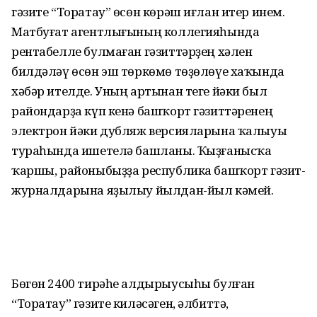
гәзите “Торатау” өсөн көрәш иғлан итер инем.
Матбуғат агентлығының коллегияһында
рентабелле булмаған гәзиттәрҙең хәлен
билдәләү өсөн эш төркөмө төҙөлөүе хаҡында
хәбәр ителде. Уның артынан теге йәки был
райондарҙа күп кенә башҡорт гәзиттәренең
электрон йәки дубляж версияларына ҡалыуы
тураһында ишетелә башланы. Ҡыҙғанысҡа
ҡаршы, районыбыҙҙа республика башҡорт гәзит-
журналдарына яҙылыу йылдан-йыл кәмей.
Бөгөн 2400 тирәһе алдырыусыһы булған
“Торатау” гәзите киләсәген, әлбиттә,