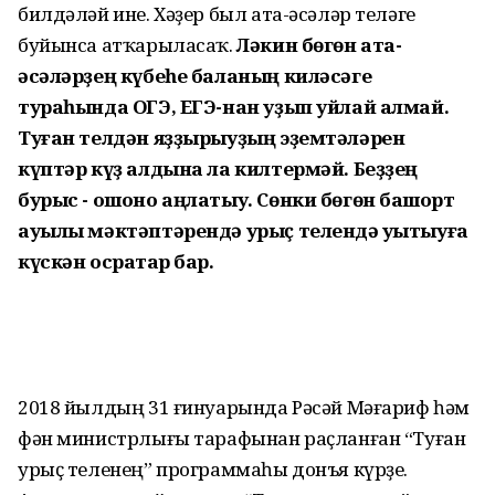
билдәләй ине. Хәҙер был ата-әсәләр теләге
буйынса атҡарыласаҡ.
Ләкин бөгөн ата-
әсәләрҙең күбеһе баланың киләсәге
тураһында ОГЭ, ЕГЭ-нан уҙып уйлай алмай.
Туған телдән яҙҙырыуҙың эҙемтәләрен
күптәр күҙ алдына ла килтермәй. Беҙҙең
бурыс - ошоно аңлатыу. Сөнки бөгөн башҡорт
ауылы мәктәптәрендә урыҫ телендә уҡытыуға
күскән осраҡтар бар.
2018 йылдың 31 ғинуарында Рәсәй Мәғариф һәм
фән министрлығы тарафынан раҫланған “Туған
урыҫ теленең” программаһы донъя күрҙе.