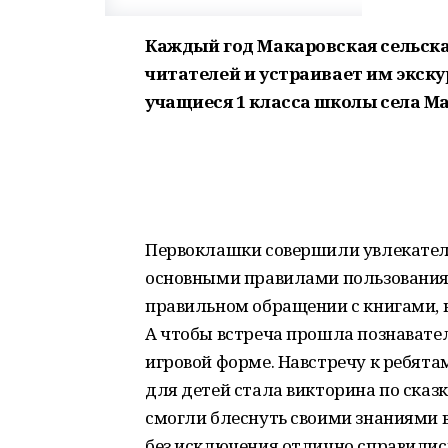
Каждый год Макаровская сельска
читателей и устраивает им экскур
учащиеся 1 класса школы села М
Первоклашки совершили увлекатель
основными правилами пользования 
правильном обращении с книгами, ка
А чтобы встреча прошла познавател
игровой форме. Навстречу к ребята
для детей стала викторина по сказк
смогли блеснуть своими знаниями в
без исключения отлично справилис