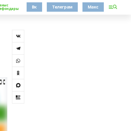
аныс
Вк
Телеграм
Макс
ефондары