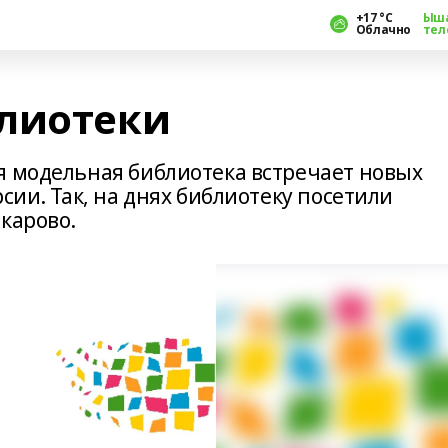
+17 °С
Ыш
Облачно
тел
лиотеки
я модельная библиотека встречает новых
сии. Так, на днях библиотеку посетили
карово.