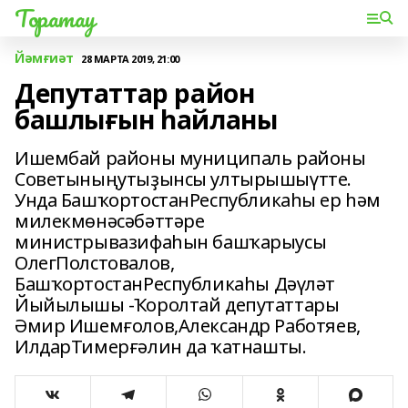
Торатау
Йәмғиәт
28 МАРТА 2019, 21:00
Депутаттар район
башлығын һайланы
Ишембай районы муниципаль районы
Советыныңутыҙынсы ултырышыүтте.
Унда БашҡортостанРеспубликаһы ер һәм
милекмөнәсәбәттәре
министрывазифаһын башҡарыусы
ОлегПолстовалов,
БашҡортостанРеспубликаһы Дәүләт
Йыйылышы -Ҡоролтай депутаттары
Әмир Ишемғолов,Александр Работяев,
ИлдарТимерғәлин да ҡатнашты.