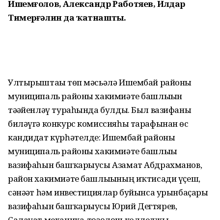
Ишемғолов, Александр Работяев, Илдар
Тимерғәлин да ҡатнашты.
Ултырыштағы төп мәсьәлә Ишембай районы
муниципаль районы хакимиәте башлығын
тәғәйенләү тураһында булды. Был вазифаны
биләүгә конкурс комиссияһы тарафынан өс
кандидат күрһәтелде: Ишембай районы
муниципаль районы хакимиәте башлығы
вазифаһын башҡарыусы Азамат Абдрахманов,
район хакимиәте башлығының иҡтисади үҫеш,
сәнәғәт һәм инвестициялар буйынса урынбаҫары
вазифаһын башҡарыусы Юрий Дегтярев,
Салауат механика-төҙөлөш колледжы