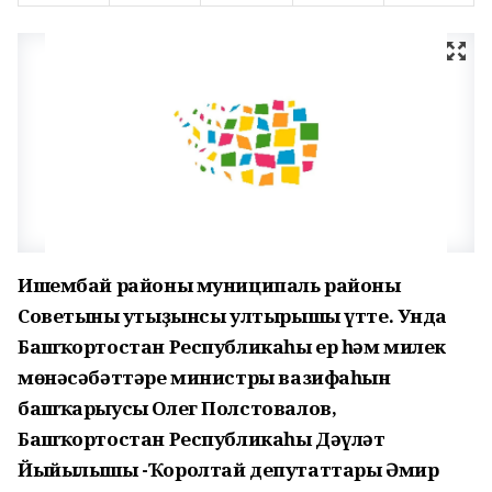
Ишембай районы муниципаль районы
Советының утыҙынсы ултырышы үтте. Унда
Башҡортостан Республикаһы ер һәм милек
мөнәсәбәттәре министры вазифаһын
башҡарыусы Олег Полстовалов,
Башҡортостан Республикаһы Дәүләт
Йыйылышы -Ҡоролтай депутаттары Әмир