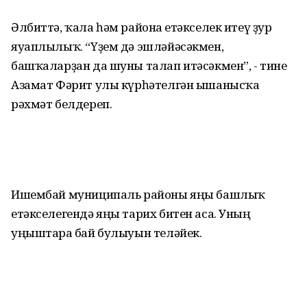
Әлбиттә, ҡала һәм районға етәкселек итеү ҙур
яуаплылыҡ. “Үҙем дә эшләйәсәкмен,
башҡаларҙан да шуны талап итәсәкмен”, - тине
Азамат Фәрит улы күрһәтелгән ышанысҡа
рәхмәт белдереп.
Ишембай муниципаль районы яңы башлыҡ
етәкселегендә яңы тарих битен аса. Уның
уңыштарға бай булыуын теләйек.