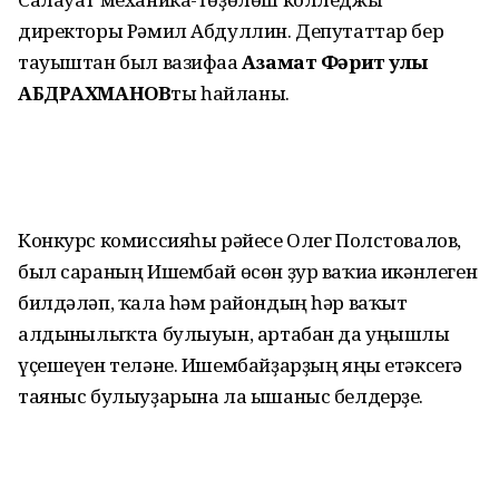
директоры Рәмил Абдуллин. Депутаттар бер
тауыштан был вазифаға
Азамат Фәрит улы
АБДРАХМАНОВ
ты һайланы.
Конкурс комиссияһы рәйесе Олег Полстовалов,
был сараның Ишембай өсөн ҙур ваҡиға икәнлеген
билдәләп, ҡала һәм райондың һәр ваҡыт
алдынғылыҡта булыуын, артабан да уңышлы
үҫешеүен теләне. Ишембайҙарҙың яңы етәксегә
таяныс булыуҙарына ла ышаныс белдерҙе.