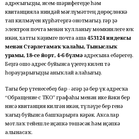
адресығыҙҙы, исем-шәрифегеҙҙе һәм
квитанцияла ниндәй мәғлүмәттең дөрөҫлөккә
тап килмәүен күрһәтергә онотмағыҙ. Әгәр ҙә
электрон почта менән ҡулланыу мөмкинлеге юҡ
икән, хатты ҡәҙимге почта аша
453124 индексы
менән Стәрлетамаҡ ҡалаһы, Тыныслыҡ
урамы, 18-се йорт, 4-6 бүлмә
адресына ебәрегеҙ.
Беҙгә ошо адрес буйынса үҙегеҙ килеп тә
һорауҙарығыҙҙы аныҡлай алаһығыҙ.
Тағы бер үтенесебеҙ бар - әгәр ҙә бер үк адресҡа
“Обращение с ТКО” графаһы менән ике йәки бер
нисә квитанция килгән икән, түләүҙе бер генә
ҡағыҙ буйынса башҡарырға кәрәк. Аҡсалар
мотлаҡ тейешле иҫәпкә төшәсәк һәм иҫәпкә
алынасаҡ.