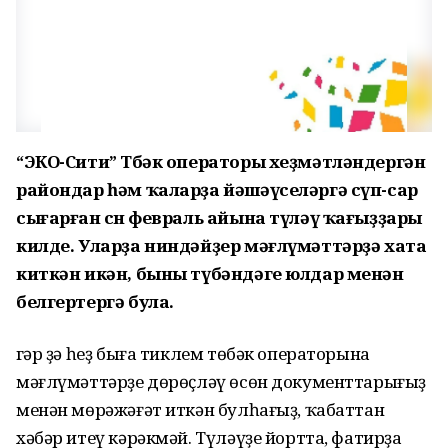
“ЭКО-Сити” Төбәк операторы хеҙмәтләндергән
райондар һәм ҡаларҙа йәшәүселәргә сүп-сар
сығарған өсөн февраль айына түләү ҡағыҙҙары
килде. Уларҙа ниндәйҙер мәғлүмәттәрҙә хата
киткән икән, быны түбәндәге юлдар менән
белгертергә була.
Әгәр ҙә һеҙ быға тиклем төбәк операторына
мәғлүмәттәрҙе дөрөҫләү өсөн документтарығыҙ
менән мөрәжәғәт иткән булһағыҙ, ҡабаттан
хәбәр итеү кәрәкмәй. Түләүҙе йортта, фатирҙа