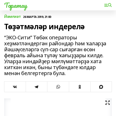
Торатау
Йәмғиәт
26 МАРТА 2019, 21:00
Төҙәтмәләр индерелә
“ЭКО-Сити” Төбәк операторы
хеҙмәтләндергән райондар һәм ҡаларҙа
йәшәүселәргә сүп-сар сығарған өсөн
февраль айына түләү ҡағыҙҙары килде.
Уларҙа ниндәйҙер мәғлүмәттәрҙә хата
киткән икән, быны түбәндәге юлдар
менән белгертергә була.