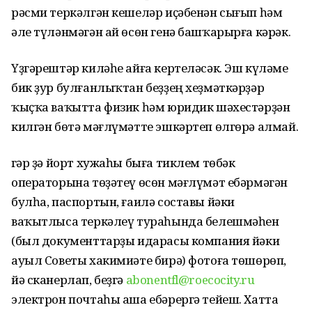
рәсми теркәлгән кешеләр иҫәбенән сығып һәм
әле түләнмәгән ай өсөн генә башҡарырға кәрәк.
Үҙгәрештәр киләһе айға кертеләсәк. Эш күләме
бик ҙур булғанлыҡтан беҙҙең хеҙмәткәрҙәр
ҡыҫҡа ваҡытта физик һәм юридик шәхестәрҙән
килгән бөтә мәғлүмәтте эшкәртеп өлгөрә алмай.
Әгәр ҙә йорт хужаһы быға тиклем төбәк
операторына төҙәтеү өсөн мәғлүмәт ебәрмәгән
булһа, паспортын, ғаилә составы йәки
ваҡытлыса теркәлеү тураһында белешмәһен
(был документтарҙы идарасы компания йәки
ауыл Советы хакимиәте бирә) фотоға төшөрөп,
йә сканерлап, беҙгә
abonentfl@roecocity.ru
электрон почтаһы аша ебәрергә тейеш. Хатта