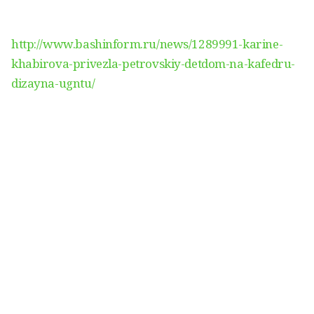
http://www.bashinform.ru/news/1289991-karine-
khabirova-privezla-petrovskiy-detdom-na-kafedru-
dizayna-ugntu/