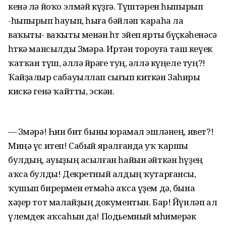
кенә лә йоҡо элмәй күҙгә. Түштәрен һыпырып
-һыпырып һауып, һыға бәйләп ҡараһа ла
ваҡыты- ваҡыты менән һөт эйеп ярты бүҫкәһенәсә
һөткә мансылды Зөмәрә. Иртән тороуға таш кеүек
ҡатҡан түш, әллә йөрәге туң, әллә күңеле туң?!
Ҡайҙалыр сабауыллап сығып киткән Заһиры
кискә генә ҡайтты, эскән.
— Зөмәрә! Һин бит быны юрамал эшләнең, ивет?!
Миңә үс итеп! Сабый яралғанда уҡ ҡаршы
булдың, ауыҙың асылған һайын әйткән һүҙең
аҡса булды! Декретный алдың ҡутарғансы,
ҡушып бирермен етмәһә аҡса үҙем дә, бына
хәҙер тот малайҙың документын. Бар! Йүнләп ал
үлемдек аҡсаһын да! Подьемный мөһимерәк