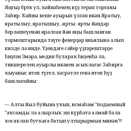
Яңғыҙ бөртөк ул, ҡәйнәһенең күҙ терәп торғаны
Заһир. Ҡайны кеше ауырып үлгән икән.Яратыу,
яратылыу, яратышыу...ярты- ярты йәндәр
берләшеүенән яралған йән яңы башланған
тормоштарында тәүге фекерҙәр яньялына алып
килде лә инде. Үҙендәге сәйер үҙгәрештәрҙе
һиҙгән Зөмәрә, медик булараҡ һиҙенһә лә,
тикшерелеп ауырлы икәнен асыҡлағас Заһирға
ҡыуаныс итеп түгел, хәсрәтле генә итеп һүҙ
башлағайны:
— Алты йыл буйына уҡып, исмаһам "подьемный
"аҡсамды ла алырлыҡ эш күрһәтә алмай бала
ҡосаҡлап бутҡаға батып ултырырмын микән?!