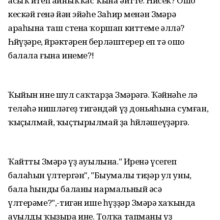
асыҡ итеп айныҡҡас ҡына әйтте. Нисек? Ошо
кескәй генә йән эйәһе Заһир менән Зөмәрә
араһына таш стена ҡоршап киттеме әллә?
Һөйөүҙәре, йөрәктәрен берләштерер еп тә ошо
балала ғына инеме?!
Ҡыйын ине шул саҡтарҙа Зөмәрәгә. Ҡәйнәһе лә
теләһә нишләгеҙ тигәндәй үҙ доньяһына сумған,
ҡыҫылмай, ҡыҫтырылмай ҙа һөйләшеүҙәргә.
Ҡайтты Зөмәрә үҙ ауылына." Иренә үсегеп
балаһын үлтергән", "Быумалы тиҙәр ул уны,
бала һынды баланы нармальный әсә
үлтерәме?",-тигән ише һүҙҙәр Зөмәрә хаҡында
ауылды ҡыҙыра ине. Толҡа тапманы үҙ