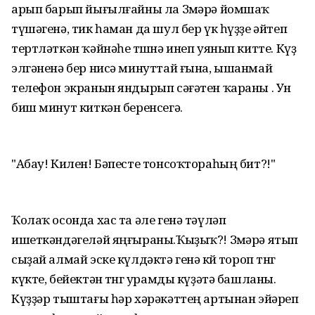
арып барып йығылғайны ла Зөмәрә йомшаҡ
түшәгенә, тик һаман да шул бер үк һүҙҙе әйтеп
тертләткән ҡәйнәһе төшөнә инеп уянып китте. Күҙ
элгәненә бер нисә минуттай ғына, ышанмай
телефон экранын яндырып сәғәтен ҡараны . Ун
биш минут киткән беренсегә.
"Абау! Килен! Бәпесте тонсоҡтораһың бит?!"
Ҡолаҡ осонда хас та әле генә тәүләп
ишеткәндәгеләй яңғыраны.Ҡыҙыҡ?! Зөмәрә ятып
сыҙай алмай эске күлдәктә генә көйө тороп төнгө
күкте, бейектән төнгө урамды күҙәтә башланы.
Күҙҙәр тыштағы һәр хәрәкәттең артынан эйәреп