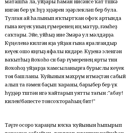
маташһа ла, уйҙары һаман нисәнсе ҡат төшкә
ингән бер үк һүҙ эҙҙәрен эҙәрлекләп бер була.
Тулған ай һалынып яҡтыртҡан офоҡ артында
ғына кеүек уның ғүмеренең иң матур, ғәмһеҙ
саҡтары. Эйе, уйһыҙ ине Зөмәрә ул мәлдәрҙә.
Күңеленә килгән яҙа уйҙан ғына яралғандыр
кеүек ошо яңғыҙ яфалы көндәре. Күҙенә эленгән
ваҡытһыҙ йоҡоһо өсөн бар ғүмеренең ярты төнөн
йоҡоһоҙ уйҙарҙа ҡамсыланырға бурыслы кеүек
тоя башланы. Ҡуйынын мәхрүм итмәҫтән сабый
алып та ғәмен баҫып ҡараны, барыбер бер үк
һүҙҙәр төштән өнгә ҡайтарып уятты тағын :"абау!
килен!бәпесте тонсоҡтораһың бит!"
Тәүге осоро ҡараңғы юҡҡа ҡуйынын һыпырып