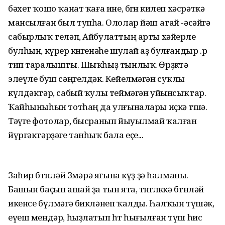
бәхет ҡошо ҡанат ҡаға ине, бөгөн килеп хәсрәткә
мансылған был тупһа. Ололар йәш атай -әсәйгә
сабырлыҡ теләп, Айбулаттың арты хәйерле
булһын, күрер көнгенәһе шулай аҙ булғандыр .р
тип таралышты. Шыҡһыҙ тынлыҡ. Өрҙөктә
элеүле буш сәңгелдәк. Кейелмәгән суҡлы
күлдәктәр, сабый ҡулы теймәгән уйынсыҡтар.
Ҡайһыныһын тотһаң да улғыналары иҫкә төшә.
Тәүге фотолар, бысранып йыуылмай ҡалған
йүргәктәрҙәге танһыҡ бала еҫе...
Заһир бөтөнләй Зөмәрә яғына күҙ ҙә һалманы.
Башын баҫып ашай ҙа тын ята, төнгөлөккә бөтөнләй
икенсе бүлмәгә бикләнеп ҡалды. Һалҡын түшәк,
еүеш мендәр, һыҙлатып һөт һығылған түш һис