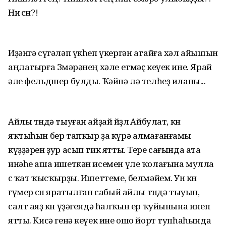
Ни өсөн?!
Иҙәнгә сүгәләп үкһеп үкергән атайға хәл айышын
аңлатырға Зөмәрәнең хәле етмәҫ кеүек ине. Ярай
әле фельдшер булды. Ҡәйнә лә телһеҙ иланы...
Айлы төндә тыуған айҙай йөҙлө Айбулат, көн
яҡтыһын бер тапҡыр ҙа күрә алмағанғамы
күҙҙәрен ҙур асып тик ятты. Тере сағында ата
инәһе аша ишеткән исемен үле ҡолағына мулла
өс ҡат ҡысҡырҙы. Ишеттеме, белмәйем. Ун көн
ғүмер өсөн яратылған сабый айлы төндә тыуып,
салт аяҙ көн үҙәгендә һалҡын ер ҡуйынына инеп
ятты. Кисә генә кеүек ине ошо йорт тупһаһында