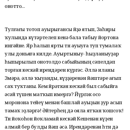
онотто...
Тулғағы тотоп ауырығансы өйҙә ятып, Заһиры
ҡулында күтәртелеп кенә бала табыу йортона
ингәйне. Яр һалып ярты төн ауыуға туп тумалаҡ
улы доньяға килде. Ауыртыныу- һыҙланыуҙар
һыпырылып онотолдо сабыйының сәпелдәп
торған кескәй ирендәрен күргәс. Әллә иланы
Зөмәрә, әллә ҡыуанды, күҙҙәренән йәштәре ағып
саҡ туҡтаны. Кем өйрәткән кескәй был сабыйға
әсәй түшен матҡып имергә? Йүргәк осо
моронона тейеү менән башлай ауыҙын ҙур асып
тамаҡ эҙләргә! Әйтерһең дә ояла ятҡан ҡошсоҡ!
Төн йоҡоһон йоҡламай кескәй Кешенән күҙен
алмай бер булды йәш әсә. Ирендәренән һөтөн дә