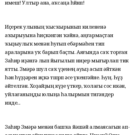
имеш! Ултыр ана, аҡсаңа һөйөнөп!
Иҫерек улының ҡысҡырынып килененә
аҡырыуына һиҫкәнгән ҡәйнә, аңғармаҫтан
ҡыҙыулыҡ менән һуғып ебәрмәһен тип
араларына уҡ барып баҫты. Аяғында саҡ торған
Заһир иҙәнгә лып йығылып ниҙер мығырлап тик
ятты. Зөмәрә шул саҡ үҙенең ауыҙ асып әйткән
һән һүҙҙәрен иҫкә төшөрөп әсе үкенгәйне. Һуң. Һүҙ
әйтелгән. Хоҙайҙың күҙе үткер, ҡолағы сос икән,
уйлағаныңды юлыңа һалырмын тигәндер
инде...
Заһир Зөмәрә менән башҡа йәшәй алмаясағын ап-