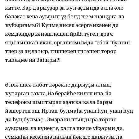
китте. Бар дарыуҙар ҙа ҡул аҫтында әллә әле
бәләкәс кенә ауырын үҙ белдеге менән өҙөргә лә
ҡуйырғамы?! Күпме,нисек эсергә икәнен дә
кемдәндер кәңәшләшеп йөрөйһө түгел, врач
яңылышҡан икән, организмымда "сбой "булған
тиер ҙә аңлатыр, тикшереп төптәшеп торор
тиһеңме ни Заһиры?!
Әллә нисә ҡабат кәрәкле дарыуҙы алып,
ҡутарған саҡта, йә берәйһе килеп инә, йә
телефоны шылтырап аҙаҡҡа ҡала барҙы
йәшертен эш. Иртән, булмаһа унан һуң, унан һуң
да һуң булмаҫ... Зөмәрә көн шылдыра торғас
ауырына ла күнекте, хатта икеле уйҙарын да,
сумкаһы кеҫәһенә һалған йән өҙгөс дарыуҙы ла