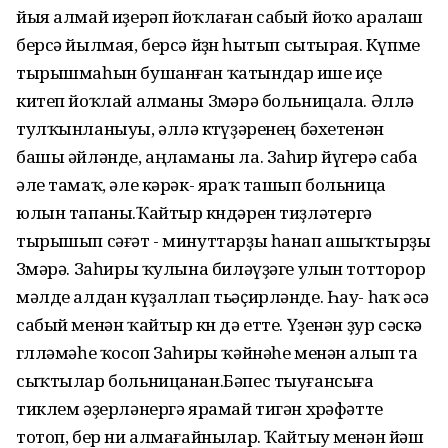
йыя алмай иҙерәп йоҡлаған сабый йоҡо аралаш
берсә йылмая, берсә йөҙөн һытып сытырая. Күпме
тырышмаһын бушанған ҡатындар ише иҫе
китеп йоҡлай алманы Зөмәрә больницала. Әллә
тулҡынланыуы, әллә көтөүҙәренең бәхетенән
башы әйләнде, аңламаны ла. Заһир йүгерә саба
әле тамаҡ, әле кәрәк- яраҡ ташып больница
юлын тапаны.Ҡайтыр көндәрен тиҙләтергә
тырышып сәғәт - минуттарҙы һанап ашыҡтырҙы
Зөмәрә. Заһиры ҡулына биләүҙәге улын тотторор
мәлде алдан күҙаллап тьәҫирләнде. Һау- һаҡ әсә
сабый менән ҡайтыр көн дә етте. Үҙенән ҙур сәскә
гөлләмәһе ҡосоп Заһиры ҡәйнәһе менән алып та
сыҡтылар больницанан.Бәпес тыуғансыға
тиклем әҙерләнергә ярамай тигән хөрәфәтте
тотоп, бер ни алмағайнылар. Ҡайтыу менән йәш