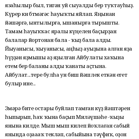
язаһылыр был, тигән уй сыуалды бер туҡтауһыҙ.
Күрер көнө бөтмәгәс һауыҡты яйлап. Яңынан
йәшәргә, ынтылырға, ышанырға тырышты.
Тамам һауыҡҡас яралы күңелен баҫырҙан
балалар йортонан бала - ҡыҙ бала алды.
Йыуанысы, ҡыуанысы, аңһыҙ ауыҙына алған яҙа
һүҙҙән яҙмышы аҙ яҙылған Айбулаты хаҡына
етем бер баланы алды ҡанаты аҫтына.
Айбулат...тере булһа ун биш йәшлек еткән егет
булыр ине...
Зөмәрә бите остары буйлап тамған күҙ йәштәрен
һыпырып, һаҡ ҡына баҫып Миләүшәһе -ҡыҙы
янына килде. Мыш мыш килеп йоҡлаған сабый
янында оҙаааҡ текләп, сабыйына тәүфиҡ, оҙон