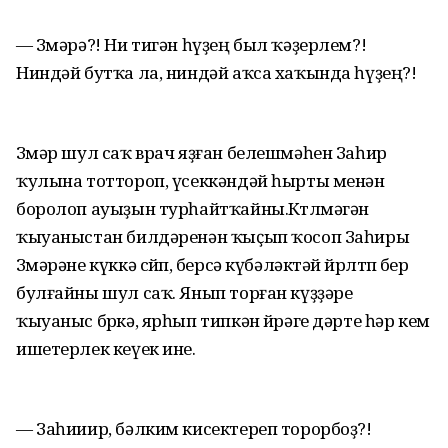
— Зөмәрә?! Ни тигән һүҙең был ҡәҙерлем?!
Ниндәй бутҡа ла, ниндәй аҡса хаҡында һүҙең?!
Зөмәр шул саҡ врач яҙған белешмәһен Заһир
ҡулына тоттороп, үсеккәндәй һырты менән
боролоп ауыҙын турһайтҡайны.Көтөлмәгән
ҡыуаныстан билдәренән ҡыҫып ҡосоп Заһиры
Зөмәрәне күккә сөйөп, берсә күбәләктәй өйрөлтөп бер
булғайны шул саҡ. Янып торған күҙҙәре
ҡыуаныс бөркә, ярһып типкән йөрәге дәрте һәр кем
ишетерлек кеүек ине.
— Заһииир, бәлким кисектереп торорбоҙ?!