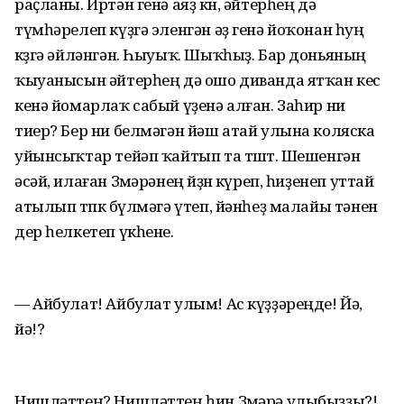
раҫланы. Иртән генә аяҙ көн, әйтерһең дә
түмһәрелеп күҙгә эленгән әҙ генә йоҡонан һуң
көҙгә әйләнгән. Һыуыҡ. Шыҡһыҙ. Бар доньяның
ҡыуанысын әйтерһең дә ошо диванда ятҡан кес
кенә йомарлаҡ сабый үҙенә алған. Заһир ни
тиер? Бер ни белмәгән йәш атай улына коляска
уйынсыҡтар тейәп ҡайтып та төштө. Шешенгән
әсәй, илаған Зөмәрәнең йөҙөн күреп, һиҙенеп уттай
атылып төпкө бүлмәгә үтеп, йәнһеҙ малайы тәнен
дер һелкетеп үкһене.
— Айбулат! Айбулат улым! Ас күҙҙәреңде! Йә,
йә!?
Нишләттең? Нишләттең һин Зөмәрә улыбыҙҙы?!