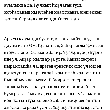
ауылында ла. Һулҡып һыҙлаған түш,
ҡорһаланып имеүсеһен юғалтҡанға әсеп әрнеп
-әрнеп, бер мәл онотолдо. Онотолдо...
Арыуыҡ ауылда булғас, ҡалаға ҡайтып үҙ эшен
дауам итте. Өмөтһөҙ шайтан, Заһир килмәҫме тип
көтәүелләне. Килмәне Заһир. Үҙ һүҙле, бер һүҙле
ине ул. Айҙар, йылдар ҙа үтте. Ҡайғы хәсрәте
йыраҡлашһа ла, йөрәген әрнеткән ошо үлемдән
аҙаҡ түшенең ара тирә һыҙылып һыҙлауының
йышайыуына сыҙамай Зөмәрә тикшерелеп
ҡараны.Һөҙөмтә ҡыуаныслы түгел ине әлбиттә.
Ғүмерҙә лә бысаҡ аҫтына ҡалырын уйламаған
йәш ҡатын ғүмерлеккә сабый имеҙеренән төңөлөп
әмәлиәткә риза булды. Хоҙайҙың миңә яҙылған