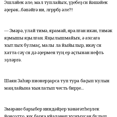
Эшләйек әле, мал туплайыҡ, үҙебеҙ өсөн йәшәйек
әҙерәк...бәпәйгә ни, өлгөрөрбөҙ әле?!
— Зөмәрә, улай тимә, ярамай, яралған икән, тимәк
яҙмышы яҙылған. Яңылышмайыҡ, ә аҡсаға
ҡытлыҡ булмаҫ, малы ла йыйылыр, икәү өсөн
хатта өсәү өсөн дә әҙермен туң ер аҫтынан нефть
эҙләргә.
Шаян Заһир пионерҙарса туп тура баҫып ҡулын
маңлайына ҡыялатып честь бирҙе...
Зөмәрәне барыбер ниндәйҙер ҡәнәғәтһеҙлек
йонсотто, юҡ барға көйәләнеп ҡуҙғыусан булып