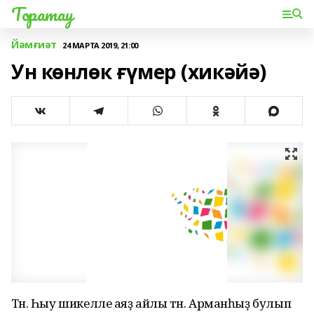
Торатау
Йәмғиәт
24 МАРТА 2019, 21:00
Ун көнлөк ғүмер (хикәйә)
Төн. Һыу шикелле аяҙ айлы төн. Арманһыҙ булып