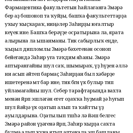
Фармацевтика факультетын һайлағанға Зөмәрә
бер аҙ бошоноп та ҡуйҙы, башҡа факультеттарҙа
уҡыу ҡыҫҡараҡ, ниңәлер Заһирҙы юғалтыр
кеүек ине. Башҡа берәүҙе осратырына ла, ярата
алырына ла ышанманы. Тик сабырлыҡ еңде,
ҡыҙыл дипломлы Зөмәрә бәхетенән осоноп
бейегәндә Заһир уға тәҡдим яһаны. Зөмәрә
аптыранғайны шул саҡ, шымыраҡ, үҙ һүҙен әллә
ни асып әйтеп бармаҫ Заһирҙан был хәбәрҙе
ишетеренә өмөтө бар ине, тик бөгөн үк булыр тип
уйламағайны шул. Себер тарафтарында вахта
менән йөрөп эшләгән егет оҙаҡҡа һуҙмай өҙә һуғып
шул йәйҙә үк оҙатып алып та ҡайтты үҙ
ауылдарына. Оҙатылып төшһә лә йәш белгес
Зөмәрә район үҙәгенә йөрөп, Заһир ҡырҙа саҡта
бүлмә алып ҡуна ятып аптекала эш башланы.