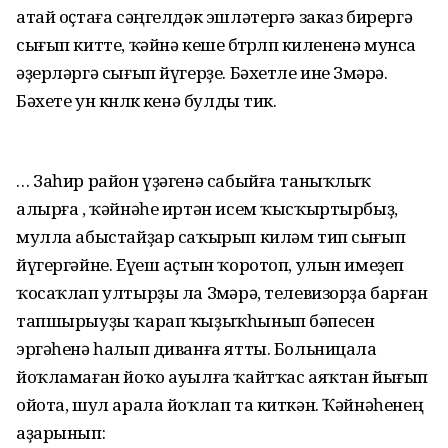
атай оҫтаға сәңгелдәк эшләтергә заказ бирергә
сығып китте, ҡәйнә кеше бөтөрөлөп килененә мунса
әҙерләргә сығып йүгерҙе. Бәхетле ине Зөмәрә.
Бәхете ун көнлөк кенә булды тик.
… Заһир район үҙәгенә сабыйға таныҡлыҡ
алырға , ҡәйнәһе иртән исем ҡысҡыртырбыҙ,
мулла абыстайҙар саҡырып киләм тип сығып
йүгергәйне. Еүеш аҫтын ҡоротоп, улын имеҙеп
ҡосаҡлап ултырҙы ла Зөмәрә, телевизорҙа барған
тапшырыуҙы ҡарап ҡыҙыҡһынып бәпесен
эргәһенә һалып диванға ятты. Больницала
йоҡламаған йоҡо ауылға ҡайтҡас аяҡтан йығып
ойота, шул арала йоҡлап та киткән. Ҡәйнәһенең
аҙарынып: