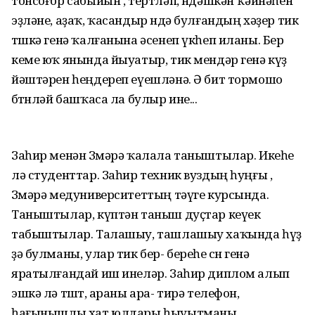
тонсоғор сабыйын , тертләп, өндәшкән ҡәйнәһен
эҙләне, аҙаҡ, ҡасандыр өндә булғандың хәҙер тик
төшкә генә ҡалғанына әсенеп үкһеп иланы. Бер
кеме юҡ янында йыуатыр, тик мендәр генә күҙ
йәштәрен һеңдереп еүешләнә. Ә бит тормошо
бөтөнләй башҡаса ла булыр ине...
Заһир менән Зөмәрә ҡалала таныштылар. Икеһе
лә студенттар. Заһир техник вуздың һуңғы ,
Зөмәрә медуниверситеттың тәүге курсында.
Таныштылар, күптән таныш дуҫтар кеүек
табыштылар. Талашыу, ташлашыу хаҡында һүҙ
ҙә булманы, улар тик бер- береһе өсөн генә
яратылғандай иш инеләр. Заһир диплом алып
эшкә лә төштө, араны ара- тирә телефон,
һағынышлы хат юлдары һыуытманы.