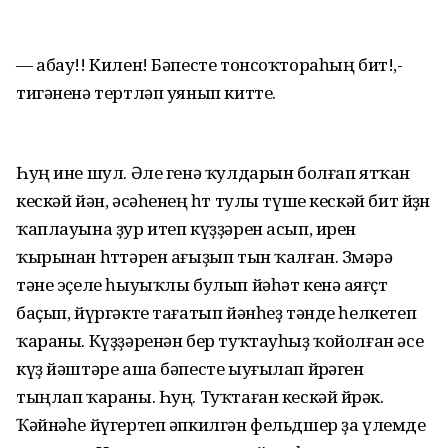
— абау!! Килен! Бәпесте тонсоҡтораһың бит!,-
тигәненә тертләп уянып китте.
Һуң ине шул. Әле генә ҡулдарын болғап ятҡан
кескәй йән, әсәһенең һөт тулы түше кескәй бит йөҙөн
ҡаплауына ҙур итеп күҙҙәрен асып, ирен
ҡырынан һөттәрен ағыҙып тын ҡалған. Зөмәрә
тәне эҫеле һыуыҡлы булып йәһәт кенә аяғөҫтө
баҫып, йүргәкте тағатып йәнһеҙ тәнде һелкетеп
ҡараны. Күҙҙәренән бер туҡтауһыҙ ҡойолған әсе
күҙ йәштәре аша бәпесте ыуғылап йөрәген
тыңлап ҡараны. Һуң. Туҡтаған кескәй йөрәк.
Ҡәйнәһе йүгертеп әпкилгән фельдшер ҙа үлемде