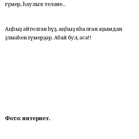
ғүмер, һаулыҡ теләне...
Аңһыҙ әйтелгән һүҙ, аңһыҙ яһалған аҙымдан
өҙөлмәһен ғүмерҙәр. Абай бул, әсә!!
Фото: интернет.