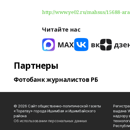
http://www.ye02.ru/mahsus/15688-araa
Читайте нас
Партнеры
Фотобанк журналистов РБ
© 2026 Сайт общественно-политической газеты
Регистра
«Торатау» города Ишимбая и Ишимбайского
выдана 
района
надзору 
Об использовании персональных данных
технолог
Республи