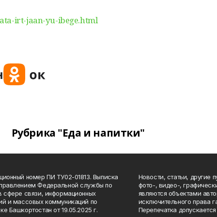
ta-irt-jaan-yu-ibege.html
Рубрика "Еда и напитки"
ционный номер ПИ ТУ02-01813. Выписка
Новости, статьи, другие 
Управлением Федеральной службы по
фото-, видео-, графичес
в сфере связи, информационных
являются объектами авто
ий и массовых коммуникаций по
исключительного права г
ке Башкортостан от 19.05.2025 г.
Перепечатка допускается 