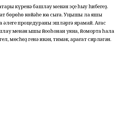
аҡтары күренә башлау менән эҫе һыу һибегеҙ.
ат бөрөһө көйәһе юҡҡа сыға. Уңышы ла яҡшы
да әлеге процедураны эшләргә ярамай. Ағас
ашлау менән ҡышҡы йоҡоһонан уяна, йомортҡа һала
л, мөсһөҙ генә икән, тимәк, ҡарағат сирләгән.