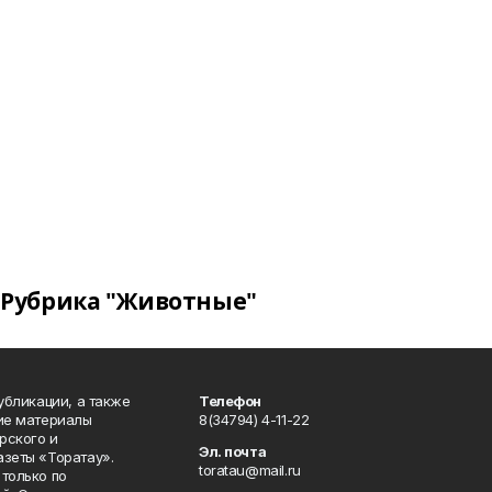
Рубрика "Животные"
публикации, а также
Телефон
кие материалы
8(34794) 4-11-22
рского и
Эл. почта
азеты «Торатау».
toratau@mail.ru
только по