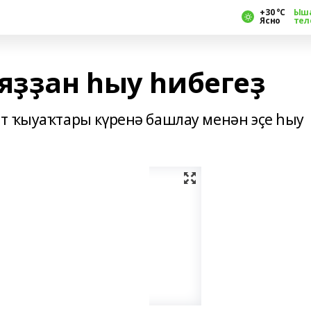
+30 °С
Ыш
Ясно
тел
яҙҙан һыу һибегеҙ
т ҡыуаҡтары күренә башлау менән эҫе һыу