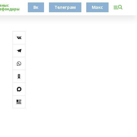
аныс
Вк
Телеграм
Макс
ефондары