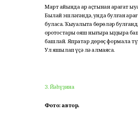
Март айында ҡар аҫтынан ҡарағат ҡыу
Былай эшләгәндә, унда булған ҡарағ
буласаҡ. Ҡыуаҡлыҡта бөрөләр булған
ҡоротҡостары ҡояш нығыраҡ ҡыҙҙыра б
башлай. Япраҡтар дөрөҫ формала түге
Ул яҡшылап үҫә лә алмаясаҡ.
З. Йәһүҙина
Фото: автор.