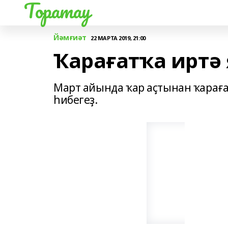
Торатау
Йәмғиәт
22 МАРТА 2019, 21:00
Ҡарағатҡа иртә 
Март айында ҡар аҫтынан ҡараға
һибегеҙ.