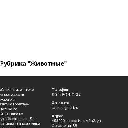
Рубрика "Животные"
публикации, а также
Телефон
кие материалы
8(34794) 4-11-22
рского и
Эл. почта
азеты «Торатау».
toratau@mail.ru
только по
й. Ссылка на
Адрес
у» обязательна. Для
453200, город Ишимбай, ул.
 активная гиперссылка
Советская, 88