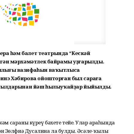
пера һәм балет театрында “Кескәй
нгән мәрхәмәтлек байрамы уҙғарылды.
шлығы вазифаһын ваҡытлыса
ри
нэ Хәбирова ойошторған был сараға
ауылдарынан йәш һылыуҡайҙар йы
йылды.
ркәм сараны күреү бәхете тейҙе. Улар араһында
н Зөлфиә Дусалина ла булды. Әсәле-ҡыҙлы