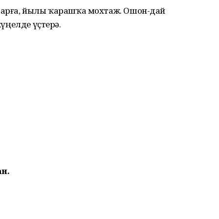
ибарға, йылы ҡарашҡа мохтаж. Ошон-дай
күңелде үҫтерә.
н.