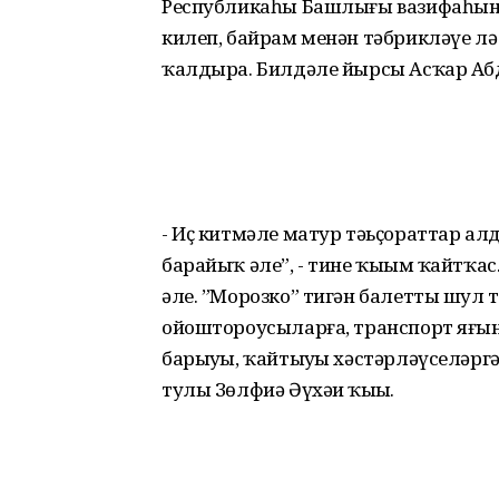
Республикаһы Башлығы вазифаһын
килеп, байрам менән тәбрикләүе л
ҡалдыра. Билдәле йырсы Асҡар Аб
- Иҫ китмәле матур тәьҫораттар ал
барайыҡ әле”, - тине ҡыҙым ҡайтҡа
әле. ”Морозко” тигән балетты шул
ойоштороусыларға, транспорт яғын
барыуҙы, ҡайтыуҙы хәстәрләүселәргә 
тулы Зөлфиә Әүхәҙи ҡыҙы.