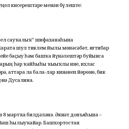
үңел кисерештәре менән бүлеште:
“Йәшел сауҡалыҡ” шифаханаһына
ә ҡарата шул тиклем йылы мөнәсәбәт, иғтибар
 кейеҙ баҫыу һәм башҡа йүнәлештәр буйынса
арҙың һәр ҡайһыһы ҡыҙыҡлы ине, ихлас
ҙә, аттарҙа ла бала-лар кинәнеп йөрөнө, бик
фиә Дусалина.
 8 мартҡа билдәләнә. Әкиәт донъяһына –
 йәш һылыуҡайҙар. Башҡортостан