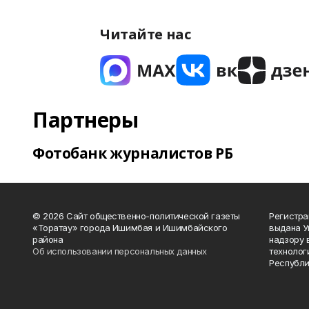
Читайте нас
Партнеры
Фотобанк журналистов РБ
© 2026 Сайт общественно-политической газеты
Регистра
«Торатау» города Ишимбая и Ишимбайского
выдана 
района
надзору 
Об использовании персональных данных
технолог
Республи