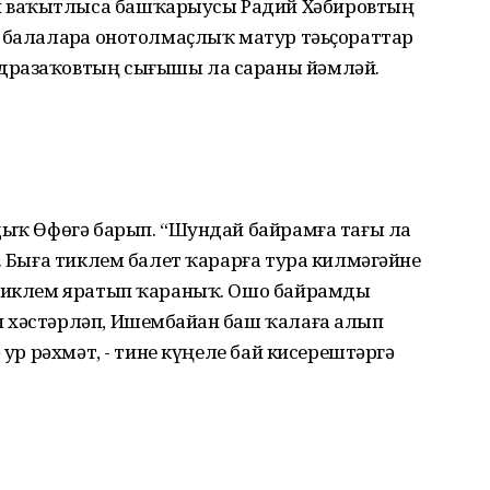
 ваҡытлыса башҡарыусы Радий Хәбировтың
ә балаларҙа онотолмаҫлыҡ матур тәьҫораттар
дразаҡовтың сығышы ла сараны йәмләй.
дыҡ Өфөгә барып. “Шундай байрамға тағы ла
с. Быға тиклем балет ҡарарға тура килмәгәйне
 тиклем яратып ҡараныҡ. Ошо байрамды
 хәстәрләп, Ишембайҙан баш ҡалаға алып
ҙур рәхмәт, - тине күңеле бай кисерештәргә