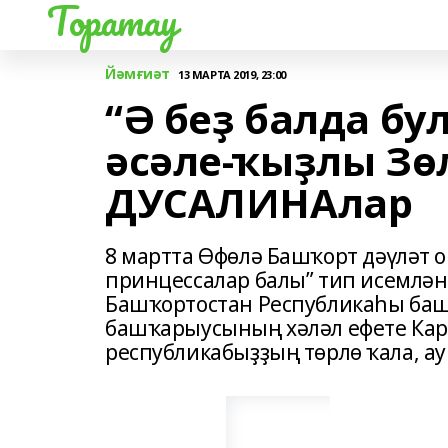
Торатау
Йәмғиәт
13 МАРТА 2019, 23:00
“Ә беҙ балда бу
әсәле-ҡыҙлы Зө
ДУСАЛИНАлар
8 мартта Өфөлә Башҡорт дәүләт о
принцессалар балы” тип исемлә
Башҡортостан Республикаһы ба
башҡарыусының хәләл ефете Кар
республикабыҙҙың төрлө ҡала, 