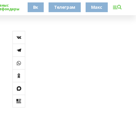
аныс
Вк
Телеграм
Макс
ефондары