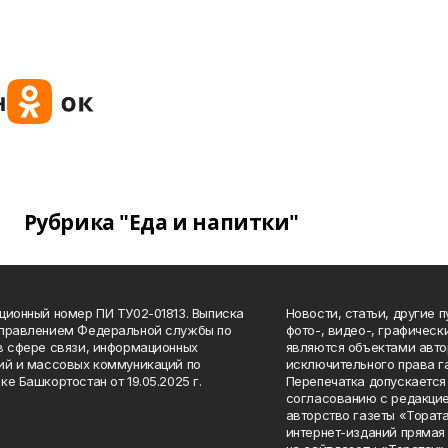
Рубрика "Еда и напитки"
ционный номер ПИ ТУ02-01813. Выписка
Новости, статьи, другие 
Управлением Федеральной службы по
фото-, видео-, графичес
в сфере связи, информационных
являются объектами авто
ий и массовых коммуникаций по
исключительного права г
ке Башкортостан от 19.05.2025 г.
Перепечатка допускается 
согласованию с редакцие
авторство газеты «Тората
интернет-изданий прямая