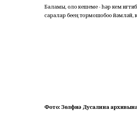
Баламы, оло кешеме - һәр кем иғт
саралар беҙҙең тормошобоҙҙо йәмләй, 
Фото: Зөлфиә Дусалина архивына