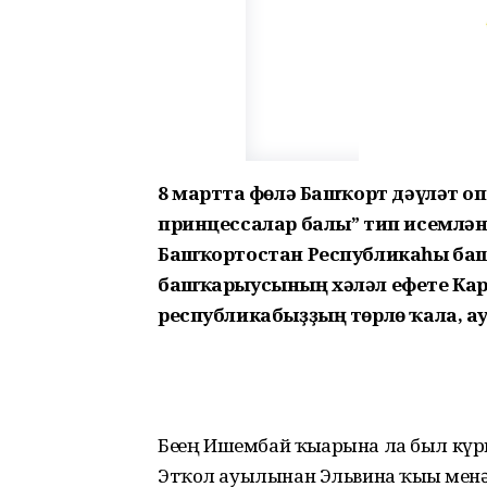
8 мартта Өфөлә Башҡорт дәүләт о
принцессалар балы” тип исемлә
Башҡортостан Республикаһы ба
башҡарыусының хәләл ефете Ка
республикабыҙҙың төрлө ҡала, 
Беҙҙең Ишембай ҡыҙҙарына ла был кү
Этҡол ауылынан Эльвина ҡыҙы менә