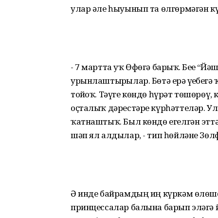
улар әле һыуынып та өлгөрмәгән к
- 7 мартта уҡ Өфөгә барҙыҡ. Беҙҙе 
урынлаштырҙылар. Бөтә ерҙә үҙебеҙг
тойҙоҡ. Тәүге көндө һүрәт төшөрөү,
оҫталыҡ дәрестәре күрһәттеләр. Ул
ҡатнаштыҡ. Был көндө егелгән эттәр
шәп ял алдылар, - тип һөйләне Зөл
Ә инде байрамдың иң күркәм өлөшө
принцессалар балына барып эләгә