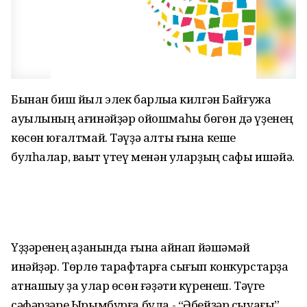
Бынан биш йыл элек барлыҡҡа килгән Байғужа
ауылының ағинәйҙәр ойошмаһы бөгөн дә үҙенең
көсөн юғалтмай. Тәүҙә алты ғына кеше
булһалар, ваҡыт үтеү менән уларҙың сафы ишәйә.
Үҙҙәренең ҡаҙанында ғына ҡайнап йәшәмәй
инәйҙәр. Төрлө тарафтарға сығып конкурстарҙа
ҡатнашыу ҙа улар өсөн ғәҙәти күренеш. Тәүге
сәфәрҙәре Ырымбурға була - “Әбейҙәр сыуағы”