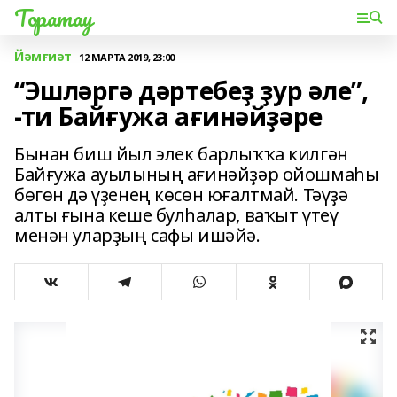
Торатау
Йәмғиәт
12 МАРТА 2019, 23:00
“Эшләргә дәртебеҙ ҙур әле”,
-ти Байғужа ағинәйҙәре
Бынан биш йыл элек барлыҡҡа килгән
Байғужа ауылының ағинәйҙәр ойошмаһы
бөгөн дә үҙенең көсөн юғалтмай. Тәүҙә
алты ғына кеше булһалар, ваҡыт үтеү
менән уларҙың сафы ишәйә.