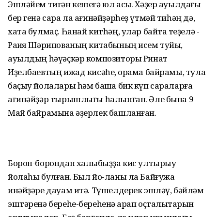
Эшләйем тигән кешегә юл асыҡ. Хәҙер ауылдағы
бер генә сара ла ағинәйҙәрһеҙ үтмәй тиһәң дә,
хата булмаҫ. Һанай китһәң, улар байтаҡ теҙелә -
Раҡия Шәрипованың китабының исем туйы,
ауылдың һәүәҫкәр композиторы Ринат
Иҙелбаевтың ижад кисәһе, ҡорама байрамы, тула
баҫыу йолалары һәм башҡа бик күп сараларға
ағинәйҙәр тырышлығы һалынған. Әле бына 9
Май байрамына әҙерлек башланған.
Борон-борондан халҡыбыҙҙа кис ултырыу
йолаһы булған. Был йо-ланы ла Байғужа
инәйҙәре дауам итә. Түшелдерек эшләү, бәйләм
эштәренә береһе-береһенә ҡарап оҫталыҡтарын