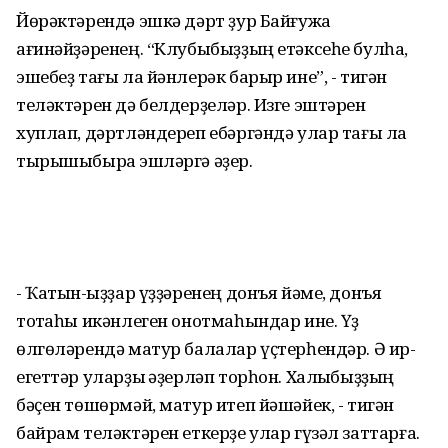
Йөрәктәрендә эшкә дәрт ҙур Байғужа
ағинәйҙәренең. “Клубыбыҙҙың етәксеһе булһа,
эшебеҙ тағы ла йәнлерәк барыр ине”, - тигән
теләктәрен дә белдерҙеләр. Изге эштәрен
хуплап, дәртләндереп ебәргәндә улар тағы ла
тырышыбыраҡ эшләргә әҙер.
- Ҡатын-ҡыҙҙар үҙҙәренең донъя йәме, донъя
тотҡаһы икәнлеген онотмаһындар ине. Үҙ
өлгөләрендә матур балалар үҫтерһендәр. Ә ир-
егеттәр уларҙы ҡәҙерләп торһон. Халҡыбыҙҙың
бәҫен төшөрмәй, матур итеп йәшәйек, - тигән
байрам теләктәрен еткерҙе улар гүзәл заттарға.