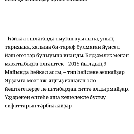
- Һәйкәл эшләгәндә тыуған ауылына, уның
тарихына, халҡына би-тараф булмаған йүнсел
йәш егеттәр булыуына инандыҡ. Берҙәмлек менән
маҡсатыбыҙға өлгәштек – 2015 йылдың 9
Майында һәйкәл астыҡ, – тип һөйләне ағинәйҙәр.
Ярҙамға мохтаж, яңғыҙ йәшәгән оло
йәштәгеләрҙе лә иғтибарҙан ситтә ҡалдырмайҙар.
Үҙҙәренең өлгөһө аша кешелекле булыу
сифаттарын тәрбиәләйҙәр.