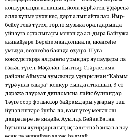
конкурсында ҡатнашып, йола күрһәтеп, үҙҙәренә
әллә күпме рухи көс, дәрт алып ҡайталар. Йыр-
бейеү генә түгел, төрлө музыка ҡоралдарында
уйнауға оҫталыҡтары менән дә ал-дыра Байғужа
ағинәйҙәре. Береһе мандолинала, икенсеһе
ҡумыҙҙа, өсөнсөһө баянда өҙҙөрә. Шуға
конкурстарҙа алдынғы урындар яулауҙары ла
ғәжәп түгел. Мәҫәлән, былтыр Стәрлетамаҡ
районы Айыусы ауылында уҙғарылған “Ҡаһым
түрә ҡунаҡҡа саҡыра” конкур-сында ҡатнашып, 3-сө
дәрәжә лауреат дипломына лайыҡ булғандар.
Тәүге осор фольклор байрамдары уҙғарыу төп
йүнәлештәре булһа ла, ваҡыт үтеү менән эш
даирәләре лә киңәйә. Ауылда Бөйөк Ватан
һуғышы яугирҙарының иҫтәлегенә һәйкәл асыу
өсөн дә ағинәйҙәр аҙ көс һалмай.