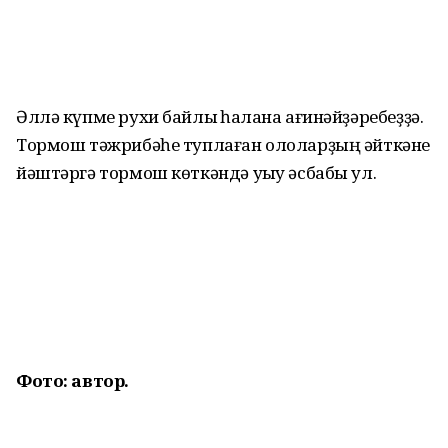
Әллә күпме рухи байлыҡ һаҡлана ағинәйҙәребеҙҙә.
Тормош тәжрибәһе туплаған ололарҙың әйткәне
йәштәргә тормош көткәндә уҡыу әсбабы ул.
Фото: автор.