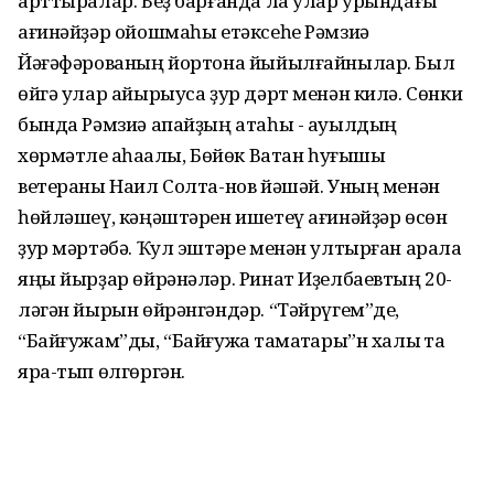
арттыралар. Беҙ барғанда ла улар урындағы
ағинәйҙәр ойошмаһы етәксеһе Рәмзиә
Йәғәфәрованың йортона йыйылғайнылар. Был
өйгә улар айырыуса ҙур дәрт менән килә. Сөнки
бында Рәмзиә апайҙың атаһы - ауылдың
хөрмәтле аҡһаҡалы, Бөйөк Ватан һуғышы
ветераны Наил Солта-нов йәшәй. Уның менән
һөйләшеү, кәңәштәрен ишетеү ағинәйҙәр өсөн
ҙур мәртәбә. Ҡул эштәре менән ултырған арала
яңы йырҙар өйрәнәләр. Ринат Иҙелбаевтың 20-
ләгән йырын өйрәнгәндәр. “Тәйрүгем”де,
“Байғужам”ды, “Байғужа таҡмаҡтары”н халыҡ та
яра-тып өлгөргән.