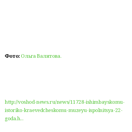
Фото:
Ольга Валитова.
http://voshod-news.ru/news/11728-ishimbayskomu-
istoriko-kraevedcheskomu-muzeyu-ispolnitsya-22-
goda.h...