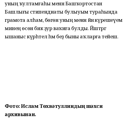
уның ҡултамғаһы менән Башҡортостан
Башлығы стипендиаты булыуым тураһында
грамота алһам, бөгөн уның менән йәнә күрешеүем
минең өсөн бик ҙур ваҡиға булды. Йәштәргә
ышаныс күрһәтелә һәм беҙ быны аҡларға тейеш.
Фото: Ислам Төхвәтуллиндың шәхси
архивынан.