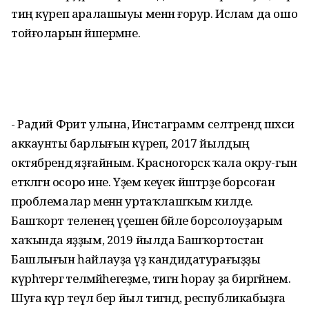
тиң күреп аралашыуы менән ғорур. Ислам да ошо
тойғоларын йәшермәне.
- Радий Фәрит улына, Инстаграмм селтәрендә шәхси
аккаунты барлығын күреп, 2017 йылдың
октябрендә яҙғайным. Красногорск ҡала окру-гын
етәкләгән осоро ине. Үҙем кеүек йәштәрҙе борсоған
проблемалар менән уртаҡлашҡым килде.
Башҡорт теленең үҫешенә бәйле борсолоуҙарым
хаҡында яҙҙым, 2019 йылда Башҡортостан
Башлығын һайлауҙа үҙ кандидатурағыҙҙы
күрһәтергә теләмәйһегеҙме, тигән һорау ҙа биргәйнем.
Шуға күрә теүәл бер йыл тигәндә, республикабыҙға