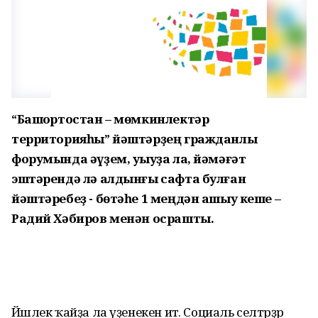
“Башҡортостан – мөмкинлектәр
территорияһы” йәштәрҙең гражданлыҡ
форумында әүҙем, уҡыуҙа ла, йәмәғәт
эштәрендә лә алдынғы сафта булған
йәштәребеҙ - бөтәһе 1 меңдән ашыу кеше –
Радий Хәбиров менән осрашты.
Йәшлек ҡайҙа ла үҙенекен итә. Социаль селтәрҙәр