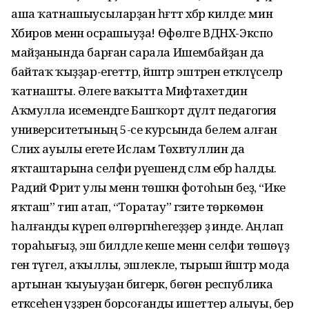
аша ҡатнашыусыларҙан һәғәттә хәбәр килде: мин
Хәбиров менән осрашыуҙа! Өфөләге ВДНХ-Экспо
майҙанында барған сарала Ишембайҙан да
байтаҡ ҡыҙҙар-егеттәр, йәштәр эштәрен етәкләүселәр
ҡатнашты. Әлеге ваҡытта Мифтахетдин
Аҡмулла исемендәге Башҡорт дәүләт педагогия
университетының 5-се курсында белем алған
Сәлих ауылы егете Ислам Төхвәтуллин да
яҡташтарына селфи рәүешендә сәләм ебәрә һалды.
Радий Фәрит улы менән төшкән фотоһын беҙ, “Ике
яҡташ” тип атап, “Торатау” гәзите төркөмөнә
һалғанды күреп өлгөргәнһегеҙҙер ҙә инде. Аңлап
тораһығыҙ, эш билдәле кеше менән селфи төшөүҙә
генә түгел, аҡыллы, эшлекле, тырыш йәштәр мода
артынан ҡыуыуҙан бигерәк, бөгөн республика
етәксеһенә үҙҙәрен борсоғанды ишеттерә алыуы, бер