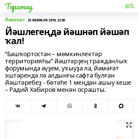
Торатау
Йәмғиәт
25 ФЕВРАЛЯ 2019, 23:00
Йәшлегеңдә йәшнәп йәшәп
ҡал!
“Башҡортостан – мөмкинлектәр
территорияһы” йәштәрҙең гражданлыҡ
форумында әүҙем, уҡыуҙа ла, йәмәғәт
эштәрендә лә алдынғы сафта булған
йәштәребеҙ - бөтәһе 1 меңдән ашыу кеше
– Радий Хәбиров менән осрашты.