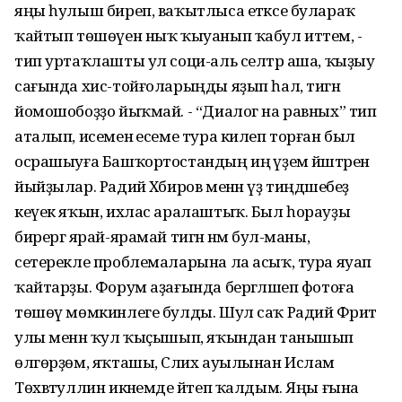
яңы һулыш биреп, ваҡытлыса етәксе булараҡ
ҡайтып төшөүен ныҡ ҡыуанып ҡабул иттем, -
тип уртаҡлашты ул соци-аль селтәр аша, ҡыҙыу
сағында хис-тойғоларыңды яҙып һал, тигән
йомошобоҙҙо йыҡмай. - “Диалог на равных” тип
аталып, исеменә есеме тура килеп торған был
осрашыуға Башҡортостандың иң әүҙем йәштәрен
йыйҙылар. Радий Хәбиров менән үҙ тиңдәшебеҙ
кеүек яҡын, ихлас аралаштыҡ. Был һорауҙы
бирергә ярай-ярамай тигән нәмә бул-маны,
сетерекле проблемаларына ла асыҡ, тура яуап
ҡайтарҙы. Форум аҙағында бергәләшеп фотоға
төшөү мөмкинлеге булды. Шул саҡ Радий Фәрит
улы менән ҡул ҡыҫышып, яҡындан танышып
өлгөрҙөм, яҡташы, Сәлих ауылынан Ислам
Төхвәтуллин икәнемде әйтеп ҡалдым. Яңы ғына