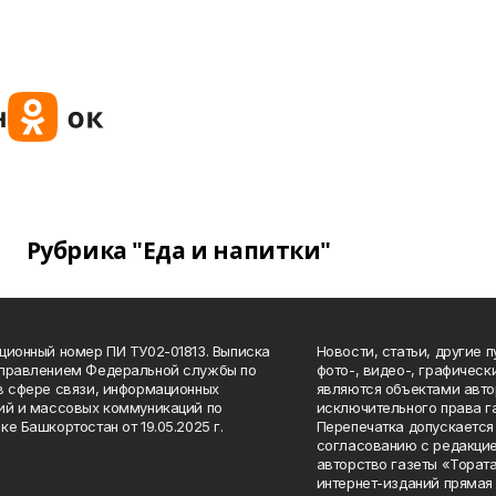
Рубрика "Еда и напитки"
ционный номер ПИ ТУ02-01813. Выписка
Новости, статьи, другие 
Управлением Федеральной службы по
фото-, видео-, графичес
в сфере связи, информационных
являются объектами авто
ий и массовых коммуникаций по
исключительного права г
ке Башкортостан от 19.05.2025 г.
Перепечатка допускается 
согласованию с редакцие
авторство газеты «Тората
интернет-изданий прямая