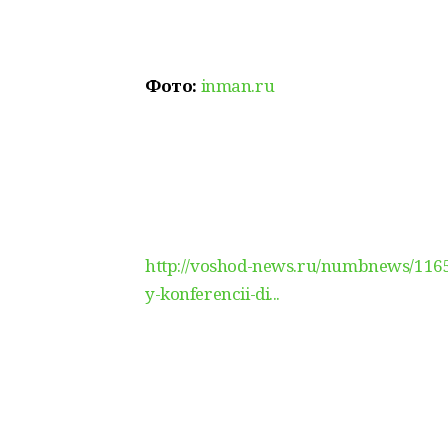
Фото:
inman.ru
http://voshod-news.ru/numbnews/11655
y-konferencii-di...