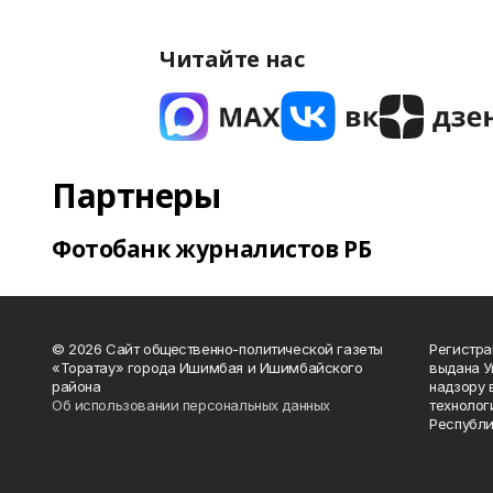
Читайте нас
Партнеры
Фотобанк журналистов РБ
© 2026 Сайт общественно-политической газеты
Регистра
«Торатау» города Ишимбая и Ишимбайского
выдана 
района
надзору 
Об использовании персональных данных
технолог
Республи