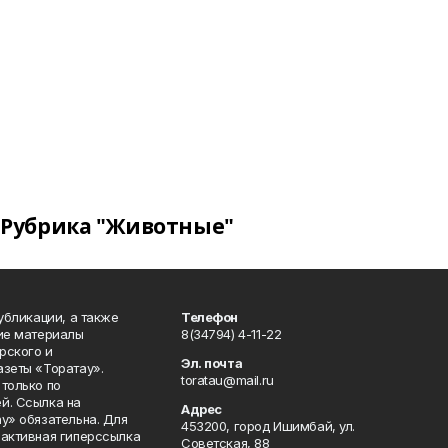
Рубрика "Животные"
публикации, а также
Телефон
кие материалы
8(34794) 4-11-22
рского и
Эл. почта
азеты «Торатау».
toratau@mail.ru
только по
й. Ссылка на
Адрес
у» обязательна. Для
453200, город Ишимбай, ул.
 активная гиперссылка
Советская, 88