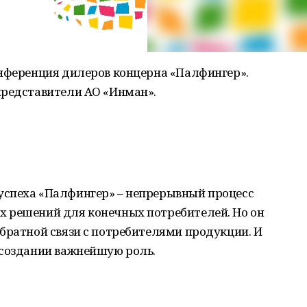
онференция дилеров концерна «Палфингер».
представители АО «Инман».
успеха «Палфингер» – непрерывный процесс
 решений для конечных потребителей. Но он
братной связи с потребителями продукции. И
 создании важнейшую роль.