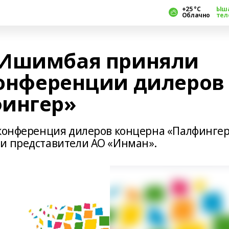
+25 °С
Ыш
Облачно
тел
 Ишимбая приняли
 конференции дилеров
фингер»
 конференция дилеров концерна «Палфингер
и представители АО «Инман».