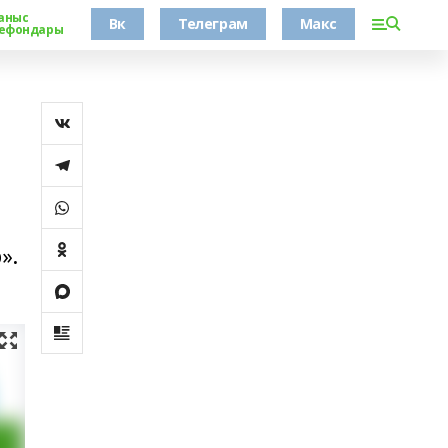
аныс
Вк
Телеграм
Макс
ефондары
».