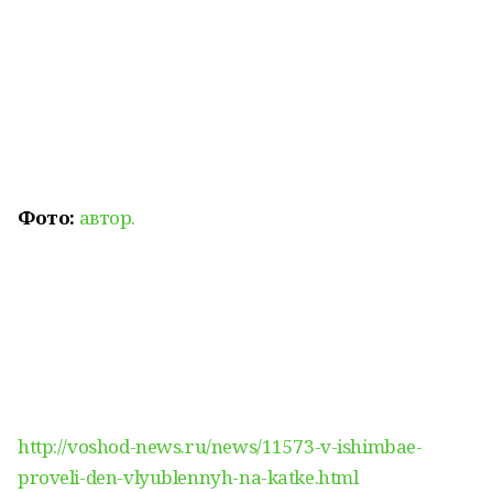
Фото:
автор.
http://voshod-news.ru/news/11573-v-ishimbae-
proveli-den-vlyublennyh-na-katke.html