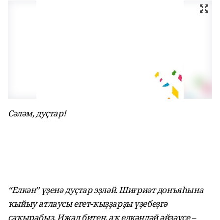
Сәләм, дуҫтар!
“Елкән” үҙенә дуҫтар эҙләй. Шиғриәт донъяһына
ҡыйыу атлаусы егет-ҡыҙҙарҙы үҙебеҙгә
саҡырабыҙ. Ижад битен, аҡ елкәндәй әйҙәүсе –