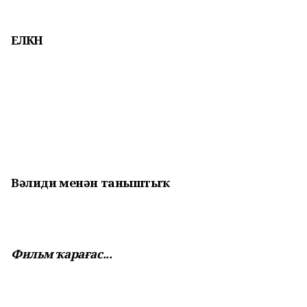
ЕЛКӘН
Вәлиди менән таныштыҡ
Фильм ҡарағас...