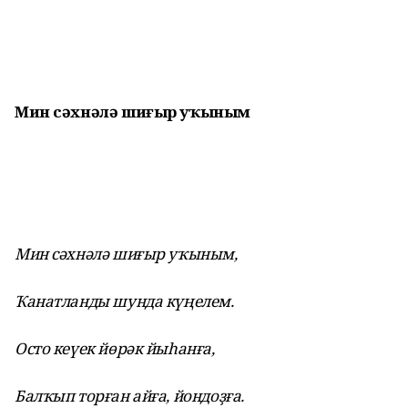
Мин сәхнәлә шиғыр уҡыным
Мин сәхнәлә шиғыр уҡыным,
Ҡанатланды шунда күңелем.
Осто кеүек йөрәк йыһанға,
Балҡып торған айға, йондоҙға.