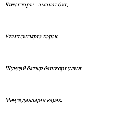
Китаптары – аманат бит,
Уҡып сығырға кәрәк.
Шундай батыр башҡорт улын
Мәңге данларға кәрәк.