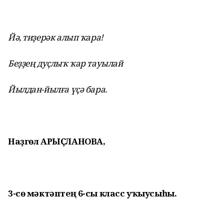
Йә, тиҙерәк алып ҡара!
Беҙҙең дуҫлыҡ ҡар тауылай
Йылдан-йылға үҫә бара.
Наҙгөл АРЫҪЛАНОВА,
3-сө мәктәптең 6-сы класс уҡыусыһы.