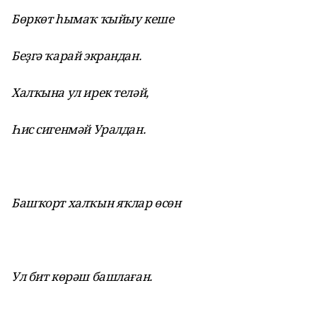
Бөркөт һымаҡ ҡыйыу кеше
Беҙгә ҡарай экрандан.
Халҡына ул ирек теләй,
Һис сигенмәй Уралдан.
Башҡорт халҡын яҡлар өсөн
Ул бит көрәш башлаған.