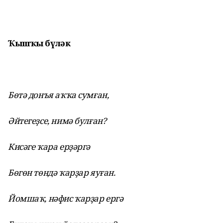
Ҡышҡы бүләк
Бөтә донъя аҡҡа сумған,
Әйтегеҙсе, нимә булған?
Кисәге ҡара ерҙәргә
Бөгөн төндә ҡарҙар яуған.
Йомшаҡ, нәфис ҡарҙар ергә