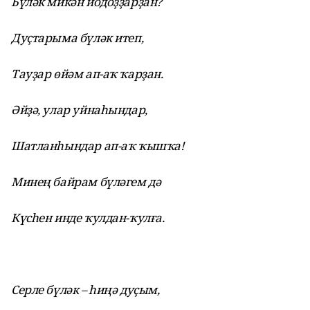
Бүләк микән йодоҙҙарҙан?
Дуҫтарыма бүләк итеп,
Тауҙар өйәм ап-аҡ ҡарҙан.
Әйҙә, улар уйнаһындар,
Шатланһындар ап-аҡ ҡышҡа!
Минең байрам бүләгем дә
Күсһен инде ҡулдан-ҡулға.
Серле бүләк – һиңә дуҫым,