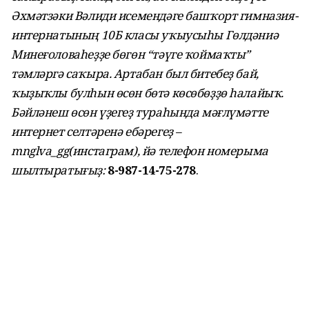
Әхмәтзәки Вәлиди исемендәге башҡорт гимназия-
интернатының 10Б класы уҡыусыһы Гөлдәниә
Минеғоловаһеҙҙе бөгөн “тәүге ҡоймаҡты”
тәмләргә саҡыра. Артабан был битебеҙ бай,
ҡыҙыҡлы булһын өсөн бөтә көсөбөҙҙө һалайыҡ.
Бәйләнеш өсөн үҙегеҙ тураһында мәғлүмәтте
интернет селтәренә ебәрегеҙ –
mnglva_gg(инстаграм), йә телефон номерыма
шылтыратығыҙ:
8-987-14-75-278
.