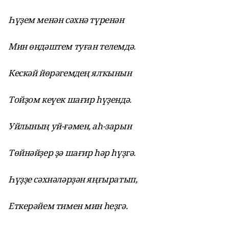
Һүҙем менән сәхнә түренән
Мин өндәштем туған телемдә.
Кескәй йөрәгемдең ялҡынын
Тойҙом кеүек шағир һүҙендә.
Уйлының уй-ғәмен, аһ-зарын
Төйнәйҙер ҙә шағир һәр һүҙгә.
Һүҙҙе сәхнәләрҙән яңғыратып,
Еткерәйем тимен мин һеҙгә.