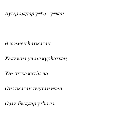
Ауыр юлдар үтһә – үткән,
Ә исемен һатмаған.
Халҡына ул юл күрһәткән,
Үҙе ситкә китһә лә.
Онотмаған тыуған илен,
Оҙаҡ йылдар үтһә лә.