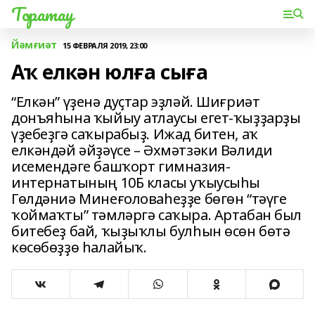
Торатау
Йәмғиәт
15 ФЕВРАЛЯ 2019, 23:00
Аҡ елкән юлға сыға
“Елкән” үҙенә дуҫтар эҙләй. Шиғриәт
донъяһына ҡыйыу атлаусы егет-ҡыҙҙарҙы
үҙебеҙгә саҡырабыҙ. Ижад битен, аҡ
елкәндәй әйҙәүсе – Әхмәтзәки Вәлиди
исемендәге башҡорт гимназия-
интернатының 10Б класы уҡыусыһы
Гөлдәниә Минеғоловаһеҙҙе бөгөн “тәүге
ҡоймаҡты” тәмләргә саҡыра. Артабан был
битебеҙ бай, ҡыҙыҡлы булһын өсөн бөтә
көсөбөҙҙө һалайыҡ.