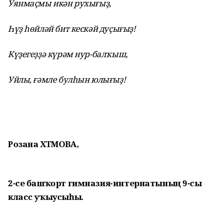
Уянмаҫмы икән рухығыҙ,
Һүҙ һөйләй бит кескәй дуҫығыҙ!
Күҙегеҙҙә күрәм нур-балҡыш,
Уйлы, ғәмле булһын юлығыҙ!
Розана ӘХТӘМОВА,
2-се башҡорт гимназия-интернатының 9-сы
класс уҡыусыһы.