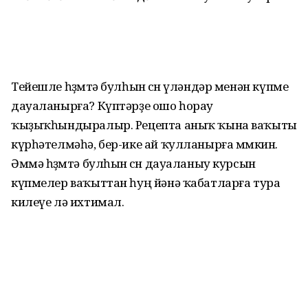
Тейешле һөҙөмтә булһын өсөн үләндәр менән күпме
дауаланырға? Күптәрҙе ошо һорау
ҡыҙыҡһындыралыр. Рецепта аныҡ ҡына ваҡыты
күрһәтелмәһә, бер-ике ай ҡулланырға мөмкин.
Әммә һөҙөмтә булһын өсөн дауаланыу курсын
күпмелер ваҡыттан һуң йәнә ҡабатларға тура
килеүе лә ихтимал.