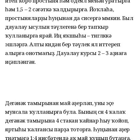
итеп ҡоро простыня һәм одеял менән уратырға
һәм 1,5 – 2 сәғәткә ҡалдырырға. Йоҡлаһа,
простыняларҙы һуңынан да сисергә мөмкин. Был
дауалау ысулын тәүлегенә бер тапҡыр
ҡулланырға ярай. Иң яҡшыһы – төнгөлөккә
эшләргә. Алты көндән бер тәүлек ял иттереп
алырға онотмағыҙ. Дауалау курсы 2 – 3 аҙнаға
иҫәпләнгән.
Дегәнәк тамырынан май әҙерләп, уны эҫе
мунсала ҡулланырға була. Бының өсөн 4 ҡалаҡ
дегәнәк тамырына 4 стакан ҡайнар һыу ҡойоп,
яртыһы ҡалғансы парҙа тоторға. Һуңынан әҙер
төнәтмәгә 1:4 нисбәтендә аҡ май ҡушып бутарға.