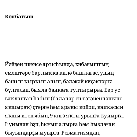
Көнбағыш
Йәйҙең икенсе яртыһында, көнбағыштың
емештәре барлыҡҡа килә башлағас, уның
башын ҡырҡып алып, бәләкәй киҫәктәргә
бүлгеләп, быяла банкаға тултырырға. Бер ус
ваҡланған һабын (балалар өсөн тәғәйенләнгәне
яҡшыраҡ) өҫтәргә һәм араҡы ҡойоп, ҡапҡасын
яҡшы итеп ябып, 9 көнгә яҡты урынға ҡуйырға.
Һуңынан һөҙөп, һығып алырға һәм һыҙлаған
быуындарҙы ыуырға. Ревматизмдан,