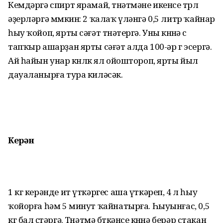
Кемдәргә спирт ярамай, төнәтмәне икенсе төрлө
әҙерләргә мөмкин: 2 ҡалаҡ үләнгә 0,5 литр ҡайнар
һыу ҡойоп, ярты сәғәт төнәтергә. Уны көнөнә өс
тапҡыр ашарҙан ярты сәғәт алда 100-әр г эсергә.
Ай һайын унар көнлөк ял ойоштороп, ярты йыл
дауаланырға тура киләсәк.
Керән
1 кг керәнде ит үткәргес аша үткәреп, 4 л һыу
ҡойорға һәм 5 минут ҡайнатырға. Һыуынғас, 0,5
кг бал өҫтәргә. Төнәтмә бөткәнсе көнөнә берәр стакан