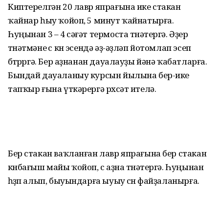
Киптерелгән 20 лавр япрағына ике стакан
ҡайнар һыу ҡойоп, 5 минут ҡайнатырға.
Һуңынан 3 – 4 сәғәт термоста төнәтергә. Әҙер
төнәтмәне өс көн эсендә әҙ-әҙләп йотомлап эсеп
бөтөрөргә. Бер аҙнанан дауалауҙы йәнә ҡабатларға.
Бындай дауаланыу курсын йылына бер-ике
тапҡыр ғына үткәрергә рөхсәт ителә.
Бер стакан ваҡланған лавр япрағына бер стакан
көнбағыш майы ҡойоп, өс аҙна төнәтергә. Һуңынан
һөҙөп алып, быуындарға ыуыу өсөн файҙаланырға.