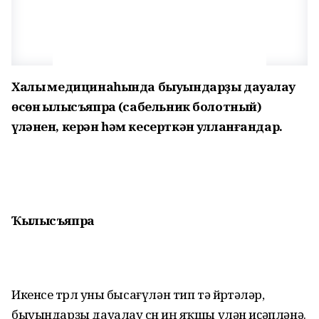
Халыҡ медицинаһында быуындарҙы дауалау
өсөн ҡылысъяпраҡ (сабельник болотный)
үләнен, керән һәм кесерткән ҡулланғандар.
Ҡылысъяпраҡ
Икенсе төрлө уны бысағүлән тип тә йөрөтәләр,
быуындарҙы дауалау өсөн иң яҡшы үлән иҫәпләнә.