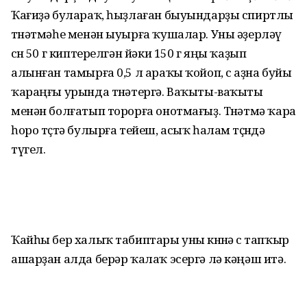
Ҡағиҙә булараҡ, һыҙлаған быуындарҙы спиртлы
төнәтмәһе менән ыуырға ҡушалар. Уны әҙерләү
өсөн 50 г киптерелгән йәки 150 г яңы ҡаҙып
алынған тамырға 0,5 л араҡы ҡойоп, өс аҙна буйы
ҡараңғы урында төнәтергә. Ваҡыты-ваҡыты
менән болғатып торорға онотмағыҙ. Төнәтмә ҡара
һоро төҫтә булырға тейеш, асыҡ һалам төҫөндә
түгел.
Ҡайһы бер халыҡ табиптары уны көнөнә өс тапҡыр
ашарҙан алда берәр ҡалаҡ эсергә лә кәңәш итә.