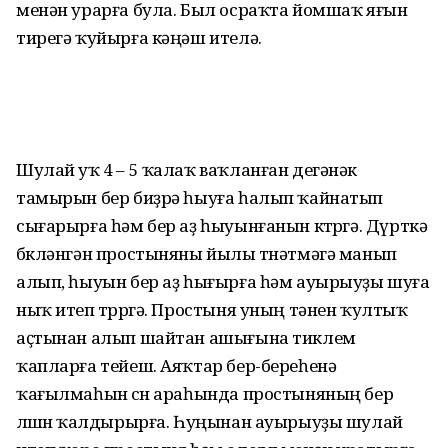
менән урарға була. Был осраҡта йомшаҡ яғын
тирегә ҡуйырға кәңәш ителә.
Шулай уҡ 4 – 5 ҡалаҡ ваҡланған дегәнәк
тамырын бер биҙрә һыуға һалып ҡайнатып
сығарырға һәм бер аҙ һыуынғанын көтөргә. Дүрткә
бөкләнгән простыняны йылы төнәтмәгә манып
алып, һыуын бер аҙ һығырға һәм ауырыуҙы шуға
ныҡ итеп төрөргә. Простыня уның тәнен ҡултыҡ
аҫтынан алып шайтан ашығына тиклем
ҡапларға тейеш. Аяҡтар бер-береһенә
ҡағылмаһын өсөн араһында простыняның бер
өлөшөн ҡалдырырға. Һуңынан ауырыуҙы шулай