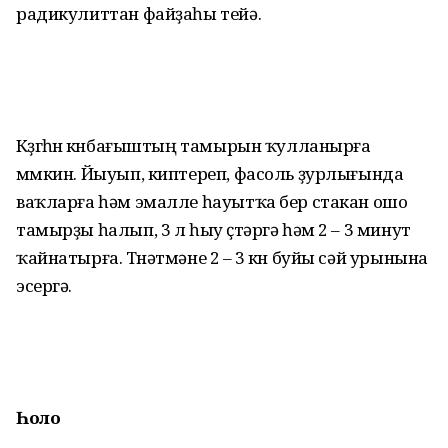
радикулиттан файҙаһы тейә.
Көҙгөһөн көнбағыштың тамырын ҡулланырға
мөмкин. Йыуып, киптереп, фасоль ҙурлығында
ваҡларға һәм эмалле һауытҡа бер стакан ошо
тамырҙы һалып, 3 л һыу өҫтәргә һәм 2 – 3 минут
ҡайнатырға. Төнәтмәне 2 – 3 көн буйы сәй урынына
эсергә.
Һоло