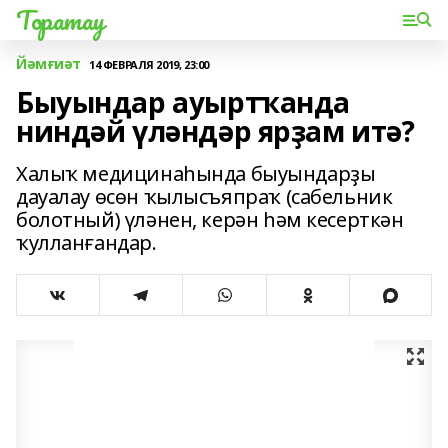
Торатау
Йәмғиәт
14 ФЕВРАЛЯ 2019, 23:00
Быуындар ауыртҡанда
ниндәй үләндәр ярҙам итә?
Халыҡ медицинаһында быуындарҙы
дауалау өсөн ҡылысъяпраҡ (сабельник
болотный) үләнен, керән һәм кесерткән
ҡулланғандар.