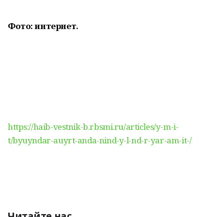
Фото: интернет.
https://haib-vestnik-b.rbsmi.ru/articles/y-m-i-
t/byuyndar-auyrt-anda-nind-y-l-nd-r-yar-am-it-/
Читайте нас