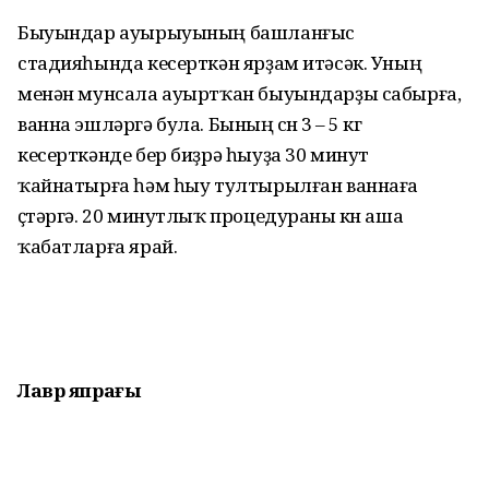
Быуындар ауырыуының башланғыс
стадияһында кесерткән ярҙам итәсәк. Уның
менән мунсала ауыртҡан быуындарҙы сабырға,
ванна эшләргә була. Бының өсөн 3 – 5 кг
кесерткәнде бер биҙрә һыуҙа 30 минут
ҡайнатырға һәм һыу тултырылған ваннаға
өҫтәргә. 20 минутлыҡ процедураны көн аша
ҡабатларға ярай.
Лавр япрағы