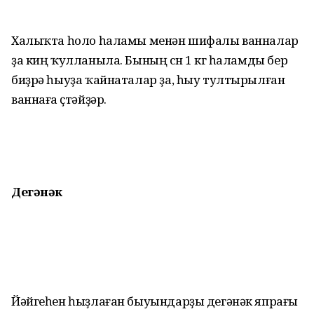
Халыҡта һоло һаламы менән шифалы ванналар
ҙа киң ҡулланыла. Бының өсөн 1 кг һаламды бер
биҙрә һыуҙа ҡайнаталар ҙа, һыу тултырылған
ваннаға өҫтәйҙәр.
Дегәнәк
Йәйгеһен һыҙлаған быуындарҙы дегәнәк япрағы