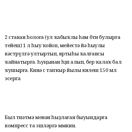
2 стакан һолоға (ул ҡабыҡлы һәм бөтөн булырға
тейеш) 1 л һыу ҡойоп, мейестә йә һыулы
кәстрүлгә ултыртып, яртыһы ҡалғансы
ҡайнатырға. Һуңынан һөҙөп алып, бер ҡалаҡ бал
ҡушырға. Көнөнә өс тапҡыр йылы килеш 150 мл
эсергә.
Был төнәтмә менән һыҙлаған быуындарға
компресс та эшләргә мөмкин.