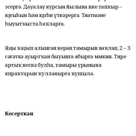
эсергә. Дауалау курсын йылына ике тапҡыр –
яҙғыһын һәм көҙгөһөн үткәрергә. Төнәтмәне
һыуытҡыста һаҡларға.
Яңы ҡаҙып алынған керән тамырын ваҡлап, 2 – 3
сәғәткә ауыртҡан быуынға ябырға мөмкин. Тире
артыҡ нескә булһа, тамыры урынына
япраҡтарын ҡулланырға ҡушыла.
Кесерткән