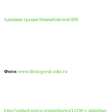
Администрация Ишимбайской ЦРБ
Фото:
www.divnogorsk-adm.ru
http://voshod-news.ru/numbnews/11396-v-ishimbae-