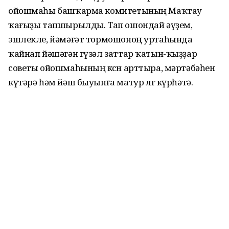
ойошмаһы башҡарма комитетының Маҡтау
ҡағыҙы тапшырылды. Тап ошондай әүҙем,
эшлекле, йәмәғәт тормошоноң уртаһында
ҡайнап йәшәгән гүзәл заттар ҡатын-ҡыҙҙар
советы ойошмаһының көсөн арттыра, мәртәбәһен
күтәрә һәм йәш быуынға матур өлгө күрһәтә.