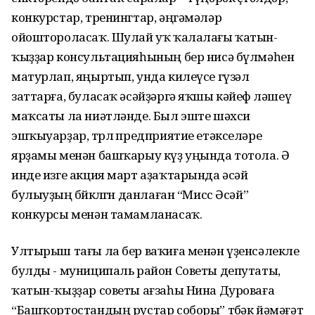
конкурстар, тренингтар, әңгәмәләр
ойоштороласаҡ. Шулай уҡ ҡалалағы ҡатын-
ҡыҙҙар консультацияһының бер нисә бүлмәһен
матурлап, яңыртып, унда килеүсе гүзәл
заттарға, буласаҡ әсәйҙәргә яҡшы кәйеф өләшеү
маҡсаты ла ниәтләнде. Был эште шәхси
эшҡыуарҙар, төрлө предприятие етәкселәре
ярҙамы менән башҡарыу күҙ уңында тотола. Ә
инде изге акция март аҙаҡтарында әсәй
булыуҙың бөйөклөгөн данлаған “Мисс Әсәй”
конкурсы менән тамамланасаҡ.
Ултырыш тағы ла бер ваҡиға менән үҙенсәлекле
булды - муниципаль район Советы депутаты,
ҡатын-ҡыҙҙар советы ағзаһы Нина Дуроваға
“Башҡортостандың рустар соборы” төбәк йәмәғәт