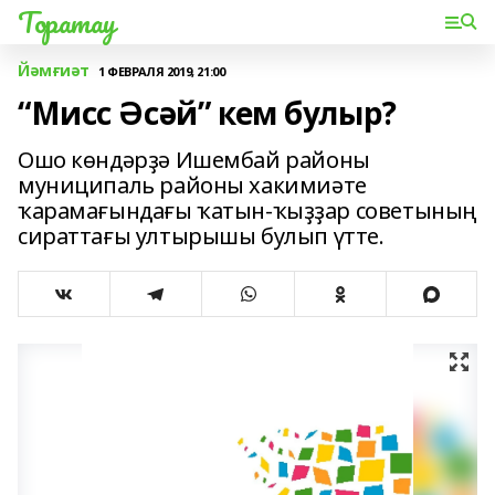
Торатау
Йәмғиәт
1 ФЕВРАЛЯ 2019, 21:00
“Мисс Әсәй” кем булыр?
Ошо көндәрҙә Ишембай районы
муниципаль районы хакимиәте
ҡарамағындағы ҡатын-ҡыҙҙар советының
сираттағы ултырышы булып үтте.