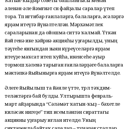
Ҡатын-ҡыҙҙар советы башланғысы менән
әленән-әле йәмғиәт өсөн файҙалы саралар үтеп
тора. Төп иғтибар ғаиләләргә, балаларға, әсәләргә
ярҙам итеүгә йүнәлтелгән. Мәрхәмәтлек
сараларынан да ойошма ситтә ҡалмай. Үткән
йәй генә ике хәйриә акцияһы уҙғарылды, уның
тәүгеһе янғындан зыян күреүселәргә ярҙам
итеүҙе маҡсат итеп ҡуйһа, икенсеһе ауыр
тормош хәленә тарыған ғаиләләрҙәге балаларға
мәктәпкә йыйынырға ярҙам итеүгә йүнәлтелде.
Әлеге йыйылыш та йәнле үтте, төрлө тәҡдим-
теләктәргә бай булды. Ултырышта февраль-
март айҙарында “Сәләмәт ҡатын-ҡыҙ – бәхетле
киләсәк нигеҙе” тип исемләнгән сираттағы
акцияны уҙғарыу иғлан ителде. Уның
сиктәрендә байтаҡ саралар – түңәрәк өҫтәлдәр,