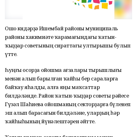
Ошо көндәрҙә Ишембай районы муниципаль
районы хакимиәте ҡарамағындағы ҡатын-
ҡыҙҙар советының сираттағы ултырышы булып
үтте.
Һуңғы осорҙа ойошма ағзалары тырышлығы
менән алып барылған ҡайһы бер сараларға
байҡау яһалды, алға яңы маҡсаттар
билдәләнде. Район ҡатын-ҡыҙҙар советы рәйесе
Гүзәл Шаһиева ойошманың секторҙарға бүленеп
эш алып барасағын билдәләне, уларҙың һәр
ҡайһыһының йүнәлештәрен әйтте.